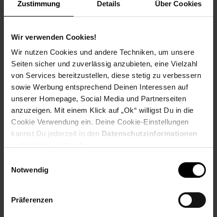
Zustimmung
Details
Über Cookies
Raum.
leistungsstarker 6,3 kW Benzinmotor mit Elektrostart
Wir verwenden Cookies!
70° nach links und rechts schwenkbarer Ausleger
bis zu 8,8 kN Kraft am Löffel
Wir nutzen Cookies und andere Techniken, um unsere
rutsch- und schlagfester Gummibelag
Seiten sicher und zuverlässig anzubieten, eine Vielzahl
kompakte Bauweise mit nur 690 mm Spurbreite
von Services bereitzustellen, diese stetig zu verbessern
LED - Schweinwerfer am Ausleger
sowie Werbung entsprechend Deinen Interessen auf
vorbefüllt mit Hydrauliköl
unserer Homepage, Social Media und Partnerseiten
Grabtiefe mit 3-Zahn Löffel bis zu 1200 mm
anzuzeigen. Mit einem Klick auf „Ok“ willigst Du in die
Lieferumfang inkl. Zubehörset:
Cookie Verwendung ein. Deine Cookie-Einstellungen
2 x Spiegel
kannst Du jederzeit in den
Datenschutzinformationen
Dachaufbau mit Sicherheitsbügel
ändern bzw. widerrufen.
3-Zahn Löffel 300 mm
Haltekralle & Greifer
Einwilligungsauswahl
Notwendig
optional verfügbares Zubehör:
Präferenzen
Schnellwechselhalter (Artnr. MIB600QC)
Humusschaufel 400 mm (Artnr. MIB600GRBU)