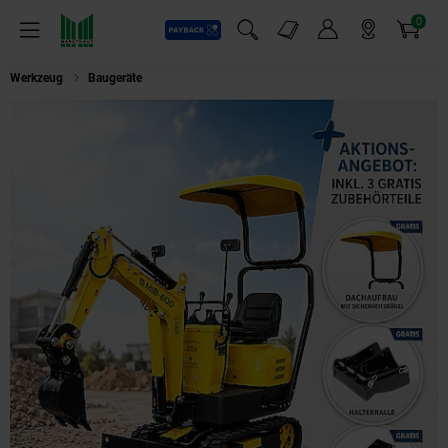
0
Payback
Markt-Angebote
Artikel
Menü
Suchfeld einblenden
Mein Konto
Markt finden
Warenkorb
Werkzeug
Baugeräte
BAMATO Minibagger MIB-600 inkl. Zubehörset