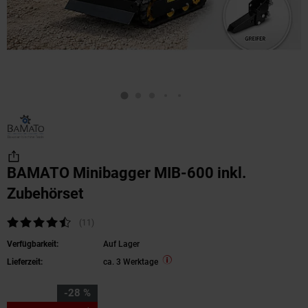
BAMATO Minibagger MIB-600 inkl.
Zubehörset
Kundenbewertung: 4,73 von 5 Sternen
(11
Kundenbewertungen
)
Verfügbarkeit:
Auf Lager
Lieferzeit:
ca. 3 Werktage
Sie Sparen 28 Prozent,
-28 %