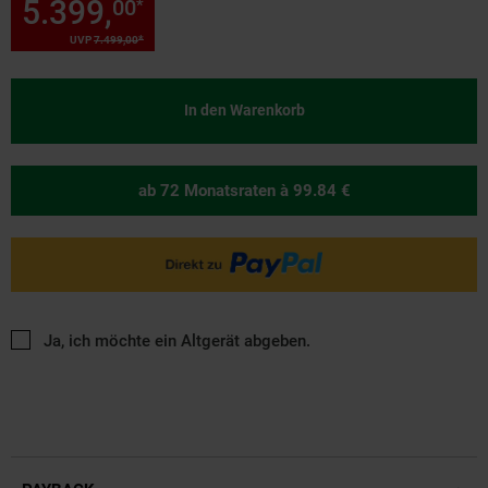
5.399,
Sie Sparen 28 Prozent,
00
*
*
UVP
7.499,
00
UVP : 7499,
00
€
In den Warenkorb
ab 72 Monatsraten
à 99.84 €
Ja, ich möchte ein Altgerät abgeben.