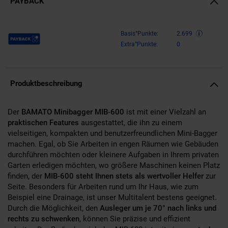
PAYBACK
Payback Punkte
Basis°Punkte:
2.699
Extra°Punkte:
0
Produktbeschreibung
Der
BAMATO Minibagger MIB-600
ist mit einer Vielzahl an
praktischen Features
ausgestattet, die ihn zu einem
vielseitigen, kompakten und benutzerfreundlichen Mini-Bagger
machen. Egal, ob Sie Arbeiten in engen Räumen wie Gebäuden
durchführen möchten oder kleinere Aufgaben in Ihrem privaten
Garten erledigen möchten, wo größere Maschinen keinen Platz
finden, der
MIB-600 steht Ihnen stets als wertvoller Helfer
zur
Seite. Besonders für Arbeiten rund um Ihr Haus, wie zum
Beispiel eine Drainage, ist unser Multitalent bestens geeignet.
Durch die Möglichkeit, den
Ausleger um je 70° nach links und
rechts zu schwenken
, können Sie präzise und effizient