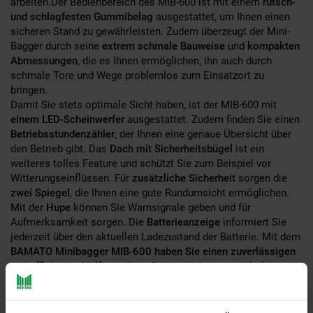
arbeiten.Der Bedienbereich des MIB-600 ist mit einem
rutsch-
und schlagfesten Gummibelag
ausgestattet, um Ihnen einen
sicheren Stand zu gewährleisten. Zudem überzeugt der Mini-
Bagger durch seine
extrem schmale Bauweise
und
kompakten
Abmessungen
, die es Ihnen ermöglichen, ihn auch durch
schmale Tore und Wege problemlos zum Einsatzort zu
bringen.
Damit Sie stets optimale Sicht haben, ist der MIB-600 mit
einem LED-Scheinwerfer
ausgestattet. Zudem finden Sie einen
Betriebsstundenzähler
, der Ihnen eine genaue Übersicht über
den Betrieb gibt. Das
Dach mit Sicherheitsbügel
ist ein
weiteres tolles Feature und schützt Sie zum Beispiel vor
Witterungseinflüssen. Für
zusätzliche Sicherheit
sorgen die
zwei Spiegel
, die Ihnen eine gute Rundumsicht ermöglichen.
Mit der
Hupe
können Sie Warnsignale geben und für
Aufmerksamkeit sorgen. Die
Batterieanzeige
informiert Sie
jederzeit über den aktuellen Ladezustand der Batterie. Mit dem
BAMATO Minibagger MIB-600 haben Sie einen zuverlässigen
und effizienten Helfer
an Ihrer Seite, der Ihnen in vielerlei
Hinsicht wertvolle Dienste leistet. Profitieren Sie von seinen
zahlreichen Funktionen, einer Vielzahl an optionalen
Anbaugeräten und erleichtern Sie sich Ihre Arbeiten auf engem