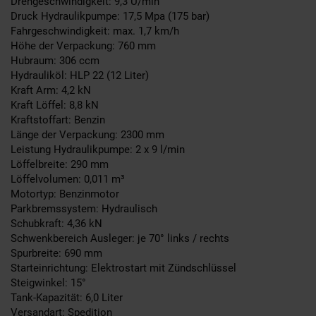
Drehgeschwindigkeit: 9,3 U/min
Druck Hydraulikpumpe: 17,5 Mpa (175 bar)
Fahrgeschwindigkeit: max. 1,7 km/h
Höhe der Verpackung: 760 mm
Hubraum: 306 ccm
Hydrauliköl: HLP 22 (12 Liter)
Kraft Arm: 4,2 kN
Kraft Löffel: 8,8 kN
Kraftstoffart: Benzin
Länge der Verpackung: 2300 mm
Leistung Hydraulikpumpe: 2 x 9 l/min
Löffelbreite: 290 mm
Löffelvolumen: 0,011 m³
Motortyp: Benzinmotor
Parkbremssystem: Hydraulisch
Schubkraft: 4,36 kN
Schwenkbereich Ausleger: je 70° links / rechts
Spurbreite: 690 mm
Starteinrichtung: Elektrostart mit Zündschlüssel
Steigwinkel: 15°
Tank-Kapazität: 6,0 Liter
Versandart: Spedition