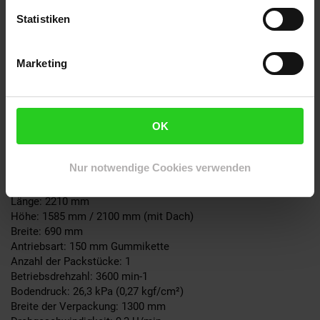
Humusschaufel 500 mm (Artnr. MIB600GRBU4)
Statistiken
Humusschaufel 700 mm (Artnr. MIB600GRBU7)
3-Zahn Löffel 200 mm (Artnr. MIB600SBU)
Palettengabel (Artnr. MIB600PAFO)
Marketing
Rechen (Artnr. MIB600RA)
OK
Technische Details
Nur notwendige Cookies verwenden
Motorleistung: 6,3 kW
Länge: 2210 mm
Höhe: 1585 mm / 2100 mm (mit Dach)
Breite: 690 mm
Antriebsart: 150 mm Gummikette
Anzahl der Packstücke: 1
Betriebsdrehzahl: 3600 min-1
Bodendruck: 26,3 kPa (0,27 kgf/cm²)
Breite der Verpackung: 1300 mm