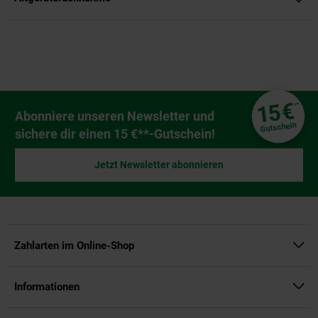
Fußzeile
€
15
**
Newsletter Anmeldung
Abonniere unseren Newsletter und
Gutschein
sichere dir einen 15 €**-Gutschein!
Jetzt Newsletter abonnieren
Zahlarten im Online-Shop
Informationen