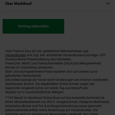
Über Marktkauf
Vertrag widerrufen
*Alle Preise in Euro (€) inkl. gesetzlicher Mehrwertsteuer, zzgl.
Fußnoten
Versandkosten
und zzgl. evtl. anfallender Versandkostenzuschläge. UVP:
Unverbindliche Preisempfehlung des Herstellers.
Preise (inkl. MwSt.) und Verkaufseinheiten (Stückzahl/Mengeneinheit)
können im Online-Shop abweichen.
Statt- und durchgestrichene Preise beziehen sich auf unseren zuvor
geforderten Verkaufspreis.
Alle Artikel solange der Vorrat reicht! Änderungen und Irrtümer vorbehalten.
Abbildungen ähnlich. Die abgebildeten Artikel können wegen des
begrenzten Angebots schon am ersten Tag ausverkauft sein.
Abgabe nur in haushaltsüblichen Mengen!
**15€ Rabatt im Marktkauf Online-Shop auf das komplette Sortiment ab
einem Mindestbestellwert von 200 €. Ausgenommen: Kategorie Multimedia,
Gutscheine, Bücher und Pre- & Anfangsmilchnahrung sowie gesondert
gekennzeichnete Artikel. Keine Anrechnung auf Versandkosten. Der
Gutschein wird nur einmalig an Neuanmelder versendet. Nur online