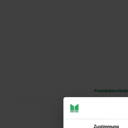
Produktbeschrei
Ob als Wärmespender oder Grill:
Zustimmung
Seine
rustikale Optik
und die
lei