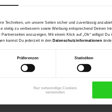
en Sommerabenden gemütlich vor dem
knisternden Feuer
sitzen oder
e Techniken, um unsere Seiten sicher und zuverlässig anzubiet
ese stetig zu verbessern sowie Werbung entsprechend Deinen In
artnerseiten anzuzeigen. Mit einem Klick auf „Ok“ willigst Du
af 107
gen kannst Du jederzeit in den
Datenschutzinformationen
änder
r Standfestigkeit
Präferenzen
Statistiken
Nur notwendige Cookies
verwenden
 43 cm