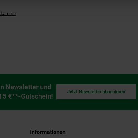
llkamine
n Newsletter und
Jetzt Newsletter abonnieren
ng
 15 €**-Gutschein!
Informationen