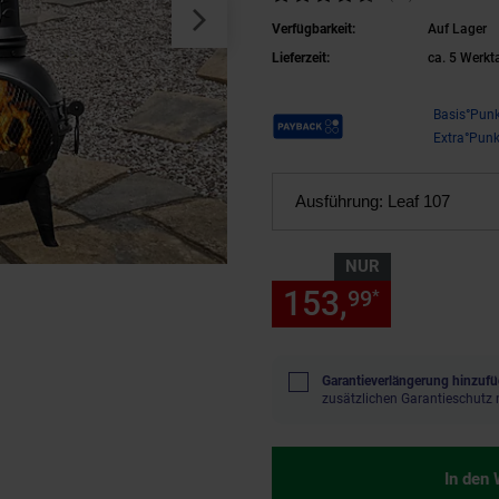
Verfügbarkeit:
Auf Lager
Lieferzeit:
ca. 5 Werkt
Payback Punkte
Basis°Punk
Extra°Punk
Ausführung:
Leaf 107
NUR
153,
nur 153
99
*
Garantieverlängerung hinzufü
zusätzlichen Garantieschutz 
In den