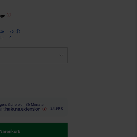
age
te:
76
te:
0
,
€ Sternchen Fußnote, Details 
99
gen.
Sichere dir 36 Monate
24,99 €
mit
 Warenkorb