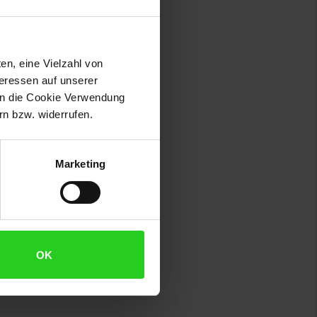
 noch spontan ein Würstchen
en, eine Vielzahl von
teressen auf unserer
 in die Cookie Verwendung
n bzw. widerrufen.
Marketing
OK