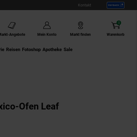
Kontakt
0
Artikel
Markt-Angebote
Mein Konto
Markt finden
Warenkorb
ie
Externer Link:
Reisen
Externer Link:
Fotoshop
Externer Link:
Apotheke
Sale
ico-Ofen Leaf
n
ungen