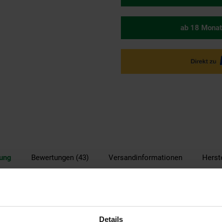
ab 18 Monat
bung
Bewertungen (43)
Versandinformationen
Herst
 der
Buschbeck Mexico-Ofen Leaf 107
ist ein Multitalent.
Details
cht
geschwungenen Gusseisenfüße
machen diesen Mexico-Ofen zu e