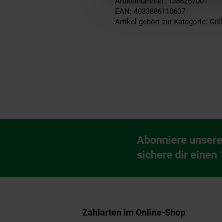
Artikelnummer: 1386267001
EAN: 4033886110637
Artikel gehört zur Kategorie:
Gri
Fußzeile
Abonniere unsere
Newsletter Anmeldu
sichere dir einen
Zahlarten im Online-Shop