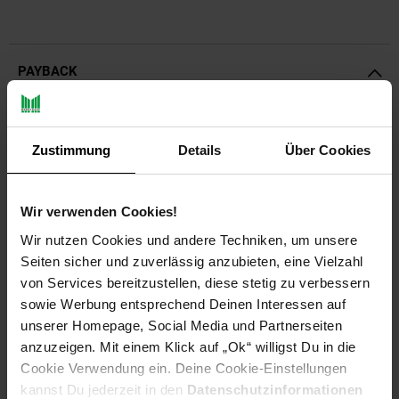
PAYBACK
Payback Punkte
Basis°Punkte:
266
Extra°Punkte:
0
Zustimmung
Details
Über Cookies
Wir verwenden Cookies!
Produktbeschreibung
Wir nutzen Cookies und andere Techniken, um unsere
Seiten sicher und zuverlässig anzubieten, eine Vielzahl
Moderne Architektur für Ihren Garten.
von Services bereitzustellen, diese stetig zu verbessern
Den besonderen Reiz dieses Kamins macht die Kombination
aus Edelstahl mit reinweißem Quarzstrukturbeton aus. Die
sowie Werbung entsprechend Deinen Interessen auf
Edelstahlhaube ist höhenverstellbar, damit kann der Grill- und
unserer Homepage, Social Media und Partnerseiten
Feuerraum optimal eingestellt werden.
anzuzeigen. Mit einem Klick auf „Ok“ willigst Du in die
Cookie Verwendung ein. Deine Cookie-Einstellungen
Die Lieferung erfolgt inkl. Aufbauanleitung.
kannst Du jederzeit in den
Datenschutzinformationen