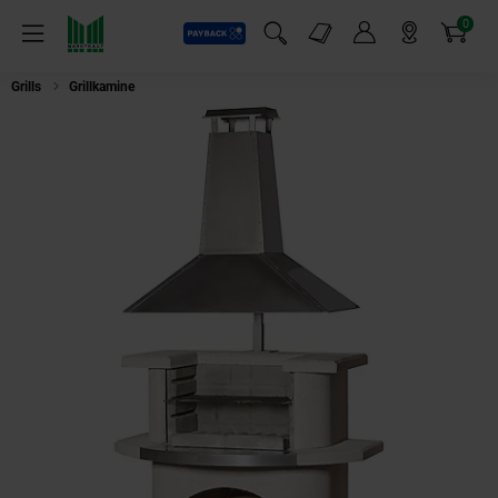
0
Payback
Markt-Angebote
Artikel
Menü
Suchfeld einblenden
Mein Konto
Markt finden
Warenkorb
Grills
Grillkamine
Buschbeck Venedig Gartengrillkamin