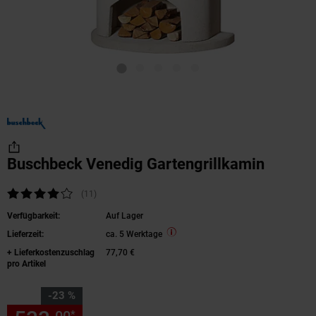
Buschbeck Venedig Gartengrillkamin
Kundenbewertung: 4,18 von 5 Sternen
(11
Kundenbewertungen
)
Verfügbarkeit:
Auf Lager
Lieferzeit:
ca. 5 Werktage
+ Lieferkostenzuschlag
77,70 €
pro Artikel
Sie Sparen 23 Prozent,
-23 %
*