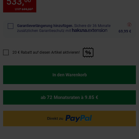
533,
Sie Sparen 23 Prozent, 5
00
*
UVP
699,
00
UVP : 699,
00
€
Garantieverlängerung hinzufügen.
Sichere dir 36 Monate
zusätzlichen Garantieschutz mit
69,99 €
20 € Rabatt auf diesen Artikel aktivieren!
Promotion "20 € Rabatt auf diesen Artikel aktivieren!" anwenden
In den Warenkorb
ab 72 Monatsraten
à 9.85 €