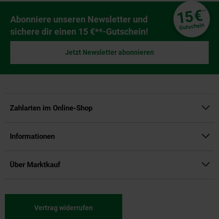
Fußzeile
€
15
**
Newsletter Anmeldung
Abonniere unseren Newsletter und
Gutschein
sichere dir einen 15 €**-Gutschein!
Jetzt Newsletter abonnieren
Zahlarten im Online-Shop
Informationen
Über Marktkauf
Vertrag widerrufen