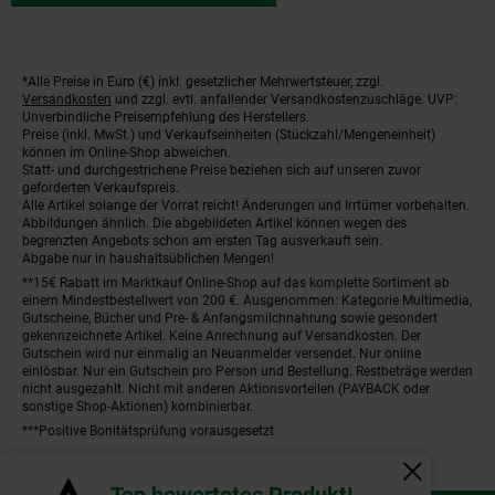
*Alle Preise in Euro (€) inkl. gesetzlicher Mehrwertsteuer, zzgl.
Fußnoten
Versandkosten
und zzgl. evtl. anfallender Versandkostenzuschläge. UVP:
Unverbindliche Preisempfehlung des Herstellers.
Preise (inkl. MwSt.) und Verkaufseinheiten (Stückzahl/Mengeneinheit)
können im Online-Shop abweichen.
Statt- und durchgestrichene Preise beziehen sich auf unseren zuvor
geforderten Verkaufspreis.
Alle Artikel solange der Vorrat reicht! Änderungen und Irrtümer vorbehalten.
Abbildungen ähnlich. Die abgebildeten Artikel können wegen des
begrenzten Angebots schon am ersten Tag ausverkauft sein.
Abgabe nur in haushaltsüblichen Mengen!
**15€ Rabatt im Marktkauf Online-Shop auf das komplette Sortiment ab
einem Mindestbestellwert von 200 €. Ausgenommen: Kategorie Multimedia,
Gutscheine, Bücher und Pre- & Anfangsmilchnahrung sowie gesondert
gekennzeichnete Artikel. Keine Anrechnung auf Versandkosten. Der
Gutschein wird nur einmalig an Neuanmelder versendet. Nur online
einlösbar. Nur ein Gutschein pro Person und Bestellung. Restbeträge werden
nicht ausgezahlt. Nicht mit anderen Aktionsvorteilen (PAYBACK oder
sonstige Shop-Aktionen) kombinierbar.
***Positive Bonitätsprüfung vorausgesetzt
Fenster schl