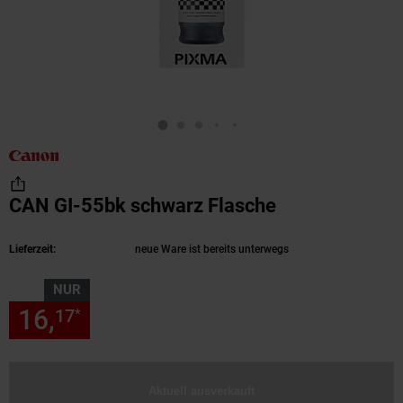
CAN GI-55bk schwarz Flasche
(Produkt aktue
Lieferzeit:
neue Ware ist bereits unterwegs
NUR
16,
nur 16,
€ Sternchen Fußn
17
17
*
Aktuell ausverkauft