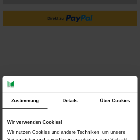
PAYBACK
Payback Punkte
Basis°Punkte:
8
Zustimmung
Details
Über Cookies
Extra°Punkte:
0
Wir verwenden Cookies!
Produktbeschreibung
Wir nutzen Cookies und andere Techniken, um unsere
Seiten sicher und zuverlässig anzubieten, eine Vielzahl