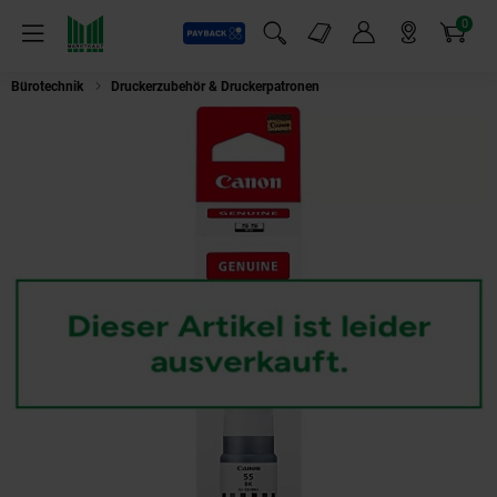
0
Payback
Markt-Angebote
Artikel
Menü
Suchfeld einblenden
Mein Konto
Markt finden
Warenkorb
Bürotechnik
Druckerzubehör & Druckerpatronen
CAN GI-55bk schwarz Fl