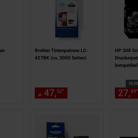
yan
Brother Tintenpatrone LC-
HP 308 Sch
427BK (ca. 3000 Seiten)
Druckerpat
kompatibel
6120, 613
Serie)
NU
1,
€ Sternchen Fußnote, Details
47,
ab 47,
€ Sternch
27,
*
21
52
52
89
ab