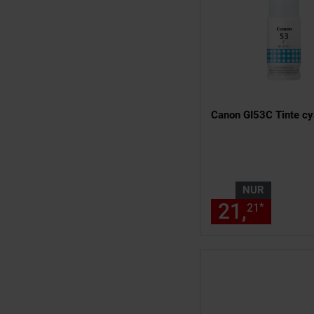
Canon GI53C Tinte c
NUR
21,
nur 2
*
21