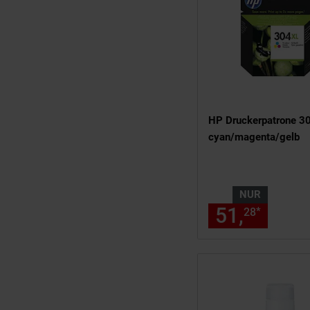
HP Druckerpatrone 3
cyan/magenta/gelb
NUR
51,
nur 5
*
28