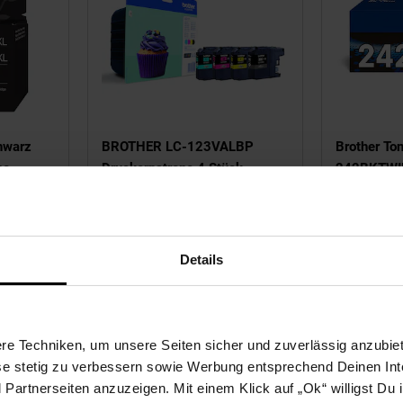
hwarz
BROTHER LC-123VALBP
Brother To
ne
Druckerpatrone 4 Stück,
242BKTWIN
l mit HP
Original, Schwarz, Cyan,
Seiten)
 2630,
Magenta, Gelb
630,
NUR
750,
Details
8,
€ Sternchen Fußnote, Details
86,
nur 86,
€ Sternche
140
*
30
97
97
P Envy
ab
526,
030,
831,
e Techniken, um unsere Seiten sicher und zuverlässig anzubiet
ese stetig zu verbessern sowie Werbung entsprechend Deinen In
artnerseiten anzuzeigen. Mit einem Klick auf „Ok“ willigst Du