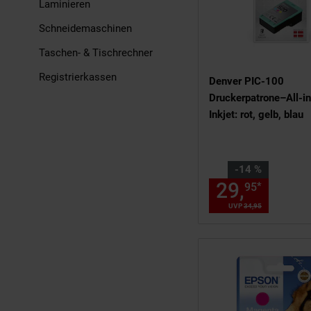
Laminieren
Schneidemaschinen
Taschen- & Tischrechner
Registrierkassen
Denver PIC-100
Druckerpatrone–All-i
Inkjet: rot, gelb, blau
Sie Sparen 14 Prozent
-14 %
29,
Aktue
*
95
UVP
34,
95
UVP : 34,
95
€