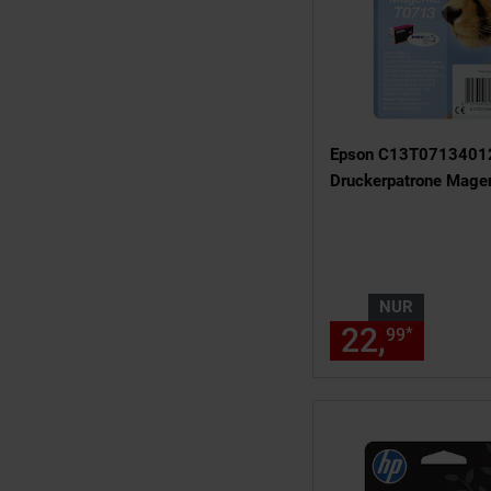
Epson C13T07134012
Druckerpatrone Mage
NUR
22,
nur 2
*
99