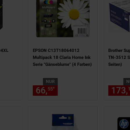
04XL
EPSON C13T18064012
Brother Su
Multipack 18 Claria Home Ink
TN-3512 S
Serie "Gänseblume" (4 Farben)
Seiten)
NUR
N
1,
€ Sternchen Fußnote, Details
66,
nur 66,
€ Sternche
173,
*
28
55
55