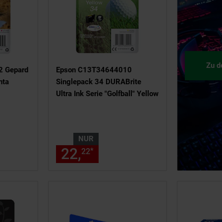
Zu d
 Gepard
Epson C13T34644010
nta
Singlepack 34 DURABrite
Ultra Ink Serie "Golfball" Yellow
NUR
2,
€ Sternchen Fußnote, Details
22,
nur 22,
€ Sternche
*
99
22
22