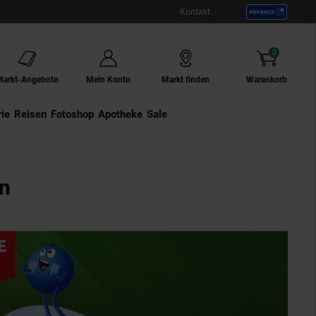
Kontakt
0
Artikel
Markt-Angebote
Mein Konto
Markt finden
Warenkorb
ie
Externer Link:
Reisen
Externer Link:
Fotoshop
Externer Link:
Apotheke
Sale
en