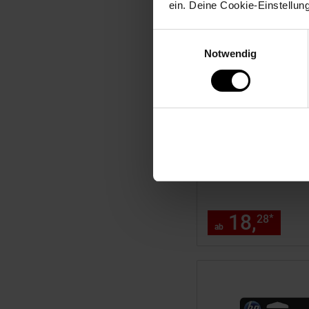
ein. Deine Cookie-Einstellun
Einwilligungsauswahl
Notwendig
Schriftband TZe-S211
Schwarz auf Weiß Bx
8m
18,
ab 
*
28
ab