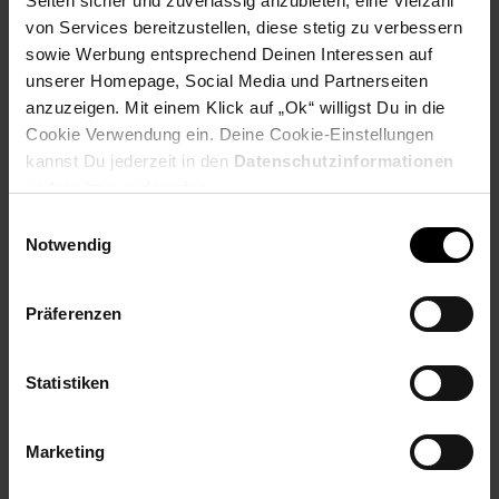
Seiten sicher und zuverlässig anzubieten, eine Vielzahl
PAYBACK
von Services bereitzustellen, diese stetig zu verbessern
sowie Werbung entsprechend Deinen Interessen auf
unserer Homepage, Social Media und Partnerseiten
Payback Punkte
Basis°Punkte:
49
anzuzeigen. Mit einem Klick auf „Ok“ willigst Du in die
Extra°Punkte:
0
Cookie Verwendung ein. Deine Cookie-Einstellungen
kannst Du jederzeit in den
Datenschutzinformationen
ändern bzw. widerrufen.
Produktbeschreibung
Einwilligungsauswahl
Notwendig
Top-Wirtschaftlichkeit beim Drucken im Tagesgeschäft. Mit
HP LaserJet Druckkassetten drucken Sie spielend einfach
Präferenzen
Berichte, Korrespondenz und Rechnungen in professioneller
Qualität.
Statistiken
Artikelnummer: 3093692000
EAN: 0889894797407
Artikel gehört zur Kategorie:
Druckerzubehör &
Marketing
Druckerpatronen