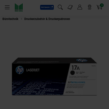
0
Payback
Markt-Angebote
Artikel
Menü
Suchfeld einblenden
Mein Konto
Markt finden
Warenkorb
Bürotechnik
Druckerzubehör & Druckerpatronen
HP CF217A schwarz Ton