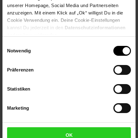
unserer Homepage, Social Media und Partnerseiten
anzuzeigen. Mit einem Klick auf „Ok“ willigst Du in die
Produktbeschreibung
Cookie Verwendung ein. Deine Cookie-Einstellungen
kannst Du jederzeit in den
Datenschutzinformationen
Die Zusammensetzung der Originaltinten von Canon
ändern bzw. widerrufen.
ermöglicht Drucke mit besonders hellen und präzise
Einwilligungsauswahl
wiedergegebenen Farben und hält Ihre Erinnerungen so
Notwendig
naturgetreu fest. Hauttöne wirken natürlich und leuchtende
Farben sind lebendig und realistisch.
Präferenzen
Artikelnummer: 3093855000
EAN: 4960999577494
Artikel gehört zur Kategorie:
Druckerzubehör &
Statistiken
Druckerpatronen
Marketing
Versandinformationen
OK