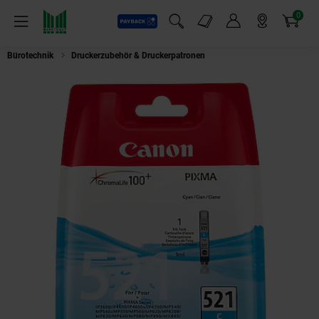
0
Payback
Markt-Angebote
Artikel
Menü
Suchfeld einblenden
Mein Konto
Markt finden
Warenkorb
Bürotechnik
Druckerzubehör & Druckerpatronen
Canon CLI-521C Drucker