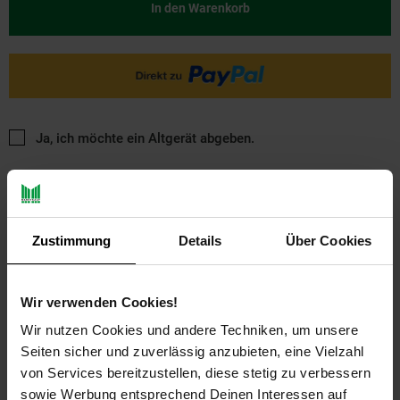
In den Warenkorb
Ja, ich möchte ein Altgerät abgeben.
Zustimmung
Details
Über Cookies
Wir verwenden Cookies!
PAYBACK
Wir nutzen Cookies und andere Techniken, um unsere
Seiten sicher und zuverlässig anzubieten, eine Vielzahl
Payback Punkte
Basis°Punkte:
10
von Services bereitzustellen, diese stetig zu verbessern
Extra°Punkte:
0
sowie Werbung entsprechend Deinen Interessen auf