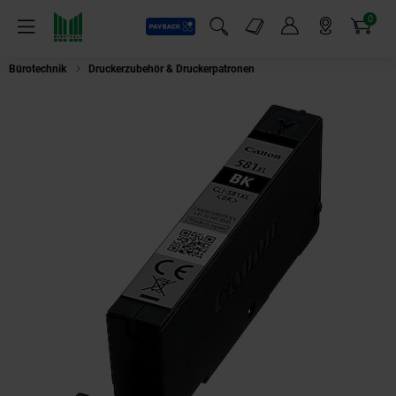
0
Payback
Markt-Angebote
Artikel
Menü
Suchfeld einblenden
Mein Konto
Markt finden
Warenkorb
Bürotechnik
Druckerzubehör & Druckerpatronen
Canon CLI-581 XL Druck