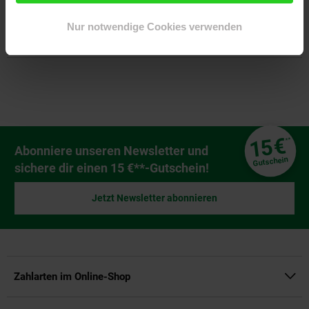
Nur notwendige Cookies verwenden
Altgeräterücknahme
Fußzeile
€
15
**
Newsletter Anmeldung
Abonniere unseren Newsletter und
Gutschein
sichere dir einen 15 €**-Gutschein!
Jetzt Newsletter abonnieren
Zahlarten im Online-Shop