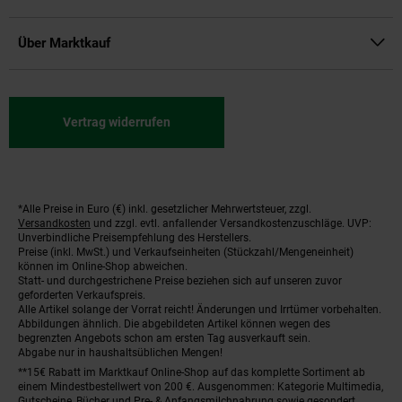
Über Marktkauf
Vertrag widerrufen
*Alle Preise in Euro (€) inkl. gesetzlicher Mehrwertsteuer, zzgl.
Fußnoten
Versandkosten
und zzgl. evtl. anfallender Versandkostenzuschläge. UVP:
Unverbindliche Preisempfehlung des Herstellers.
Preise (inkl. MwSt.) und Verkaufseinheiten (Stückzahl/Mengeneinheit)
können im Online-Shop abweichen.
Statt- und durchgestrichene Preise beziehen sich auf unseren zuvor
geforderten Verkaufspreis.
Alle Artikel solange der Vorrat reicht! Änderungen und Irrtümer vorbehalten.
Abbildungen ähnlich. Die abgebildeten Artikel können wegen des
begrenzten Angebots schon am ersten Tag ausverkauft sein.
Abgabe nur in haushaltsüblichen Mengen!
**15€ Rabatt im Marktkauf Online-Shop auf das komplette Sortiment ab
einem Mindestbestellwert von 200 €. Ausgenommen: Kategorie Multimedia,
Gutscheine, Bücher und Pre- & Anfangsmilchnahrung sowie gesondert