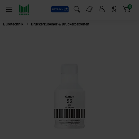
0
Payback
Markt-Angebote
Artikel
Menü
Suchfeld einblenden
Mein Konto
Markt finden
Warenkorb
Bürotechnik
Druckerzubehör & Druckerpatronen
Canon GI56BK schwarz D