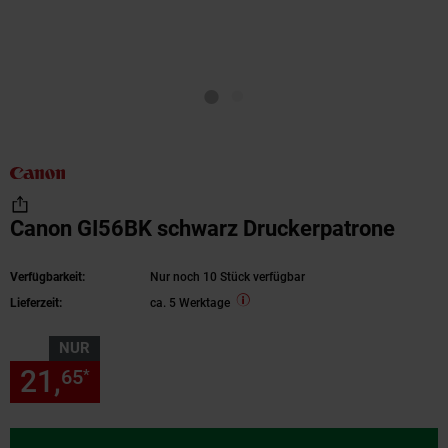
Canon GI56BK schwarz Druckerpatrone
Verfügbarkeit:
Nur noch 10 Stück verfügbar
Lieferzeit:
ca. 5 Werktage
NUR
21,
nur 21,
€ Sternchen Fußn
65
65
*