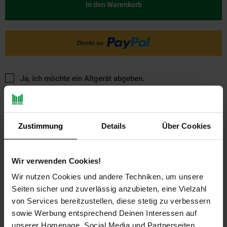
In den Warenkorb
Ja, ich möchte ein Altgerät abgeben.
Zustimmung
Details
Über Cookies
Wir verwenden Cookies!
PAYBACK
Wir nutzen Cookies und andere Techniken, um unsere
Seiten sicher und zuverlässig anzubieten, eine Vielzahl
von Services bereitzustellen, diese stetig zu verbessern
Payback Punkte
Basis°Punkte:
10
sowie Werbung entsprechend Deinen Interessen auf
Extra°Punkte:
0
unserer Homepage, Social Media und Partnerseiten