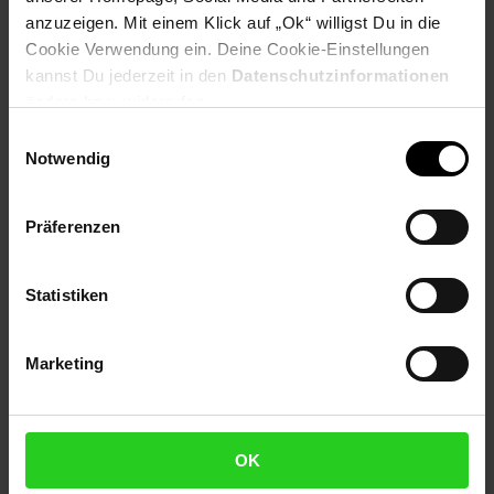
anzuzeigen. Mit einem Klick auf „Ok“ willigst Du in die
Cookie Verwendung ein. Deine Cookie-Einstellungen
Produktbeschreibung
kannst Du jederzeit in den
Datenschutzinformationen
ändern bzw. widerrufen.
Original Canon Tinten und Papier sind harmonisch auf Canon
Einwilligungsauswahl
Drucker abgestimmt, die damit immer mit außergewöhnlichen
Notwendig
Ergebnissen überzeugen.
Artikelnummer: 3093728000
Präferenzen
EAN: 4549292169034
Artikel gehört zur Kategorie:
Druckerzubehör &
Druckerpatronen
Statistiken
Marketing
Versandinformationen
Herstellerinformationen
OK