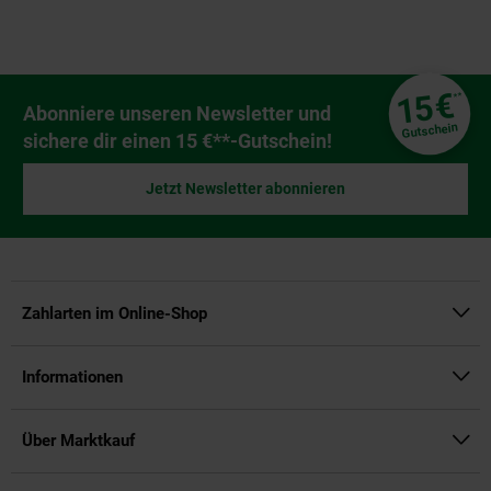
Fußzeile
€
15
**
Newsletter Anmeldung
Abonniere unseren Newsletter und
Gutschein
sichere dir einen 15 €**-Gutschein!
Jetzt Newsletter abonnieren
Zahlarten im Online-Shop
Informationen
Über Marktkauf