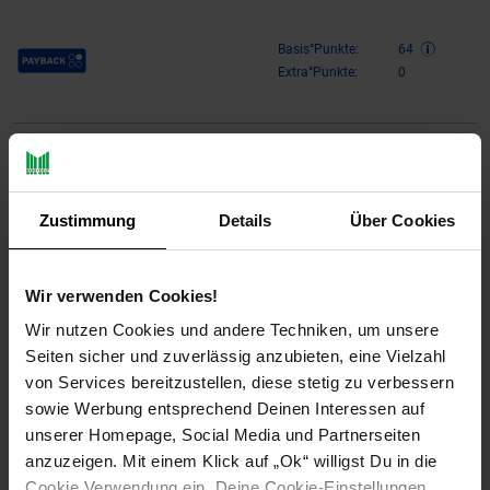
Payback Punkte
Basis°Punkte:
64
Extra°Punkte:
0
Produktbeschreibung
Canon PFI-107C Cyan Druckerpatrone – Hochwertige Original-
Zustimmung
Details
Über Cookies
Tinten für brillante DruckergebnisseEntdecken Sie die Canon
PFI-107C Cyan Druckerpatrone, die speziell entwickelt wurde,
um Ihre Druckaufträge mit lebendigen, präzisen Farben zu
Wir verwenden Cookies!
erfüllen. Diese Originalpatrone ist die ideale Wahl für
Wir nutzen Cookies und andere Techniken, um unsere
professionelle Druckergebnisse, die sowohl im Büro als auch
im kreativen Umfeld überzeugen. Mit ihrer hochwertigen Cyan-
Seiten sicher und zuverlässig anzubieten, eine Vielzahl
Tinte sorgt sie für scharfe, klare Ausdrucke, die Ihren
von Services bereitzustellen, diese stetig zu verbessern
Anforderungen gerecht werden.Hochwertige Druckqualität und
sowie Werbung entsprechend Deinen Interessen auf
ZuverlässigkeitDie Canon PFI-107C Cyan Patrone nutzt
unserer Homepage, Social Media und Partnerseiten
modernste Tintenstrahltechnologie, um eine gleichmäßige
anzuzeigen. Mit einem Klick auf „Ok“ willigst Du in die
Farbverteilung und eine beeindruckende Farbtiefe zu
Cookie Verwendung ein. Deine Cookie-Einstellungen