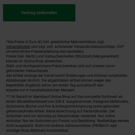
Vertrag widerrufen
*Alle Preise in Euro (€) inkl. gesetzlicher Mehrwertsteuer, zzgl.
Fußnoten
Versandkosten
und zzgl. evtl. anfallender Versandkostenzuschläge. UVP:
Unverbindliche Preisempfehlung des Herstellers.
Preise (inkl. MwSt.) und Verkaufseinheiten (Stückzahl/Mengeneinheit)
können im Online-Shop abweichen.
Statt- und durchgestrichene Preise beziehen sich auf unseren zuvor
geforderten Verkaufspreis.
Alle Artikel solange der Vorrat reicht! Änderungen und Irrtümer vorbehalten.
Abbildungen ähnlich. Die abgebildeten Artikel können wegen des
begrenzten Angebots schon am ersten Tag ausverkauft sein.
Abgabe nur in haushaltsüblichen Mengen!
**15€ Rabatt im Marktkauf Online-Shop auf das komplette Sortiment ab
einem Mindestbestellwert von 200 €. Ausgenommen: Kategorie Multimedia,
Gutscheine, Bücher und Pre- & Anfangsmilchnahrung sowie gesondert
gekennzeichnete Artikel. Keine Anrechnung auf Versandkosten. Der
Gutschein wird nur einmalig an Neuanmelder versendet. Nur online
einlösbar. Nur ein Gutschein pro Person und Bestellung. Restbeträge werden
nicht ausgezahlt. Nicht mit anderen Aktionsvorteilen (PAYBACK oder
sonstige Shop-Aktionen) kombinierbar.