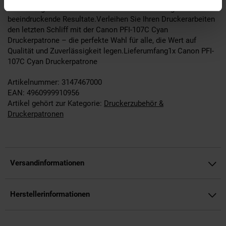
hochwertige Präsentationen – diese Patrone sorgt stets für
beeindruckende Resultate.Verleihen Sie Ihren Druckerarbeiten
den letzten Schliff mit der Canon PFI-107C Cyan
Druckerpatrone – die perfekte Wahl für alle, die Wert auf
Qualität und Zuverlässigkeit legen.Lieferumfang1x Canon PFI-
107C Cyan Druckerpatrone
Artikelnummer: 3147467000
EAN: 4960999910956
Artikel gehört zur Kategorie:
Druckerzubehör &
Druckerpatronen
Versandinformationen
Herstellerinformationen