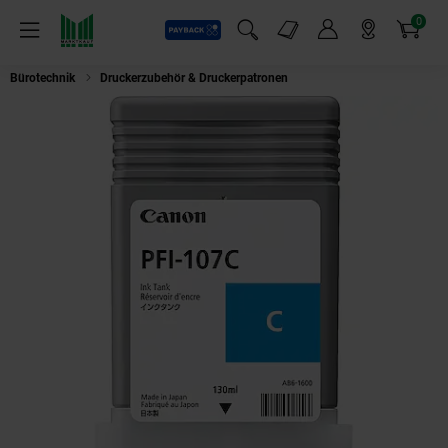
0
Payback
Markt-Angebote
Artikel
Menü
Suchfeld einblenden
Mein Konto
Markt finden
Warenkorb
Bürotechnik
Druckerzubehör & Druckerpatronen
CANON PFI-107Y, Cyan Dr