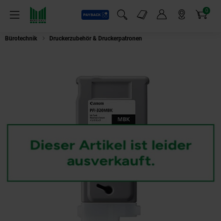
0
Payback
Markt-Angebote
Artikel
Menü
Suchfeld einblenden
Mein Konto
Markt finden
Warenkorb
Bürotechnik
Druckerzubehör & Druckerpatronen
CANON PFI320MBK IPF Ti