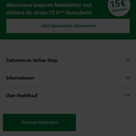
€
15
**
Newsletter Anmeldung
Abonniere unseren Newsletter und
Gutschein
sichere dir einen 15 €**-Gutschein!
Jetzt Newsletter abonnieren
Zahlarten im Online-Shop
Informationen
Über Marktkauf
Vertrag widerrufen