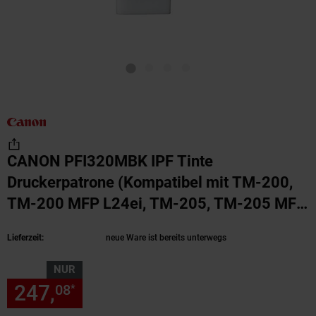
CANON PFI320MBK IPF Tinte
Druckerpatrone (Kompatibel mit TM-200,
TM-200 MFP L24ei, TM-205, TM-205 MFP
L24ei, TM-300, TM-300 MFP L36ei, TM-
Lieferzeit:
neue Ware ist bereits unterwegs
305, TM-305 MFP L36ei)
(Produkt aktuell au
NUR
247,
nur 247,
€ Sternchen Fu
08
08
*