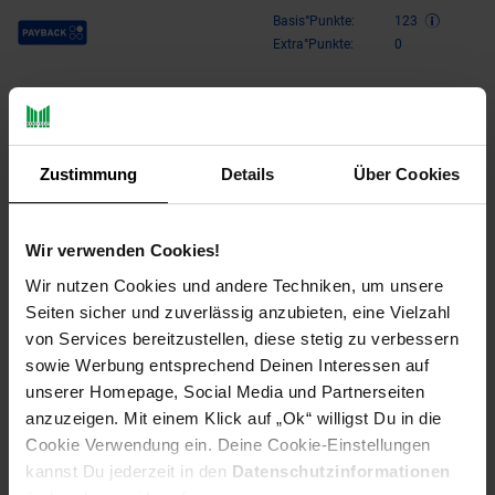
Payback Punkte
Basis°Punkte:
123
Extra°Punkte:
0
Produktbeschreibung
Zustimmung
Details
Über Cookies
Canon PFI-320MBK Druckerpatrone – Hochwertige schwarze
Tinte für professionelle DruckergebnisseEntdecken Sie die
Canon PFI-320MBK Druckerpatrone, die speziell für
Wir verwenden Cookies!
anspruchsvolle Druckaufträge entwickelt wurde. Mit dieser
Original-Mattschwarz-Tinte auf Pigmentbasis profitieren Sie
Wir nutzen Cookies und andere Techniken, um unsere
von langlebigen, hochwertigen Druckergebnissen, die sowohl
Seiten sicher und zuverlässig anzubieten, eine Vielzahl
im Büro als auch im kreativen Umfeld überzeugen. Die Patrone
von Services bereitzustellen, diese stetig zu verbessern
ist perfekt auf die Bedürfnisse professioneller Anwender
sowie Werbung entsprechend Deinen Interessen auf
abgestimmt, die Wert auf Präzision und Zuverlässigkeit
unserer Homepage, Social Media und Partnerseiten
legen.Hochwertige Tinte für brillante DruckeDie Canon PFI-
anzuzeigen. Mit einem Klick auf „Ok“ willigst Du in die
320MBK verwendet Tinte auf Pigmentbasis, die für eine
Cookie Verwendung ein. Deine Cookie-Einstellungen
außergewöhnliche Farbstabilität und Wasserfestigkeit sorgt.
Mit einem großzügigen Volumen von 300 ml ermöglicht sie
kannst Du jederzeit in den
Datenschutzinformationen
eine lange Druckdauer, ohne dass ein häufiges Nachfüllen