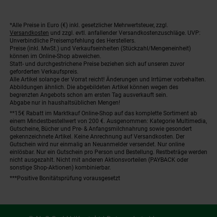
*Alle Preise in Euro (€) inkl. gesetzlicher Mehrwertsteuer, zzgl.
Fußnoten
Versandkosten
und zzgl. evtl. anfallender Versandkostenzuschläge. UVP:
Unverbindliche Preisempfehlung des Herstellers.
Preise (inkl. MwSt.) und Verkaufseinheiten (Stückzahl/Mengeneinheit)
können im Online-Shop abweichen.
Statt- und durchgestrichene Preise beziehen sich auf unseren zuvor
geforderten Verkaufspreis.
Alle Artikel solange der Vorrat reicht! Änderungen und Irrtümer vorbehalten.
Abbildungen ähnlich. Die abgebildeten Artikel können wegen des
begrenzten Angebots schon am ersten Tag ausverkauft sein.
Abgabe nur in haushaltsüblichen Mengen!
**15€ Rabatt im Marktkauf Online-Shop auf das komplette Sortiment ab
einem Mindestbestellwert von 200 €. Ausgenommen: Kategorie Multimedia,
Gutscheine, Bücher und Pre- & Anfangsmilchnahrung sowie gesondert
gekennzeichnete Artikel. Keine Anrechnung auf Versandkosten. Der
Gutschein wird nur einmalig an Neuanmelder versendet. Nur online
einlösbar. Nur ein Gutschein pro Person und Bestellung. Restbeträge werden
nicht ausgezahlt. Nicht mit anderen Aktionsvorteilen (PAYBACK oder
sonstige Shop-Aktionen) kombinierbar.
***Positive Bonitätsprüfung vorausgesetzt