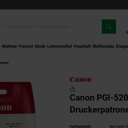
n
Wohnen
Freizeit
Mode
Lebensmittel
Haushalt
Multimedia
Droger
tronen
Canon PGI-520BK Druckerpatrone Schwarz
Canon PGI-52
Druckerpatron
Verfügbarkeit:
Nur noch 10