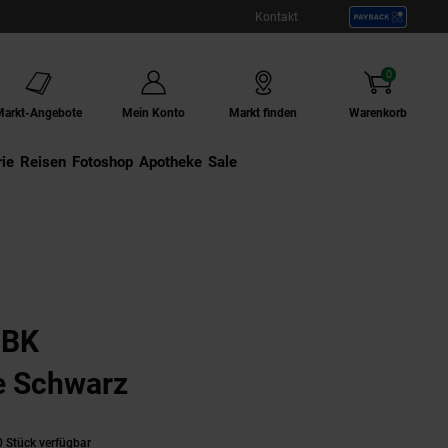
Kontakt
0
Artikel
Markt-Angebote
Mein Konto
Markt finden
Warenkorb
ie
Externer Link:
Reisen
Externer Link:
Fotoshop
Externer Link:
Apotheke
Sale
0BK
e Schwarz
 Stück verfügbar