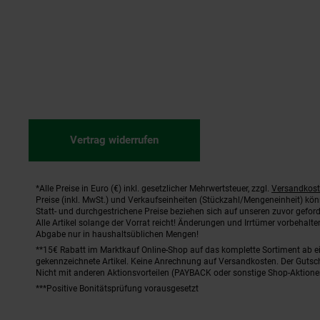
Vertrag widerrufen
*Alle Preise in Euro (€) inkl. gesetzlicher Mehrwertsteuer, zzgl.
Versandkos
Fußnoten
Preise (inkl. MwSt.) und Verkaufseinheiten (Stückzahl/Mengeneinheit) kö
Statt- und durchgestrichene Preise beziehen sich auf unseren zuvor geford
Alle Artikel solange der Vorrat reicht! Änderungen und Irrtümer vorbehal
Abgabe nur in haushaltsüblichen Mengen!
**15€ Rabatt im Marktkauf Online-Shop auf das komplette Sortiment ab 
gekennzeichnete Artikel. Keine Anrechnung auf Versandkosten. Der Gutsch
Nicht mit anderen Aktionsvorteilen (PAYBACK oder sonstige Shop-Aktione
***Positive Bonitätsprüfung vorausgesetzt