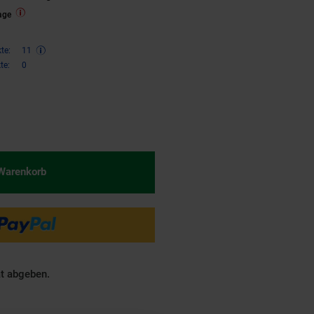
age
te:
11
te:
0
€ Sternchen Fußnote, Details am
 Warenkorb
ät abgeben.