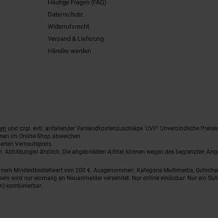
Häufige Fragen (FAQ)
Datenschutz
Widerrufsrecht
Versand & Lieferung
Händler werden
ten
und zzgl. evtl. anfallender Versandkostenzuschläge. UVP: Unverbindliche Preise
nnen im Online-Shop abweichen.
erten Verkaufspreis.
ten. Abbildungen ähnlich. Die abgebildeten Artikel können wegen des begrenzten An
einem Mindestbestellwert von 200 €. Ausgenommen: Kategorie Multimedia, Gutsche
ein wird nur einmalig an Neuanmelder versendet. Nur online einlösbar. Nur ein Gut
n) kombinierbar.