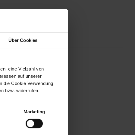
Altgeräterücknahme
Über Cookies
 sicher sein. Mit original
en, eine Vielzahl von
teressen auf unserer
 in die Cookie Verwendung
n bzw. widerrufen.
Marketing