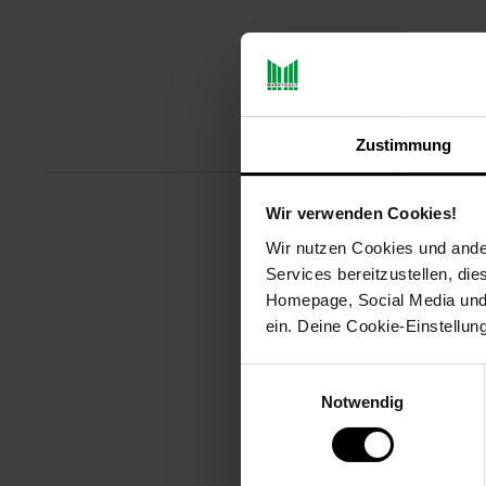
Produktbeschreibu
Zustimmung
Wir verwenden Cookies!
Mit original Canon Tinte erhalte
Wir nutzen Cookies und ander
Canon Tinte bringt Ihr Canon Dr
Services bereitzustellen, di
Homepage, Social Media und P
Artikelnummer: 3093469000
EAN: 4960999577456
ein. Deine Cookie-Einstellun
Artikel gehört zur Kategorie:
Dru
Einwilligungsauswahl
Notwendig