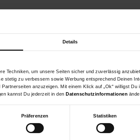
ng
Versandinformationen
Herstellerinformationen
Details
n Sie die besten Ergebnisse von Ihrem Canon Drucker - da können Sie
e Techniken, um unsere Seiten sicher und zuverlässig anzubiet
ucker immer Bestleistungen.
ese stetig zu verbessern sowie Werbung entsprechend Deinen In
artnerseiten anzuzeigen. Mit einem Klick auf „Ok“ willigst Du
gen kannst Du jederzeit in den
Datenschutzinformationen
änder
ckerzubehör & Druckerpatronen
Präferenzen
Statistiken