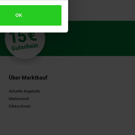
OK
€
15
**
Gutschein
Über Marktkauf
Aktuelle Angebote
Markenwelt
Edeka Smart