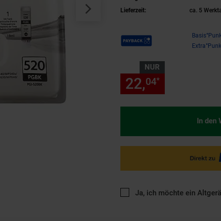
Lieferzeit:
ca. 5 Werkt
Payback Punkte
Basis°Punk
Extra°Punk
NUR
22,
nur 22,
04
04
*
In den
Ja, ich möchte ein Altger