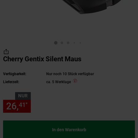
Cherry Gentix Silent Maus
Verfügbarkeit:
Nur noch 10 Stück verfügbar
Lieferzeit:
ca. 5 Werktage
NUR
26,
nur 26,
€ Sternchen Fußn
41
41
*
In den Warenkorb