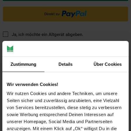
Ja, ich möchte ein Altgerät abgeben.
Zustimmung
Details
Über Cookies
Wir verwenden Cookies!
PAYBACK
Wir nutzen Cookies und andere Techniken, um unsere
Seiten sicher und zuverlässig anzubieten, eine Vielzahl
von Services bereitzustellen, diese stetig zu verbessern
Payback Punkte
Basis°Punkte:
13
sowie Werbung entsprechend Deinen Interessen auf
Extra°Punkte:
0
unserer Homepage, Social Media und Partnerseiten
anzuzeigen. Mit einem Klick auf „Ok“ willigst Du in die