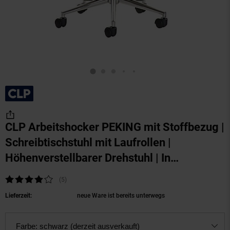
CLP Arbeitshocker PEKING mit Stoffbezug |
Schreibtischstuhl mit Laufrollen |
Höhenverstellbarer Drehstuhl | In
verschiedenen Farben erhältlich
(Produkt akt
Kundenbewertung: 4 von 5 Sternen
(5
Kundenbewertungen
)
Lieferzeit:
neue Ware ist bereits unterwegs
Farbe:
schwarz (derzeit ausverkauft)