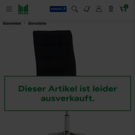
0
Payback
Markt-Angebote
Artikel
Menü
Suchfeld einblenden
Mein Konto
Markt finden
Warenkorb
Büromöbel
Bürostühle
CLP Arbeitshocker PEKING mit Stoffbezug | Schreib