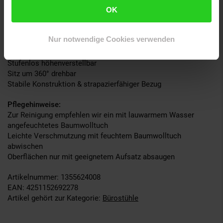
Gestell:
OK
Material: Metall in Chromoptik
Inklusive 5 Leichtlaufrollen
Sicherer Stand
Nur notwendige Cookies verwenden
Besonderheiten:
Stufenlos höhenverstellbar
Sitz um 360° drehbar
Stabile Konstruktion & strapazierfähiger Bezug
Pflegehinweise:
Zur Reinigung empfehlen wir ein mit lauwarmem Wasser
angefeuchtetes Baumwolltuch
Leichte Verschmutzung mit feuchtem Baumwolltuch
abwischen
Oberflächen nur mit geeignetem Aufsatz absaugen
Artikelnummer: 1355624008
EAN: 4251152692278
Artikel gehört zur Kategorie:
Bürostühle