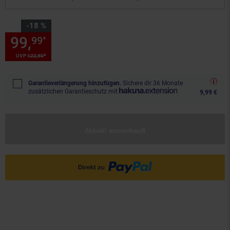
Sie Sparen 18 Prozent,
-18 %
99,
Sie Sparen 18 Prozent, 99,
99
*
*
UVP
122,
90
UVP : 122,
90
€
Garantieverlängerung hinzufügen.
Sichere dir 36 Monate
zusätzlichen Garantieschutz mit
9,99 €
Aktuell ausverkauft