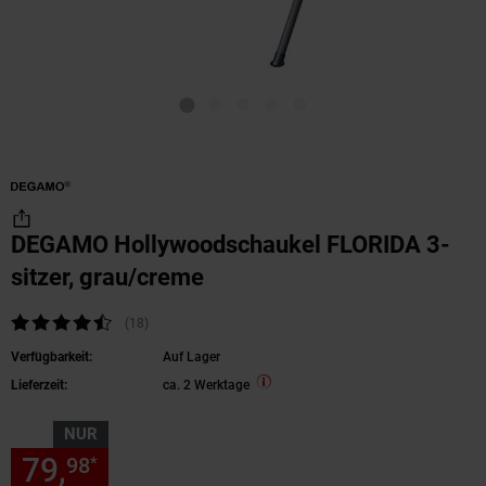
DEGAMO Hollywoodschaukel FLORIDA 3-
sitzer, grau/creme
Kundenbewertung: 4,44 von 5 Sternen
(18
Kundenbewertungen
)
Verfügbarkeit:
Auf Lager
Lieferzeit:
ca. 2 Werktage
NUR
79,
nur 79,
€ Sternchen Fußn
98
98
*