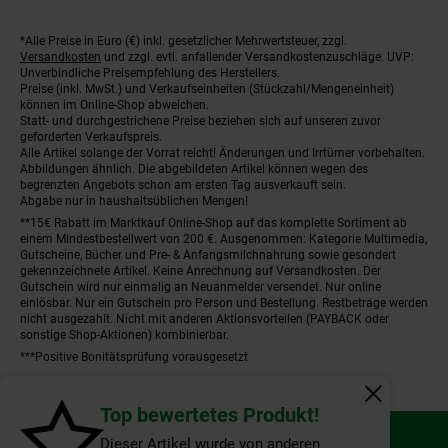
*Alle Preise in Euro (€) inkl. gesetzlicher Mehrwertsteuer, zzgl.
Fußnoten
Versandkosten
und zzgl. evtl. anfallender Versandkostenzuschläge. UVP:
Unverbindliche Preisempfehlung des Herstellers.
Preise (inkl. MwSt.) und Verkaufseinheiten (Stückzahl/Mengeneinheit)
können im Online-Shop abweichen.
Statt- und durchgestrichene Preise beziehen sich auf unseren zuvor
geforderten Verkaufspreis.
Alle Artikel solange der Vorrat reicht! Änderungen und Irrtümer vorbehalten.
Abbildungen ähnlich. Die abgebildeten Artikel können wegen des
begrenzten Angebots schon am ersten Tag ausverkauft sein.
Abgabe nur in haushaltsüblichen Mengen!
**15€ Rabatt im Marktkauf Online-Shop auf das komplette Sortiment ab
einem Mindestbestellwert von 200 €. Ausgenommen: Kategorie Multimedia,
Gutscheine, Bücher und Pre- & Anfangsmilchnahrung sowie gesondert
gekennzeichnete Artikel. Keine Anrechnung auf Versandkosten. Der
Gutschein wird nur einmalig an Neuanmelder versendet. Nur online
einlösbar. Nur ein Gutschein pro Person und Bestellung. Restbeträge werden
nicht ausgezahlt. Nicht mit anderen Aktionsvorteilen (PAYBACK oder
sonstige Shop-Aktionen) kombinierbar.
***Positive Bonitätsprüfung vorausgesetzt
Fenster schl
Top bewertetes Produkt!
© NeS GmbH |
Kontakt
|
Datenschutz
|
Impressum
Dieser Artikel wurde von anderen