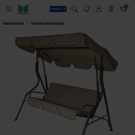
0
Payback
Markt-Angebote
Artikel
Menü
Suchfeld einblenden
Mein Konto
Markt finden
Warenkorb
Gartenmöbel
Hollywoodschaukeln
DEGAMO Hollywoodschaukel FLORIDA 3