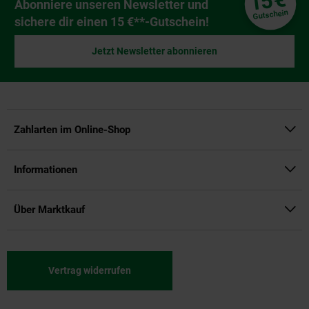
15
Newsletter Anmeldung
Abonniere unseren Newsletter und
Gutschein
sichere dir einen 15 €**-Gutschein!
Jetzt Newsletter abonnieren
Zahlarten im Online-Shop
Informationen
Über Marktkauf
Vertrag widerrufen