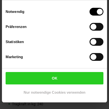
Eigenschaft 2: 3-sitzer
Eigenschaft 3: Polster cremefarben
Einwilligungsauswahl
Elektroprodukt: Nein
Notwendig
Farbe: beige
Gewicht in kg: 22.0
Präferenzen
Grundpreispflicht: Nein
Größe: 170x110x153
Größensystem: cm
Statistiken
Größensystem 2: Maße in cm
Höhe: 153
Kontaktadresse für Produktsicherheit: Stremmel Import
Marketing
und Handel GmbH | Hohleichenrain 6, 35708, Haiger,
Deutschland | info@gartenmoebel-einkauf.de
Lieferumfang: 1x Hollywoodschaukel
Lieferzustand: Montage erforderlich
OK
Marke: DEGAMO
Material: Stahl
Nur notwendige Cookies verwenden
Materialzusammensetzung: 100% Polyester
Tiefe: 110
Tragkraft in kg: 240