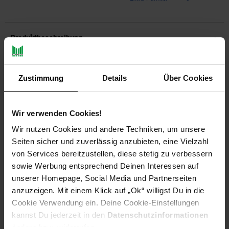
Produktbeschreibung
Solide 3-sitzer Hollywoodschaukel FLORIDA, Gestell grau
pulverbeschichtet, Bezug cremefarben mit braunen Kedern.
Zustimmung
Details
Über Cookies
Das Gestell ist aus stabilem Stahlrohr (Hauptrohre = 38mm
Durchmesser) Die Sitzbespannung ist aus einem wetterfesten
Kunststoffgewebe gefertigt. Die abnehmbare Auflage hat eine
Wir verwenden Cookies!
Dicke von 60mm.
Wir nutzen Cookies und andere Techniken, um unsere
Seiten sicher und zuverlässig anzubieten, eine Vielzahl
Maße: Breite: 170cm, Breite der Sitzfläche: 120cm, Tiefe:
110cm, Tiefe der Sitzfläche: 45cm, Höhe: 153cm, Höhe der
von Services bereitzustellen, diese stetig zu verbessern
Rückenlehne: 47cm.
sowie Werbung entsprechend Deinen Interessen auf
Material Bezüge: 100% Polyester
unserer Homepage, Social Media und Partnerseiten
anzuzeigen. Mit einem Klick auf „Ok“ willigst Du in die
Anzahl Sitzplätze: 3
Cookie Verwendung ein. Deine Cookie-Einstellungen
Breite: 170
kannst Du jederzeit in den
Datenschutzinformationen
Eigenschaft 1: Metallgestell grau
ändern bzw. widerrufen.