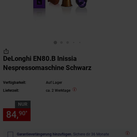
DeLonghi EN80.B Inissia
Nespressomaschine Schwarz
Verfügbarkeit:
Auf Lager
Lieferzeit:
ca. 2 Werktage
NUR
84,
nur 84,
€ Sternchen Fußn
90
90
*
Garantieverlängerung hinzufügen.
Sichere dir 36 Monate