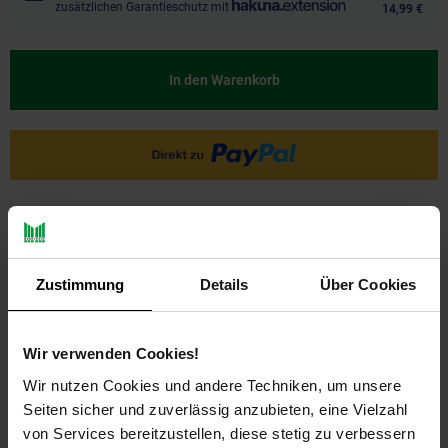
zusätzlichen Garantieschutz mit
14,99 €
In den Warenkorb
Zustimmung
Details
Über Cookies
PAYBACK
Wir verwenden Cookies!
Wir nutzen Cookies und andere Techniken, um unsere
Seiten sicher und zuverlässig anzubieten, eine Vielzahl
Payback Punkte
Basis°Punkte:
42
von Services bereitzustellen, diese stetig zu verbessern
Extra°Punkte:
0