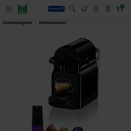
0
Payback
Markt-Angebote
Artikel
Menü
Suchfeld einblenden
Mein Konto
Markt finden
Warenkorb
Küchenkleingeräte
Kaffeemaschinen
DeLonghi EN80.B Inissia Nespress