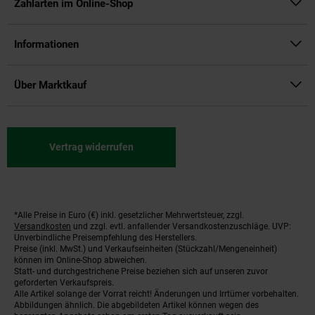
Zahlarten im Online-Shop
Informationen
Über Marktkauf
Vertrag widerrufen
*Alle Preise in Euro (€) inkl. gesetzlicher Mehrwertsteuer, zzgl.
Fußnoten
Versandkosten
und zzgl. evtl. anfallender Versandkostenzuschläge. UVP:
Unverbindliche Preisempfehlung des Herstellers.
Preise (inkl. MwSt.) und Verkaufseinheiten (Stückzahl/Mengeneinheit)
können im Online-Shop abweichen.
Statt- und durchgestrichene Preise beziehen sich auf unseren zuvor
geforderten Verkaufspreis.
Alle Artikel solange der Vorrat reicht! Änderungen und Irrtümer vorbehalten.
Abbildungen ähnlich. Die abgebildeten Artikel können wegen des