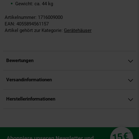
Gewicht: ca. 44 kg
Artikelnummer: 1716009000
EAN: 4055894561157
Artikel gehört zur Kategorie:
Gerätehäuser
Bewertungen
Versandinformationen
Herstellerinformationen
Fußzeile
€
15
**
Newsletter Anmeldung
Abonniere unseren Newsletter und