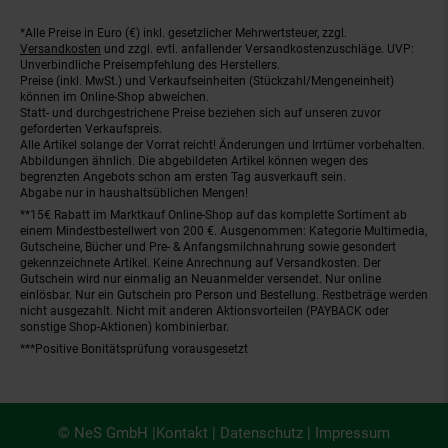
*Alle Preise in Euro (€) inkl. gesetzlicher Mehrwertsteuer, zzgl.
Fußnoten
Versandkosten
und zzgl. evtl. anfallender Versandkostenzuschläge. UVP:
Unverbindliche Preisempfehlung des Herstellers.
Preise (inkl. MwSt.) und Verkaufseinheiten (Stückzahl/Mengeneinheit)
können im Online-Shop abweichen.
Statt- und durchgestrichene Preise beziehen sich auf unseren zuvor
geforderten Verkaufspreis.
Alle Artikel solange der Vorrat reicht! Änderungen und Irrtümer vorbehalten.
Abbildungen ähnlich. Die abgebildeten Artikel können wegen des
begrenzten Angebots schon am ersten Tag ausverkauft sein.
Abgabe nur in haushaltsüblichen Mengen!
**15€ Rabatt im Marktkauf Online-Shop auf das komplette Sortiment ab
einem Mindestbestellwert von 200 €. Ausgenommen: Kategorie Multimedia,
Gutscheine, Bücher und Pre- & Anfangsmilchnahrung sowie gesondert
gekennzeichnete Artikel. Keine Anrechnung auf Versandkosten. Der
Gutschein wird nur einmalig an Neuanmelder versendet. Nur online
einlösbar. Nur ein Gutschein pro Person und Bestellung. Restbeträge werden
nicht ausgezahlt. Nicht mit anderen Aktionsvorteilen (PAYBACK oder
sonstige Shop-Aktionen) kombinierbar.
***Positive Bonitätsprüfung vorausgesetzt
© NeS GmbH |
Kontakt
|
Datenschutz
|
Impressum