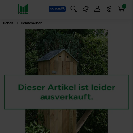
0
Payback
Markt-Angebote
Artikel
Menü
Suchfeld einblenden
Mein Konto
Markt finden
Warenkorb
Garten
Gerätehäuser
Dobar 56115e Gartengeräteschrank mit ausklappbar