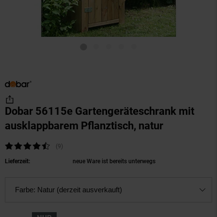
Dobar 56115e Gartengeräteschrank mit
ausklappbarem Pflanztisch, natur
(Produkt ak
Kundenbewertung: 4,33 von 5 Sternen
(9
Kundenbewertungen
)
Lieferzeit:
neue Ware ist bereits unterwegs
Farbe:
Natur (derzeit ausverkauft)