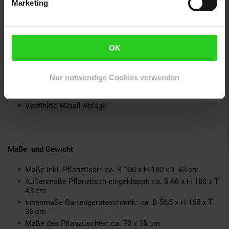
Marketing
3 Regalböden im Schrankinnern
Praktische Hakenleiste mit drei Haken in Griffnähe zum
Pflanztisch
Mit zwei Löcher-Öffnungen zur Luftzirkulation unter dem
Spitzdach
OK
Inkl. ausklappbarem Pflanztisch
Lieferung erfolgt im aufgebauten Zustand
Nur notwendige Cookies verwenden
Hauptsächlich Kiefernholz (Korpus)
Im Inneren u.a. Sperrholz (formstabil)
Verzinkte Metall-Ablage
Maße und Gewicht
Maße inkl. Pflanztisch: ca. B 130 x H 180 x T 43 cm
Außenmaße Pflanztisch eingeklappt: ca. B 66 x H 180 x T
43 cm
Innenmaße Gartengeräteschrank: ca. B 56,5 x H 168 x T
36 cm
Maße des Pflanztisches: ca. 70 x 35 cm