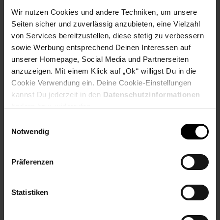
modernen Design.
Wir nutzen Cookies und andere Techniken, um unsere
Seiten sicher und zuverlässig anzubieten, eine Vielzahl
Der einmalige Vorteil dieses Modells:
von Services bereitzustellen, diese stetig zu verbessern
sowie Werbung entsprechend Deinen Interessen auf
Ein
praktischer Pflanztisch
ist rechts am Gerätehaus
integriert, welcher sich bequem an der Außenwand
ausklappen
unserer Homepage, Social Media und Partnerseiten
lässt. So können Sie Ihre Materialien für die
Gartenarbeiten
anzuzeigen. Mit einem Klick auf „Ok“ willigst Du in die
direkt aus dem Schrank am Pflanztisch nutzen, und hinterher
Cookie Verwendung ein. Deine Cookie-Einstellungen
wieder
zügig im Inneren
verstauen. Wertvolle Zeit werden Sie
kannst Du jederzeit in den
Datenschutzinformationen
dadurch einsparen und durch verminderte Laufwege das
ändern bzw. widerrufen.
Anpfanzen
noch mehr genießen...
Einwilligungsauswahl
Notwendig
Dobar 56115e Gartengeräteschrank mit ausklappbarem
Pflanztisch
Präferenzen
Material: imprägniertes, massives und langlebiges
Kiefernholz mit Schutzlasur
Farbe: natur
Statistiken
Wetter- und UV-beständig
Mit schützendem Zinkdach