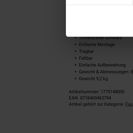
Rahmenfarbe Schwarz
Rahmenmaterial Metall
Rahmen Durchmesser 3,2 
Rahmen Dicke 1mm
Produktfarbe Schwarz
Tornetzfarbe Schwarz
Einfache Montage
Tragbar
Faltbar
Einfache Aufbewahrung
Gewicht & Abmessungen: 
Gewicht 9,2 kg
Artikelnummer: 1775148000
EAN: 8718469463794
Artikel gehört zur Kategorie:
Fus