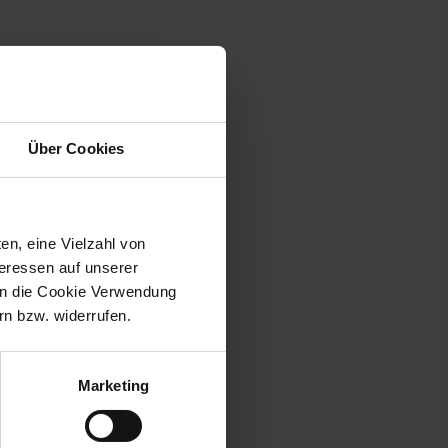
n den Garten aber sicher auch in
nisierten und
tark und nicht länger eine
Über Cookies
ves Spielvergnügen.
es dir aus!
en, eine Vielzahl von
teressen auf unserer
 in die Cookie Verwendung
n bzw. widerrufen.
Marketing