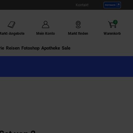
Kontakt
0
Artikel
Markt-Angebote
Mein Konto
Markt finden
Warenkorb
ie
Externer Link:
Reisen
Externer Link:
Fotoshop
Externer Link:
Apotheke
Sale