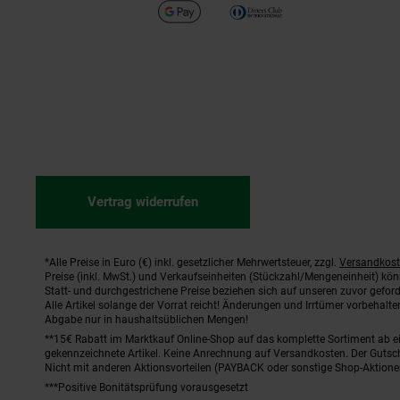
Vertrag widerrufen
*Alle Preise in Euro (€) inkl. gesetzlicher Mehrwertsteuer, zzgl.
Versandkos
Fußnoten
Preise (inkl. MwSt.) und Verkaufseinheiten (Stückzahl/Mengeneinheit) kö
Statt- und durchgestrichene Preise beziehen sich auf unseren zuvor geford
Alle Artikel solange der Vorrat reicht! Änderungen und Irrtümer vorbehal
Abgabe nur in haushaltsüblichen Mengen!
**15€ Rabatt im Marktkauf Online-Shop auf das komplette Sortiment ab 
gekennzeichnete Artikel. Keine Anrechnung auf Versandkosten. Der Gutsch
Nicht mit anderen Aktionsvorteilen (PAYBACK oder sonstige Shop-Aktione
***Positive Bonitätsprüfung vorausgesetzt