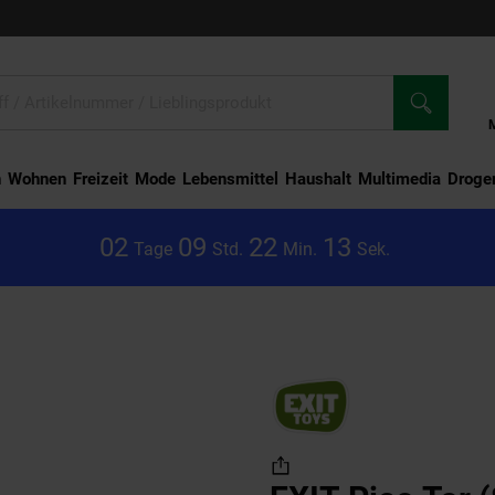
n
Wohnen
Freizeit
Mode
Lebensmittel
Haushalt
Multimedia
Droger
0
2
0
9
2
2
1
3
Tage
Std.
Min.
Sek.
ltbare Tore)