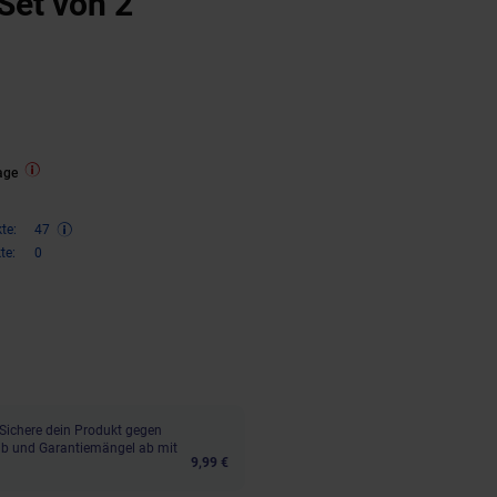
Set von 2
n
ungen
age
te:
47
te:
0
n 11 Prozent, 95,
€ Sternchen F
99
Sichere dein Produkt gegen
aub und Garantiemängel ab mit
9,99 €