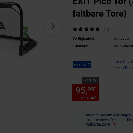
EXIT Pico Tor (
faltbare Tore)
Kundenbewertung: 4,75 von 5 Sterne
(12
Kundenbewert
)
Verfügbarkeit:
Auf Lager
Lieferzeit:
ca. 5 Werkt
Payback Punkte
Basis°Punk
Extra°Punk
Sie Sparen 11 Prozent,
-11 %
95,
Sie Spare
99
*
*
UVP
109,
00
UVP : 109,
00
€
Rundum-Schutz hinzufügen.
Unfallschäden, Diebstahl, R