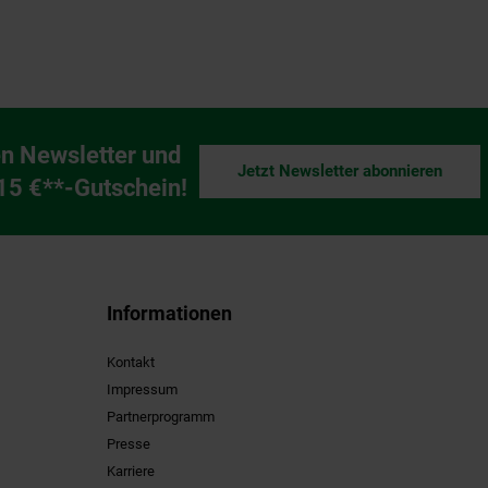
n Newsletter und
Jetzt Newsletter abonnieren
ng
 15 €**-Gutschein!
Informationen
Kontakt
Impressum
Partnerprogramm
Presse
Karriere