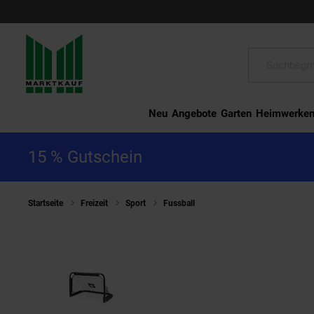
Schließen
Suche:
Neu
Angebote
Garten
Heimwerke
15 % Gutschein
Startseite
Freizeit
Sport
Fussball
EXIT Pico Tor (Set von 2 fa