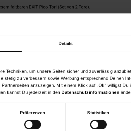
iesem faltbaren EXIT Pico Tor! (Set von 2 Tore).
handlichen Exit Pico Fußballtore kannst du jetzt überall spielen. I
dass die EXIT Pico Tor einfach faltbar ist.
t schlecht in dem Garten mit seinem wunderbaren schwarzen (galva
D32x1.0mm) mit schwarzem Netz. Das Netz ist feinmaschig, extrem s
Details
uss um zu spielen! Diese EXIT Pico Fußballtore sorgen für qualitati
ig ist ist das EXIT Pico Tor auch geeignet für (Eis)hockey. Probier 
e Techniken, um unsere Seiten sicher und zuverlässig anzubiet
ese stetig zu verbessern sowie Werbung entsprechend Deinen In
artnerseiten anzuzeigen. Mit einem Klick auf „Ok“ willigst Du
gen kannst Du jederzeit in den
Datenschutzinformationen
änder
Präferenzen
Statistiken
d