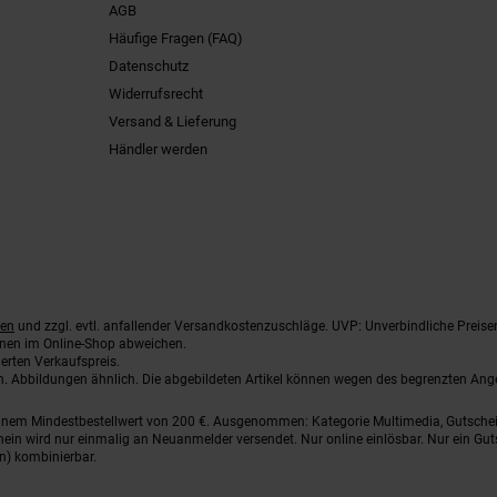
AGB
Häufige Fragen (FAQ)
Datenschutz
Widerrufsrecht
Versand & Lieferung
Händler werden
ten
und zzgl. evtl. anfallender Versandkostenzuschläge. UVP: Unverbindliche Preise
nnen im Online-Shop abweichen.
erten Verkaufspreis.
ten. Abbildungen ähnlich. Die abgebildeten Artikel können wegen des begrenzten An
einem Mindestbestellwert von 200 €. Ausgenommen: Kategorie Multimedia, Gutsche
ein wird nur einmalig an Neuanmelder versendet. Nur online einlösbar. Nur ein Gut
n) kombinierbar.