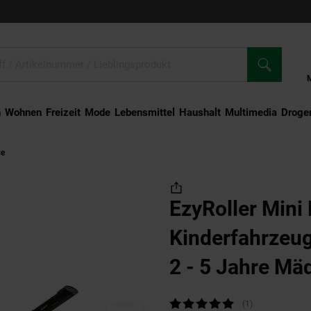
n
Wohnen
Freizeit
Mode
Lebensmittel
Haushalt
Multimedia
Droger
ge
EzyRoller Mini Dreirad Kinderfahrzeug für Kleinkinder 2 - 5 Jahre Mädchen 
EzyRoller Mini 
Kinderfahrzeug
2 - 5 Jahre Mä
Jungen Trike D
Kundenbewertung: 5 von 5 Sternen
(1
Kundenbewertu
)