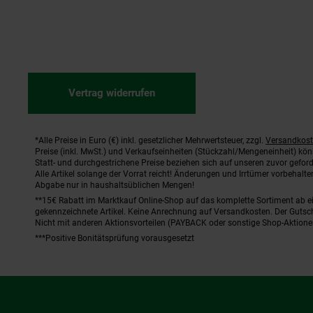
Vertrag widerrufen
*Alle Preise in Euro (€) inkl. gesetzlicher Mehrwertsteuer, zzgl.
Versandkos
Fußnoten
Preise (inkl. MwSt.) und Verkaufseinheiten (Stückzahl/Mengeneinheit) kö
Statt- und durchgestrichene Preise beziehen sich auf unseren zuvor geford
Alle Artikel solange der Vorrat reicht! Änderungen und Irrtümer vorbehal
Abgabe nur in haushaltsüblichen Mengen!
**15€ Rabatt im Marktkauf Online-Shop auf das komplette Sortiment ab 
gekennzeichnete Artikel. Keine Anrechnung auf Versandkosten. Der Gutsch
Nicht mit anderen Aktionsvorteilen (PAYBACK oder sonstige Shop-Aktione
***Positive Bonitätsprüfung vorausgesetzt