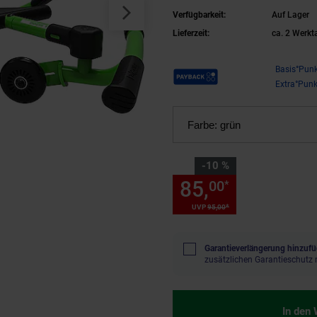
Bewegungsspi
Verfügbarkeit:
Auf Lager
Lieferzeit:
ca. 2 Werkt
Payback Punkte
Basis°Punk
Extra°Punk
Farbe:
grün
Sie Sparen 10 Prozent,
-10 %
85,
Sie Spare
00
*
*
UVP
95,
00
UVP : 95,
00
€
Garantieverlängerung hinzufü
zusätzlichen Garantieschutz 
In den