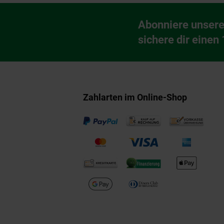
Fußzeile
Abonniere unsere
Newsletter Anmeldu
sichere dir einen
Zahlarten im Online-Shop