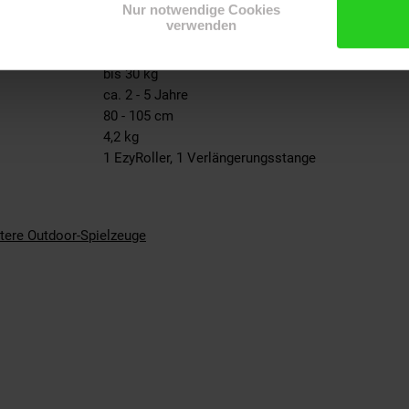
Nur notwendige Cookies
ängerungsstange:
48/58 cm
verwenden
24 cm
Nylonfelgen mit PU-Rollen
bis 30 kg
ca. 2 - 5 Jahre
80 - 105 cm
4,2 kg
1 EzyRoller, 1 Verlängerungsstange
tere Outdoor-Spielzeuge