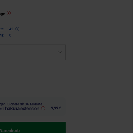
elzeug
age
te:
42
te:
0
n 10 Prozent, 85,
€ Sternchen F
00
gen.
Sichere dir 36 Monate
9,99 €
mit
 Warenkorb