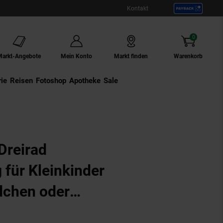
Kontakt
0
Artikel
Markt-Angebote
Mein Konto
Markt finden
Warenkorb
ie
Externer Link:
Reisen
Externer Link:
Fotoshop
Externer Link:
Apotheke
Sale
oder Jungen Trike Dreiradscooter Bewegungsspielzeug
Dreirad
 für Kleinkinder
dchen oder
reiradscooter
ngen