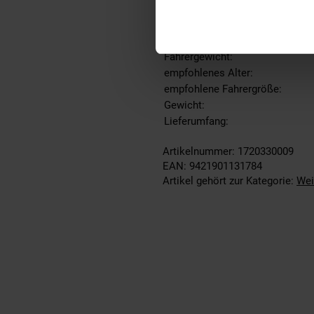
Min./max. Rollerlänge mit Verl
Sitzbreite:
Räder:
Fahrergewicht:
empfohlenes Alter:
empfohlene Fahrergröße:
Gewicht:
Lieferumfang:
Artikelnummer: 1720330009
EAN: 9421901131784
Artikel gehört zur Kategorie:
Wei