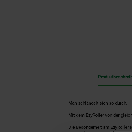
Produktbeschrei
Man schlängelt sich so durch...
Mit dem EzyRoller von der gleic
Die Besonderheit am EzyRoller 