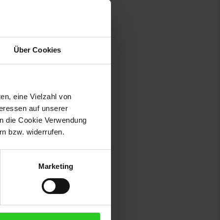
weglichkeit des gesamten
cklichkeit gefördert werden.
Über Cookies
fenden Scooter-Rollen aus PU
drigen Schwerpunkt ist ein
 ist, kann der EzyRoller mit
en, eine Vielzahl von
Kinderfahrzeugs ist für ein
teressen auf unserer
 in die Cookie Verwendung
n bzw. widerrufen.
Marketing