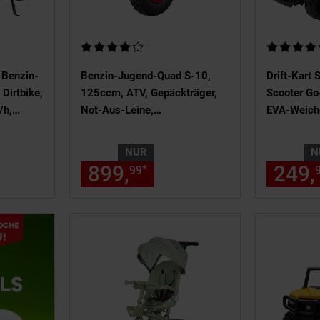
on 5 Sternen
Kundenbewertung: 4 von 5 Sternen
Kundenbewe
 Benzin-
Benzin-Jugend-Quad S-10,
Drift-Kart 
Dirtbike,
125ccm, ATV, Gepäckträger,
Scooter Go
/h,
Not-Aus-Leine,
EVA-Weich
bremsen (Schwarz)
Halbautomatik,
Bremsauto
Scheibenbremse
NUR
N
(Metallic/Rot)
 299,
€ Sternchen Fußnote, Detai
899,
nur 899,
€ Stern
249,
*
99
99
99