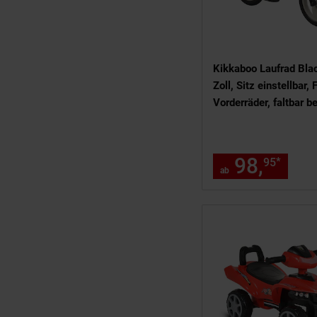
Kikkaboo Laufrad Bla
Zoll, Sitz einstellbar,
Vorderräder, faltbar b
98,
ab 
*
95
ab