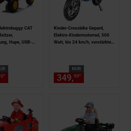
Elektrobuggy CAT
Kinder-Crossbike Gepard,
sitzer,
Elektro-Kindermotorrad, 500
ung, Hupe, USB-
Watt, bis 24 km/h, verstärkte
gelb
Gabel, ab 8 J. (Blau)
UR
NUR
chen Fußnote, Details am Seitene
nur 381,
€ Sternchen Fußnote, 
349,
nur 349,
€ 
*
*
95
95
99
99