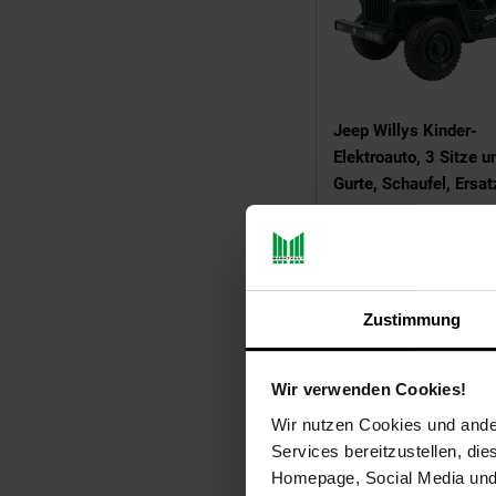
Jeep Willys Kinder-
Elektroauto, 3 Sitze u
Gurte, Schaufel, Ersat
Federung, Allrad 4x4,
NUR
499,
nur
*
99
Zustimmung
Wir verwenden Cookies!
Wir nutzen Cookies und ander
Services bereitzustellen, di
Homepage, Social Media und P