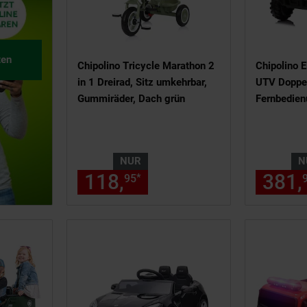
ten
Chipolino Tricycle Marathon 2
Chipolino 
in 1 Dreirad, Sitz umkehrbar,
UTV Doppel
Gummiräder, Dach grün
Fernbedien
Anschluss 
NUR
N
118,
nur 118,
€ Stern
381,
*
95
95