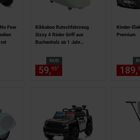
 No Fear
Kikkaboo Rutschfahrzeug
Kinder-Ele
odien
Sizzy 4 Räder Griff aus
Premium
 rot
Buchenholz ab 1 Jahr
Kunststoff grün
NUR
N
8,
€ Sternchen Fußnote, Details
59,
nur 59,
€ Sternche
189,
*
95
95
95