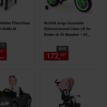
eittier Pferd Kiara
INJUSA Avigo Scrambler
n Größe M
Elektromotorrad Cross CR für
Kinder ab 36 Monaten – 6V
Elektro-Motorrad mit Gashebel
 28 Prozent,
8 %
am Lenker & Stützrädern - 5
NUR
Aktueller Preis: 257,
€ Sternch
*
45
45
km/h
s am Seitenende
chen Fußnote, Details am Seiten
172,
nur 172,
€ 
*
00
00
9,
99
UVP : 359,
99
€