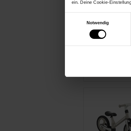
ein. Deine Cookie-Einstellun
Einwilligungsauswahl
Notwendig
Kinder-Elektroauto M
Benz CLS 350 Coupé,
lizenziert, 2 x 20 Wat
Motoren, LED-Scheinw
(Pink)
NUR
149,
nur
*
99