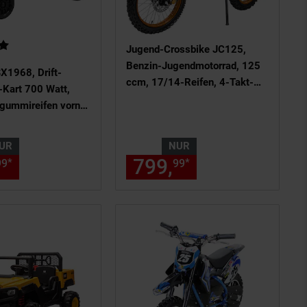
rtung: 5 von 5 Sternen
Jugend-Crossbike JC125,
Benzin-Jugendmotorrad, 125
SX1968, Drift-
ccm, 17/14-Reifen, 4-Takt-
-Kart 700 Watt,
Motor, 80 km/h, ab 14 J.
gummireifen vorne,
(Orange)
matik (Weiß)
UR
NUR
ls am Seitenende
chen Fußnote, Details am Seitene
nur 249,
€ Sternchen Fußnote, 
799,
nur 799,
€ 
*
*
99
99
99
99