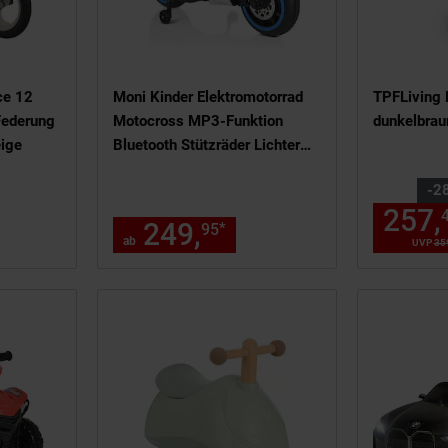
ce 12
Moni Kinder Elektromotorrad
TPFLiving R
 Federung
Motocross MP3-Funktion
dunkelbrau
eige
Bluetooth Stützräder Lichter
weiß
Sie Sparen
-2
257,
98,
€ Sternchen Fußnote, Detail
249,
ab 249,
€ Stern
*
95
95
95
ab
UVP
35