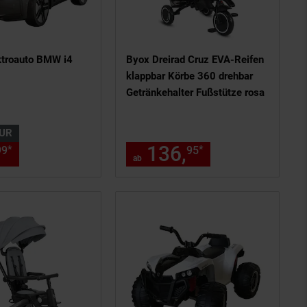
ktroauto BMW i4
Byox Dreirad Cruz EVA-Reifen
klappbar Körbe 360 drehbar
Getränkehalter Fußstütze rosa
UR
 am Seitenende
n Fußnote, Details am Seitenend
nur 189,
€ Sternchen Fußnote, 
136,
ab 136,
€ 
*
*
99
99
95
95
ab