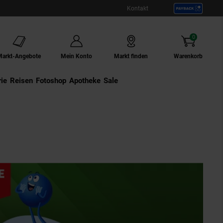
Kontakt
0
Artikel
Markt-Angebote
Mein Konto
Markt finden
Warenkorb
ie
Externer Link:
Reisen
Externer Link:
Fotoshop
Externer Link:
Apotheke
Sale