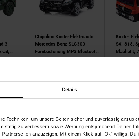
Chipolino Kinder Elektroauto
Kinder-Ele
nd 3
Mercedes Benz SLC300
SX1818, Spr
zrad,
Fernbedienung MP3 Bluetooth
Blaulicht, 
 LEDs
schwarz
Servolenku
NUR
N
 499,
€ Sternchen Fußnote, Detai
234,
nur 234,
€ Stern
299,
*
99
95
95
Details
e Techniken, um unsere Seiten sicher und zuverlässig anzubiet
ese stetig zu verbessern sowie Werbung entsprechend Deinen In
artnerseiten anzuzeigen. Mit einem Klick auf „Ok“ willigst Du