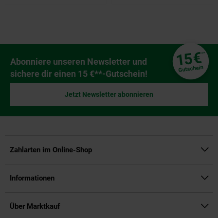
Fußzeile
€
15
**
Newsletter Anmeldung
Abonniere unseren Newsletter und
Gutschein
sichere dir einen 15 €**-Gutschein!
Jetzt Newsletter abonnieren
Zahlarten im Online-Shop
Informationen
Über Marktkauf