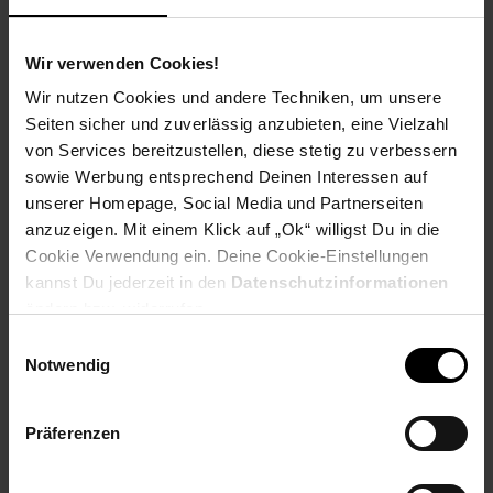
Doppelpaddel,
Sie Sparen 39 Prozent,
-39 %
Belastbarkeit 200 kg,
NUR
189,
Aktuelle
*
99
Wir verwenden Cookies!
189,
nur 189,
€ Sternchen Fu
inklusive Kajak-Sitz
*
90
90
UVP
314,
00
UVP : 314,
00
€
Wir nutzen Cookies und andere Techniken, um unsere
Seiten sicher und zuverlässig anzubieten, eine Vielzahl
Bestseller
Bestseller
#27
#28
Artikel
Artikel
von Services bereitzustellen, diese stetig zu verbessern
Position
Position
sowie Werbung entsprechend Deinen Interessen auf
27
28
unserer Homepage, Social Media und Partnerseiten
anzuzeigen. Mit einem Klick auf „Ok“ willigst Du in die
Cookie Verwendung ein. Deine Cookie-Einstellungen
kannst Du jederzeit in den
Datenschutzinformationen
ändern bzw. widerrufen.
Einwilligungsauswahl
Kundenbewertung: 4,36 von 5 Sternen
Kundenbewertung: 4,61 von 5 
Notwendig
KESSER® 3tlg.
KESSER® Reisekoffer
Hartschalenkofferset
Hartschalen-Koffer Inkl.
Präferenzen
Hartschalenkoffer
Kofferwaage +
Reisekoffer Set
Gepäckanhänger Trolley