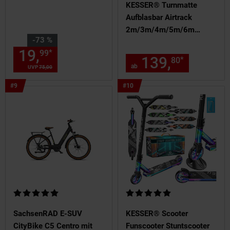
KESSER® Turnmatte
Aufblasbar Airtrack
2m/3m/4m/5m/6m
Sie Sparen 73 Prozent,
-73 %
Fitness-Matte
19,
Aktueller Preis: 19,
€ St
*
99
99
Gymnastikmatte | inkl.
139,
ab 139
*
80
Tragetasche & elektr.
ab
UVP
75,
00
UVP : 75,
00
€
Luftpumpe | Yogamatte,
Bestseller
Bestseller
#9
#10
Tumbling Matten,
Artikel
Artikel
Position
Position
Trainingsmatte, Turn- &
9
10
Fitness
Kundenbewertung: 5 von 5 Sternen
Kundenbewertung: 5 von 5 Ste
SachsenRAD E-SUV
KESSER® Scooter
CityBike C5 Centro mit
Funscooter Stuntscooter