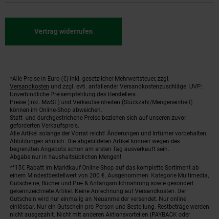
Vertrag widerrufen
*Alle Preise in Euro (€) inkl. gesetzlicher Mehrwertsteuer, zzgl.
Fußnoten
Versandkosten
und zzgl. evtl. anfallender Versandkostenzuschläge. UVP:
Unverbindliche Preisempfehlung des Herstellers.
Preise (inkl. MwSt.) und Verkaufseinheiten (Stückzahl/Mengeneinheit)
können im Online-Shop abweichen.
Statt- und durchgestrichene Preise beziehen sich auf unseren zuvor
geforderten Verkaufspreis.
Alle Artikel solange der Vorrat reicht! Änderungen und Irrtümer vorbehalten.
Abbildungen ähnlich. Die abgebildeten Artikel können wegen des
begrenzten Angebots schon am ersten Tag ausverkauft sein.
Abgabe nur in haushaltsüblichen Mengen!
**15€ Rabatt im Marktkauf Online-Shop auf das komplette Sortiment ab
einem Mindestbestellwert von 200 €. Ausgenommen: Kategorie Multimedia,
Gutscheine, Bücher und Pre- & Anfangsmilchnahrung sowie gesondert
gekennzeichnete Artikel. Keine Anrechnung auf Versandkosten. Der
Gutschein wird nur einmalig an Neuanmelder versendet. Nur online
einlösbar. Nur ein Gutschein pro Person und Bestellung. Restbeträge werden
nicht ausgezahlt. Nicht mit anderen Aktionsvorteilen (PAYBACK oder