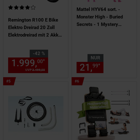
Kundenbewertung: 4 von 5 Sternen
Mattel HYV64 sort. -
Monster High - Buried
Remington R100 E Bike
Secrets - 1 Mystery
Elektro Dreirad 20 Zoll
Puppe und 5 Zubehörteile
Elektrodreirad mit 2 Akkus
(verschiedenen Modelle)
bis 120 km Pedelec City
mit tiefem Einstieg
Sie Sparen 42 Prozent,
-42 %
klappbar
NUR
1.999,
Aktueller Preis: 1999,
*
00
0
21,
nur 21,
€
*
99
99
UVP
3.499,
00
UVP : 3499,
00
€
Bestseller
Bestseller
#5
#6
Artikel
Artikel
Position
Position
5
6