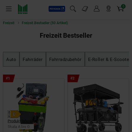
0
Payback
Markt-Angebote
Artikel
Menü
Suchfeld einblenden
Mein Konto
Markt finden
Warenkorb
Freizeit
Freizeit Bestseller (50 Artikel)
Freizeit Bestseller
Auto
Fahrräder
Fahrradzubehör
E-Roller & E-Scooter
Bestseller
Bestseller
#1
#2
Artikel
Artikel
Position
Position
1
2
Produktdatenblatt
Skala A bis G