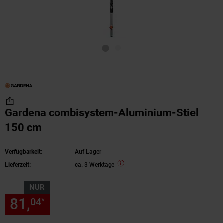
Gardena combisystem-Aluminium-Stiel
150 cm
Verfügbarkeit:
Auf Lager
Lieferzeit:
ca. 3 Werktage
NUR
81,
nur 81,
€ Sternchen Fußn
04
04
*