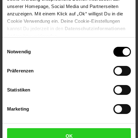
Payback Punkte
Basis°Punkte:
40
unserer Homepage, Social Media und Partnerseiten
Extra°Punkte:
0
anzuzeigen. Mit einem Klick auf „Ok“ willigst Du in die
Cookie Verwendung ein. Deine Cookie-Einstellungen
kannst Du jederzeit in den
Datenschutzinformationen
Produktbeschreibung
ändern bzw. widerrufen.
Einwilligungsauswahl
combisystem Aluminium-Stiel
Notwendig
zur individuellen Verlängerung von combisystem Geräten
patentiere Stielverbindung und unverlierbare
Feststellschraube
Präferenzen
aus hochwertigem Aluminium, mit hautsympathischer
Kunststoffummantelung
Länge 150 cm
Statistiken
Artikelnummer: 3107679000
EAN: 4078500371506
Marketing
Artikel gehört zur Kategorie:
Handwerkzeuge & Handgeräte
OK