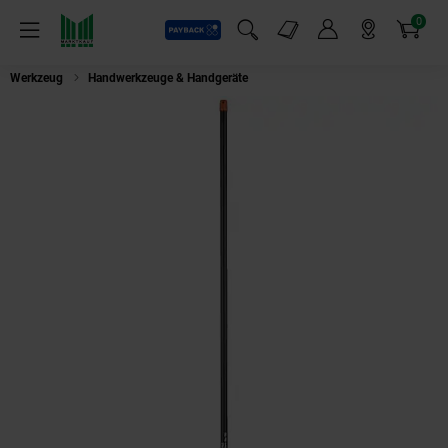
0
Payback
Markt-Angebote
Artikel
Menü
Suchfeld einblenden
Mein Konto
Markt finden
Warenkorb
Werkzeug
Handwerkzeuge & Handgeräte
Gardena combisystem-Aluminium