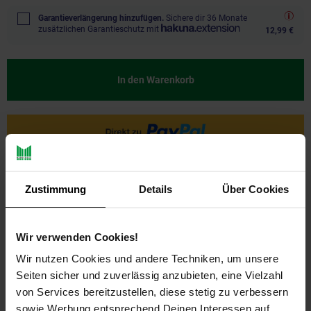
Garantieverlängerung hinzufügen.
Sichere dir 36 Monate
zusätzlichen Garantieschutz mit
12,99 €
In den Warenkorb
Zustimmung
Details
Über Cookies
Wir verwenden Cookies!
Wir nutzen Cookies und andere Techniken, um unsere
PAYBACK
Seiten sicher und zuverlässig anzubieten, eine Vielzahl
von Services bereitzustellen, diese stetig zu verbessern
sowie Werbung entsprechend Deinen Interessen auf