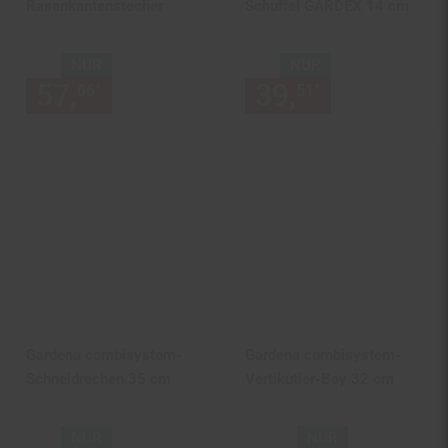
Rasenkantenstecher
Schuffel GARDEX 14 cm
NUR
NUR
57,
nur 57,
€ Sternchen Fußn
39,
nur 39,
€
*
*
66
66
51
51
Gardena combisystem-
Gardena combisystem-
Schneidrechen 35 cm
Vertikutier-Boy 32 cm
NUR
NUR