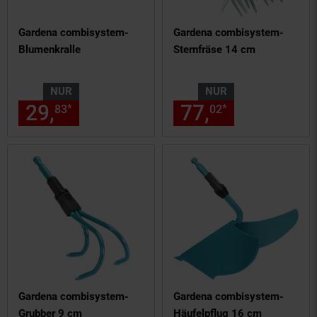
Gardena combisystem-
Gardena combisystem-
Blumenkralle
Sternfräse 14 cm
NUR
NUR
29,
nur 29,
€ Sternchen Fußn
77,
nur 77,
€
*
*
83
83
02
02
Gardena combisystem-
Gardena combisystem-
Grubber 9 cm
Häufelpflug 16 cm