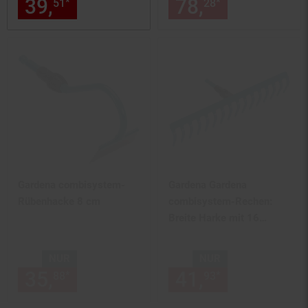
39,
nur 39,
€ Sternchen Fußn
78,
nur 78,
€
*
*
51
51
28
28
Gardena combisystem-
Gardena Gardena
Rübenhacke 8 cm
combisystem-Rechen:
Breite Harke mit 16
Zinken, ideales
NUR
NUR
35,
nur 35,
€ Sternchen Fußn
41,
nur 41,
€
*
*
88
88
93
93