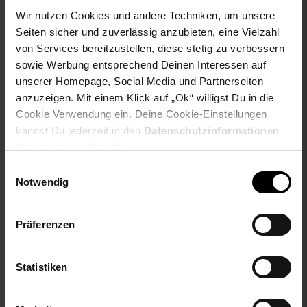
Wir nutzen Cookies und andere Techniken, um unsere
Seiten sicher und zuverlässig anzubieten, eine Vielzahl
Gardena Schlauchwagen
Gardena Ventilschacht V3
von Services bereitzustellen, diese stetig zu verbessern
AquaRoll M
für Ventil 9V oder 24V
sowie Werbung entsprechend Deinen Interessen auf
unserer Homepage, Social Media und Partnerseiten
anzuzeigen. Mit einem Klick auf „Ok“ willigst Du in die
NUR
NUR
Cookie Verwendung ein. Deine Cookie-Einstellungen
119,
nur 119,
€ Sternchen Fu
90,
nur 90,
€
*
*
73
73
33
33
kannst Du jederzeit in den
Datenschutzinformationen
ändern bzw. widerrufen.
Einwilligungsauswahl
Notwendig
Präferenzen
Statistiken
Gardena combisystem-
Gardena combisystem-