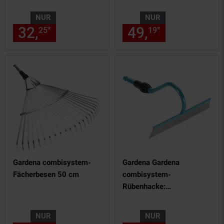
NUR
NUR
32,
nur 32,
€ Sternchen Fußn
49,
nur 49,
€
*
*
25
25
19
19
Gardena combisystem-
Gardena Gardena
Fächerbesen 50 cm
combisystem-
Rübenhacke:
Unkrautstecher zum Jäten
und Hacken,
NUR
NUR