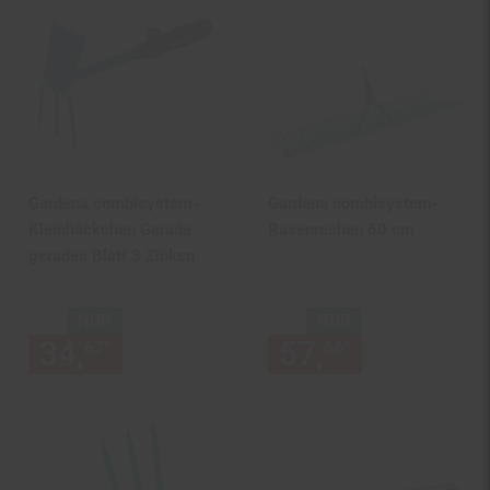
Gardena combisystem-
Gardena combisystem-
Kleinhäckchen Gerade
Rasenrechen 60 cm
gerades Blatt 3 Zinken
NUR
NUR
34,
nur 34,
€ Sternchen Fußn
57,
nur 57,
€
*
*
67
67
66
66