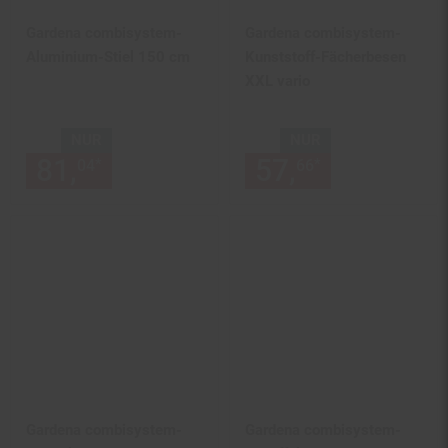
Gardena combisystem-
Gardena combisystem-
Aluminium-Stiel 150 cm
Kunststoff-Fächerbesen
XXL vario
NUR
NUR
81,
nur 81,
€ Sternchen Fußn
57,
nur 57,
€
*
*
04
04
66
66
Gardena combisystem-
Gardena combisystem-