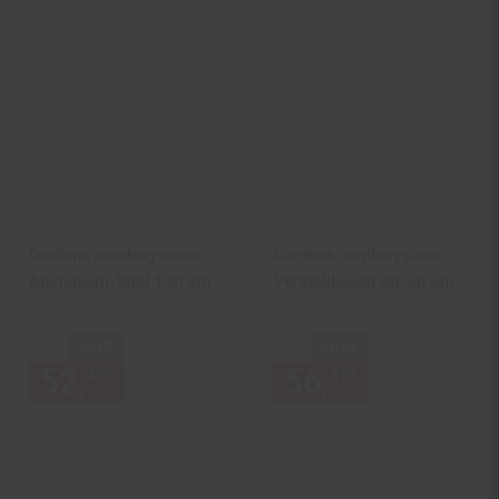
Gardena combisystem-
Gardena combisystem-
Aluminium-Stiel 130 cm
Verstellbesen 30-50 cm
NUR
NUR
52,
nur 52,
€ Sternchen Fußn
56,
nur 56,
€
*
*
40
40
45
45