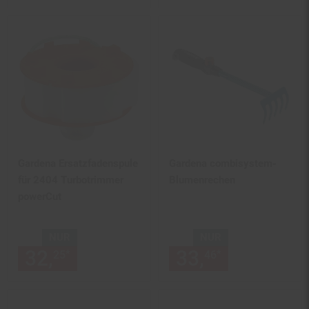
Gardena Ersatzfadenspule
Gardena combisystem-
für 2404 Turbotrimmer
Blumenrechen
powerCut
NUR
NUR
32,
nur 32,
€ Sternchen Fußn
33,
nur 33,
€
*
*
25
25
46
46