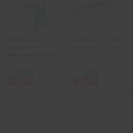
Gardena Gardena
Gardena Rebscherenfeder
combisystem-
für 607, 608, 617, 618
Gartenhacke: Hacke mit
geradem Blatt, 3 Zinken,
9
NUR
NUR
44,
nur 44,
€ Sternchen Fußn
16,
nur 16,
€
*
*
35
35
52
52