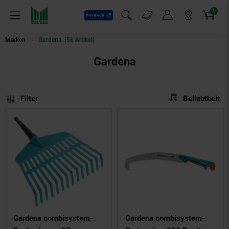
0
Payback
Markt-Angebote
Artikel
Menü
Suchfeld einblenden
Mein Konto
Markt finden
Warenkorb
Marken
Gardena
(56 Artikel)
Gardena
Sortierung
Sortierung:
Filter
Beliebtheit
Gardena combisystem-
Gardena combisystem-