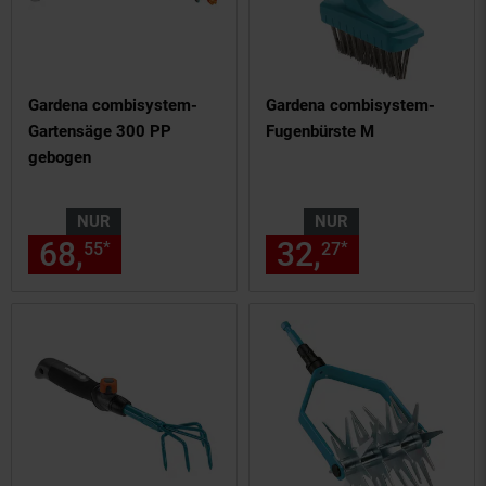
Gardena combisystem-
Gardena combisystem-
Gartensäge 300 PP
Fugenbürste M
gebogen
NUR
NUR
68,
nur 68,
€ Sternchen Fußn
32,
nur 32,
€
*
*
55
55
27
27