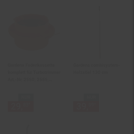
Gardena Fadenkassette
Gardena combisystem-
komplett für Turbotrimmer
Holzstiel 130 cm
Art.-Nr. 2550, 2555,
2542, 254
NUR
NUR
29,
nur 29,
€ Sternchen Fußn
39,
nur 39,
€
*
*
83
83
09
09