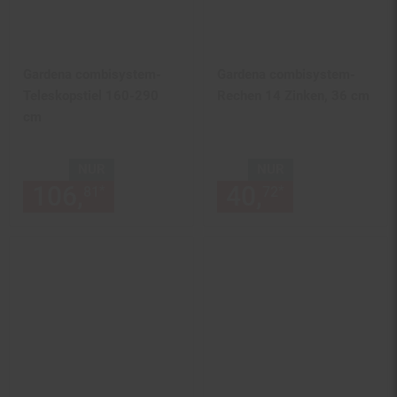
Gardena combisystem-
Gardena combisystem-
Teleskopstiel 160-290
Rechen 14 Zinken, 36 cm
cm
NUR
NUR
106,
nur 106,
€ Sternchen Fu
40,
nur 40,
€
*
*
81
81
72
72