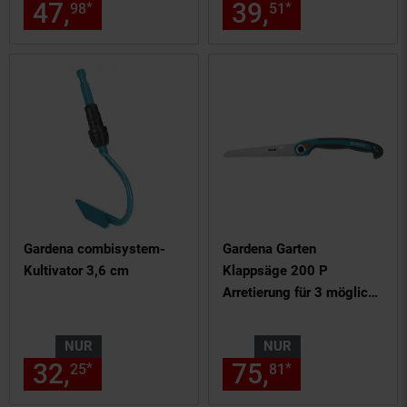
47,
nur 47,
€ Sternchen Fußn
39,
nur 39,
€
*
*
98
98
51
51
Gardena combisystem-
Gardena Garten
Kultivator 3,6 cm
Klappsäge 200 P
Arretierung für 3 mögliche
Einstellungen für vi
NUR
NUR
32,
nur 32,
€ Sternchen Fußn
75,
nur 75,
€
*
*
25
25
81
81