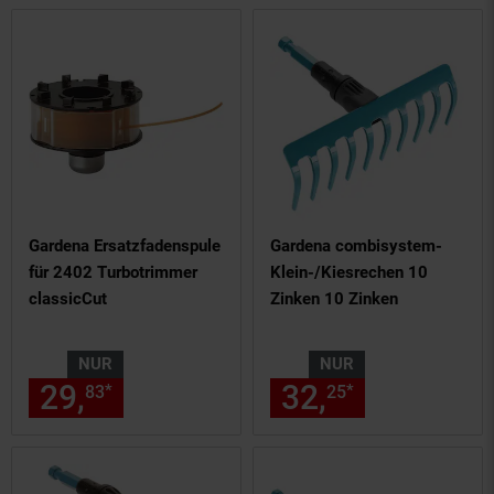
Gardena Ersatzfadenspule
Gardena combisystem-
für 2402 Turbotrimmer
Klein-/Kiesrechen 10
classicCut
Zinken 10 Zinken
NUR
NUR
29,
nur 29,
€ Sternchen Fußn
32,
nur 32,
€
*
*
83
83
25
25