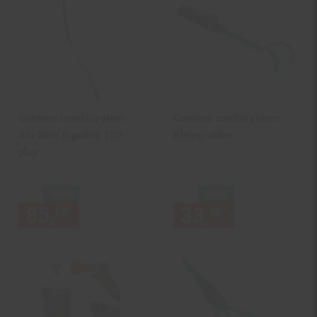
Gardena combisystem-
Gardena combisystem-
Alu-Stiel Ergoline 150
Kleingrubber
plus
NUR
NUR
85,
nur 85,
€ Sternchen Fußn
33,
nur 33,
€
*
*
88
88
46
46