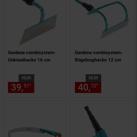
Gardena combisystem-
Gardena combisystem-
Unkrauthacke 16 cm
Bügelzughacke 12 cm
NUR
NUR
39,
nur 39,
€ Sternchen Fußn
40,
nur 40,
€
*
*
51
51
72
72