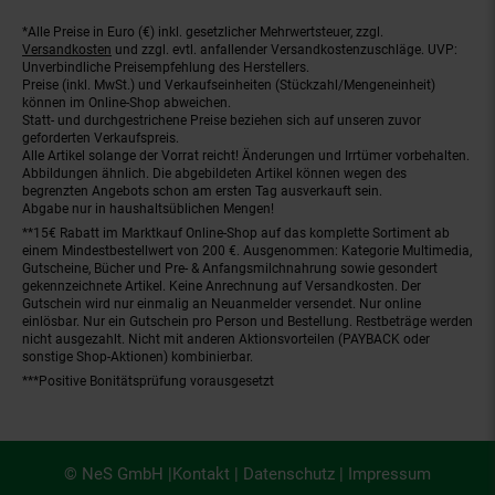
*Alle Preise in Euro (€) inkl. gesetzlicher Mehrwertsteuer, zzgl.
Fußnoten
Versandkosten
und zzgl. evtl. anfallender Versandkostenzuschläge. UVP:
Unverbindliche Preisempfehlung des Herstellers.
Preise (inkl. MwSt.) und Verkaufseinheiten (Stückzahl/Mengeneinheit)
können im Online-Shop abweichen.
Statt- und durchgestrichene Preise beziehen sich auf unseren zuvor
geforderten Verkaufspreis.
Alle Artikel solange der Vorrat reicht! Änderungen und Irrtümer vorbehalten.
Abbildungen ähnlich. Die abgebildeten Artikel können wegen des
begrenzten Angebots schon am ersten Tag ausverkauft sein.
Abgabe nur in haushaltsüblichen Mengen!
**15€ Rabatt im Marktkauf Online-Shop auf das komplette Sortiment ab
einem Mindestbestellwert von 200 €. Ausgenommen: Kategorie Multimedia,
Gutscheine, Bücher und Pre- & Anfangsmilchnahrung sowie gesondert
gekennzeichnete Artikel. Keine Anrechnung auf Versandkosten. Der
Gutschein wird nur einmalig an Neuanmelder versendet. Nur online
einlösbar. Nur ein Gutschein pro Person und Bestellung. Restbeträge werden
nicht ausgezahlt. Nicht mit anderen Aktionsvorteilen (PAYBACK oder
sonstige Shop-Aktionen) kombinierbar.
***Positive Bonitätsprüfung vorausgesetzt
© NeS GmbH |
Kontakt
|
Datenschutz
|
Impressum