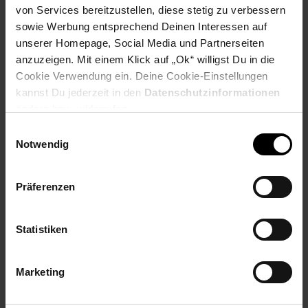
Payback Punkte
Basis°Punkte:
40
von Services bereitzustellen, diese stetig zu verbessern
Extra°Punkte:
0
sowie Werbung entsprechend Deinen Interessen auf
unserer Homepage, Social Media und Partnerseiten
anzuzeigen. Mit einem Klick auf „Ok“ willigst Du in die
Produktbeschreibung
Cookie Verwendung ein. Deine Cookie-Einstellungen
kannst Du jederzeit in den
Datenschutzinformationen
gebogenes Sägeblatt
ändern bzw. widerrufen.
impulsgehärtete Zugverzahnung mit 3-fach Schliff für
Einwilligungsauswahl
kraftsparendes Sägen und glatten, sauberen Schnitt
Notwendig
hartverchromte Oberfläche für hohen Schutz gegen
Korrosion und Verschleiß
mit Räumhaken
Präferenzen
abrutschsicher dank Griff mit Softkomponente und
zusätzlichen Stopp
mit Aufhängeöse und Schneidenschutz
Statistiken
empfohlen für cs-Teleskopstiele zum Arbeiten bis in ca. 5
m Höhe
Marketing
Artikelnummer: 3107720000
EAN: 4078500873901