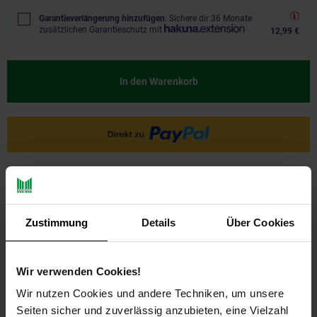
Garantieverlängerung hinzufügen.
Sichere dir 36 Monate
zusätzlichen Garantieschutz mit
12,99 €
In den Warenkorb
Zustimmung
Details
Über Cookies
Wir verwenden Cookies!
PAYBACK
Wir nutzen Cookies und andere Techniken, um unsere
Seiten sicher und zuverlässig anzubieten, eine Vielzahl