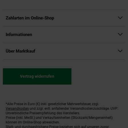
Zahlarten im Online-Shop
Informationen
Über Marktkauf
Vertrag widerrufen
*Alle Preise in Euro (€) inkl. gesetzlicher Mehrwertsteuer, zzgl.
Fußnoten
Versandkosten
und zzgl. evtl. anfallender Versandkostenzuschläge. UVP:
Unverbindliche Preisempfehlung des Herstellers.
Preise (inkl. MwSt.) und Verkaufseinheiten (Stückzahl/Mengeneinheit)
können im Online-Shop abweichen.
Statt- und durchgestrichene Preise beziehen sich auf unseren zuvor