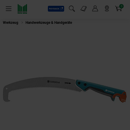
0
Payback
Markt-Angebote
Artikel
Menü
Suchfeld einblenden
Mein Konto
Markt finden
Warenkorb
Werkzeug
Handwerkzeuge & Handgeräte
Gardena combisystem-Gartensäg