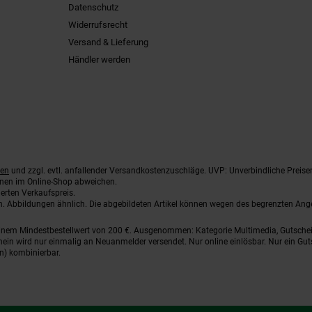
Datenschutz
Widerrufsrecht
Versand & Lieferung
Händler werden
ten
und zzgl. evtl. anfallender Versandkostenzuschläge. UVP: Unverbindliche Preise
nnen im Online-Shop abweichen.
erten Verkaufspreis.
ten. Abbildungen ähnlich. Die abgebildeten Artikel können wegen des begrenzten An
einem Mindestbestellwert von 200 €. Ausgenommen: Kategorie Multimedia, Gutsche
ein wird nur einmalig an Neuanmelder versendet. Nur online einlösbar. Nur ein Gut
n) kombinierbar.