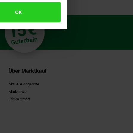
OK
€
15
**
Gutschein
Über Marktkauf
Aktuelle Angebote
Markenwelt
Edeka Smart