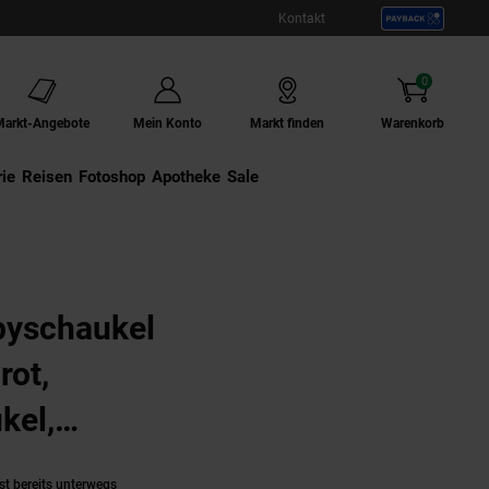
Kontakt
0
Artikel
Markt-Angebote
Mein Konto
Markt finden
Warenkorb
ie
Externer Link:
Reisen
Externer Link:
Fotoshop
Externer Link:
Apotheke
Sale
byschaukel
rot,
kel,
l
(Produkt aktuell ausverkauft)
st bereits unterwegs