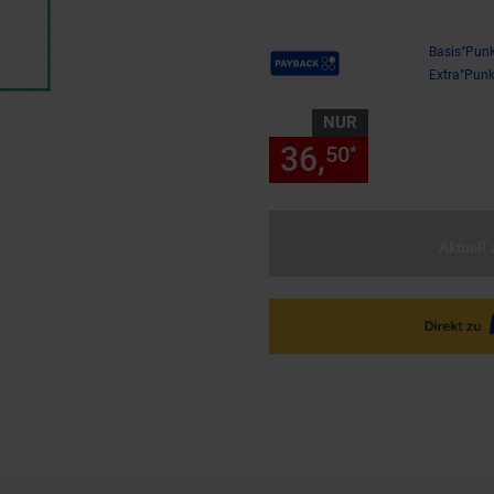
Payback Punkte
Basis°Punk
Extra°Punk
NUR
36,
nur 36,
50
50
*
Aktuell 