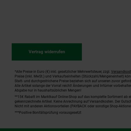
Vertrag widerrufen
*Alle Preise in Euro (€) inkl. gesetzlicher Mehrwertsteuer, zzgl.
Versandkos
Fußnoten
Preise (inkl. MwSt.) und Verkaufseinheiten (Stückzahl/Mengeneinheit) kö
Statt- und durchgestrichene Preise beziehen sich auf unseren zuvor geford
Alle Artikel solange der Vorrat reicht! Änderungen und Irrtümer vorbehal
Abgabe nur in haushaltsüblichen Mengen!
**15€ Rabatt im Marktkauf Online-Shop auf das komplette Sortiment ab 
gekennzeichnete Artikel. Keine Anrechnung auf Versandkosten. Der Gutsch
Nicht mit anderen Aktionsvorteilen (PAYBACK oder sonstige Shop-Aktione
***Positive Bonitätsprüfung vorausgesetzt