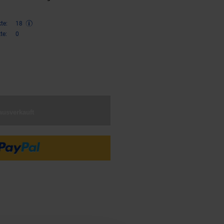
te:
18
te:
0
€ Sternchen Fußnote, Details am
ausverkauft