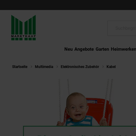
Schließen
Suche:
Neu
Angebote
Garten
Heimwerke
Startseite
Multimedia
Elektronisches Zubehör
Kabel
Hörby B