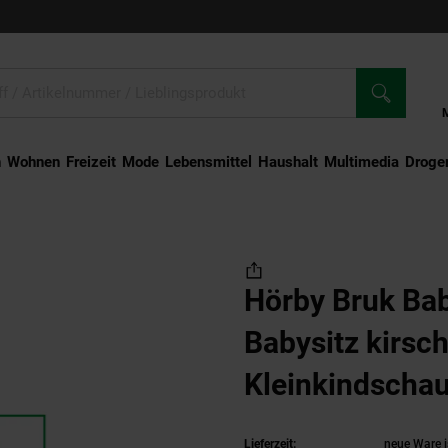
n
Wohnen
Freizeit
Mode
Lebensmittel
Haushalt
Multimedia
Droger
ruk Babyschaukel Babysitz kirschrot, Kleinkindschaukel, Kinderschaukel
Hörby Bruk Ba
Babysitz kirsch
Kleinkindschau
Kinderschauke
Lieferzeit:
neue Ware i