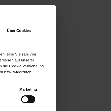
tionen
Über Cookies
icheres Spielen Kunststoffsitz
etallringen Technische Details
heit Achtung: nicht geeignet für
rumfang 1 x Hörby Bruk
t. Um dies zu erreichen, streben
en, eine Vielzahl von
zuentwickeln - mit dem Ziel,
teressen auf unserer
 unter 36 Monaten geeignet.“
 in die Cookie Verwendung
n bzw. widerrufen.
Marketing