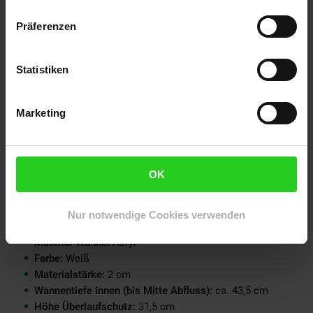
Inklusive Überlaufschutz, Siphon und Verschluss
Präferenzen
Ergonomische Formgebung
Stilvolle Füße
Pflegeleichte Oberfläche für ein strahlendes Weiß
Statistiken
Schnelle und einfache Installation
Bitte miss nach, ob die Wanne in den vorgesehenen Raum
passt
Marketing
Ideal wäre ein gefliester Untergrund, aber er ist nicht
zwingend notwendig, sondern eine Empfehlung
Du benötigst einen Wasserablauf und
Warm-/Kaltwasseranschluss
OK
Technische Daten
Nur notwendige Cookies verwenden
Maße (B x T x H):
ca. 176 x 74 x 79 cm
Material Wanne:
Acryl
Farbe:
Weiß
Materialstärke:
2 cm
Wannentiefe innen (bis Mitte Abfluss):
ca. 43,5 cm
Höhe Überlaufschutz:
31,5 cm