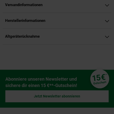
Versandinformationen
Herstellerinformationen
Altgeräterücknahme
Fußzeile
€
15
**
Newsletter Anmeldung
Abonniere unseren Newsletter und
Gutschein
sichere dir einen 15 €**-Gutschein!
Jetzt Newsletter abonnieren