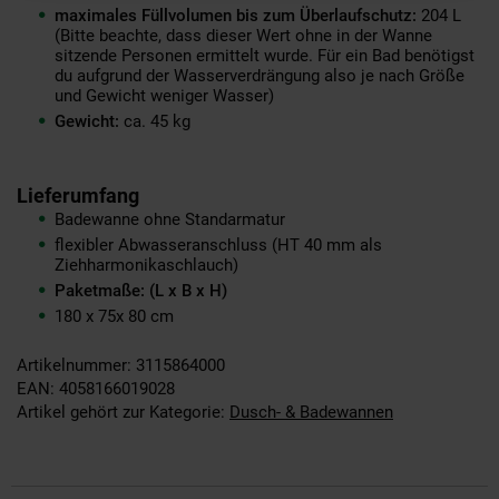
maximales Füllvolumen bis zum Überlaufschutz:
204 L
(Bitte beachte, dass dieser Wert ohne in der Wanne
sitzende Personen ermittelt wurde. Für ein Bad benötigst
du aufgrund der Wasserverdrängung also je nach Größe
und Gewicht weniger Wasser)
Gewicht:
ca. 45 kg
Lieferumfang
Badewanne ohne Standarmatur
flexibler Abwasseranschluss (HT 40 mm als
Ziehharmonikaschlauch)
Paketmaße: (L x B x H)
180 x 75x 80 cm
Artikelnummer: 3115864000
EAN: 4058166019028
Artikel gehört zur Kategorie:
Dusch- & Badewannen