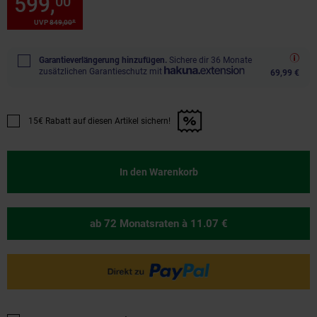
599,
Sie Sparen 29 Prozent, 5
00
*
*
UVP
849,
00
UVP : 849,
00
€
Garantieverlängerung hinzufügen.
Sichere dir 36 Monate
zusätzlichen Garantieschutz mit
69,99 €
15€ Rabatt auf diesen Artikel sichern!
Promotion "15€ Rabatt auf diesen Artikel sichern!" anwenden
In den Warenkorb
ab 72 Monatsraten
à 11.07 €