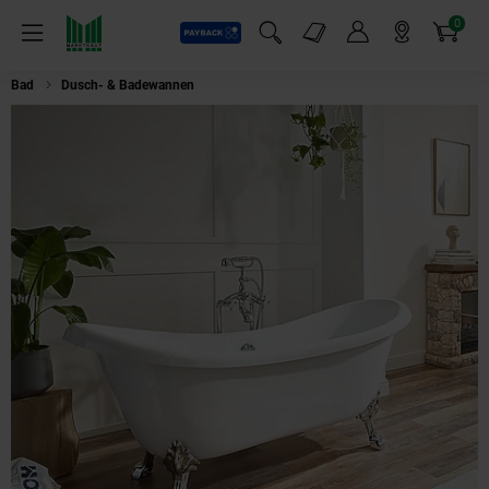
0
Payback
Markt-Angebote
Artikel
Menü
Suchfeld einblenden
Mein Konto
Markt finden
Warenkorb
Bad
Dusch- & Badewannen
HOME DELUXE Freistehende Badewanne FAM