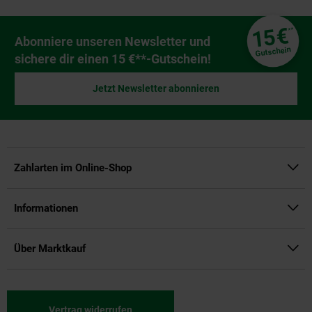
Fußzeile
€
15
**
Newsletter Anmeldung
Abonniere unseren Newsletter und
Gutschein
sichere dir einen 15 €**-Gutschein!
Jetzt Newsletter abonnieren
Zahlarten im Online-Shop
Informationen
Über Marktkauf
Vertrag widerrufen