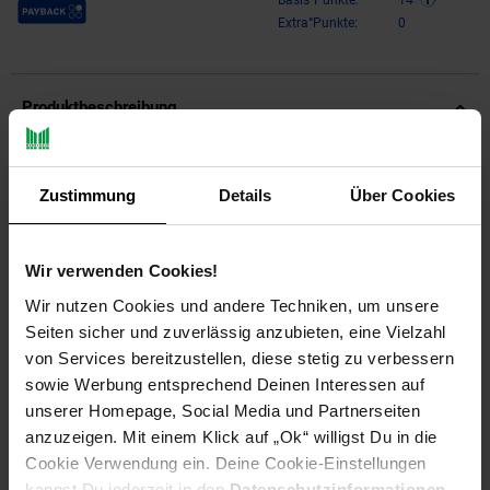
Payback Punkte
Basis°Punkte:
14
Extra°Punkte:
0
Produktbeschreibung
HP 303 Schwarz Original Druckerpatrone – Hochwertiger
Druck in SchwarzErleben Sie beeindruckende Druckqualität
Zustimmung
Details
Über Cookies
mit der HP 303 Schwarz Original Druckerpatrone. Speziell
entwickelt für anspruchsvolle Nutzer, die Wert auf klare,
scharfe Dokumente und lebendige Ausdrucke legen. Ob zu
Wir verwenden Cookies!
Hause, im Büro oder für kreative Projekte – diese
Wir nutzen Cookies und andere Techniken, um unsere
Tintenpatrone sorgt für professionelle Ergebnisse, die
überzeugen.Herausragende Druckleistung und
Seiten sicher und zuverlässig anzubieten, eine Vielzahl
ZuverlässigkeitMit der HP 303 Schwarz Original
von Services bereitzustellen, diese stetig zu verbessern
Druckerpatrone drucken Sie bis zu 200 Seiten in erstklassiger
sowie Werbung entsprechend Deinen Interessen auf
Qualität. Die Tinte auf Pigmentbasis garantiert langlebige,
unserer Homepage, Social Media und Partnerseiten
wasser- und lichtbeständige Ausdrucke, die Ihre Dokumente
anzuzeigen. Mit einem Klick auf „Ok“ willigst Du in die
und Fotos dauerhaft lebendig erscheinen lassen. Die
Cookie Verwendung ein. Deine Cookie-Einstellungen
Standardkapazität der Patrone sorgt für eine zuverlässige
kannst Du jederzeit in den
Datenschutzinformationen