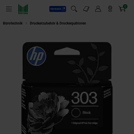
0
Payback
Markt-Angebote
Artikel
Menü
Suchfeld einblenden
Mein Konto
Markt finden
Warenkorb
Bürotechnik
Druckerzubehör & Druckerpatronen
HP 303 Schwarz Original