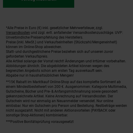
*Alle Preise in Euro (€) inkl. gesetzlicher Mehrwertsteuer, zzgl.
Fußnoten
Versandkosten
und zzgl. evtl. anfallender Versandkostenzuschläge. UVP:
Unverbindliche Preisempfehlung des Herstellers.
Preise (inkl. MwSt.) und Verkaufseinheiten (Stückzahl/Mengeneinheit)
können im Online-Shop abweichen.
Statt- und durchgestrichene Preise beziehen sich auf unseren zuvor
geforderten Verkaufspreis.
Alle Artikel solange der Vorrat reicht! Änderungen und Irrtümer vorbehalten.
Abbildungen ähnlich. Die abgebildeten Artikel können wegen des
begrenzten Angebots schon am ersten Tag ausverkauft sein.
Abgabe nur in haushaltsüblichen Mengen!
**15€ Rabatt im Marktkauf Online-Shop auf das komplette Sortiment ab
einem Mindestbestellwert von 200 €. Ausgenommen: Kategorie Multimedia,
Gutscheine, Bücher und Pre- & Anfangsmilchnahrung sowie gesondert
gekennzeichnete Artikel. Keine Anrechnung auf Versandkosten. Der
Gutschein wird nur einmalig an Neuanmelder versendet. Nur online
einlösbar. Nur ein Gutschein pro Person und Bestellung. Restbeträge werden
nicht ausgezahlt. Nicht mit anderen Aktionsvorteilen (PAYBACK oder
sonstige Shop-Aktionen) kombinierbar.
***Positive Bonitätsprüfung vorausgesetzt