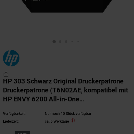
HP 303 Schwarz Original Druckerpatrone
Druckerpatrone (T6N02AE, kompatibel mit
HP ENVY 6200 All-in-One
Fotodruckerserie, HP ENVY 7100 All-in-
Verfügbarkeit:
Nur noch 10 Stück verfügbar
One Fotodruckerserie, HP ENVY 7800 All-
Lieferzeit:
ca. 5 Werktage
in-One Fotodruckerserie, HP Tango 100, HP