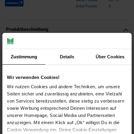
Payback Punkte
Basis°Punkte:
23
Extra°Punkte:
0
Produktbeschreibung
HP 308 2er-Pack Schwarz/Cyan/Magenta/Gelb Original
Druckerpatronen-KombipackungEntdecken Sie die
Zustimmung
Details
Über Cookies
zuverlässige Lösung für Ihre Druckbedürfnisse mit dem HP
308 2er-Pack Original Druckerpatronen. Dieses hochwertige
Set bietet Ihnen eine perfekte Kombination aus Farben und
Wir verwenden Cookies!
Leistung, um Ihre Dokumente und Fotos in lebendigen Farben
und gestochen scharfer Qualität zu drucken. Ideal für den
Wir nutzen Cookies und andere Techniken, um unsere
Einsatz zu Hause oder in kleinen Büros, sorgt diese Patronen-
Seiten sicher und zuverlässig anzubieten, eine Vielzahl
Kombipackung für konsistente Ergebnisse, auf die Sie sich
von Services bereitzustellen, diese stetig zu verbessern
verlassen können.Hochwertige Druckqualität und EffizienzMit
sowie Werbung entsprechend Deinen Interessen auf
den original HP Druckerpatronen erzielen Sie beeindruckende
Druckergebnisse. Die schwarzen Patronen verwenden Tinte
unserer Homepage, Social Media und Partnerseiten
auf Pigmentbasis, was für langlebige, wasserfeste und
anzuzeigen. Mit einem Klick auf „Ok“ willigst Du in die
schmutzresistente Ausdrucke sorgt. Die Farbtinten basieren
Cookie Verwendung ein. Deine Cookie-Einstellungen