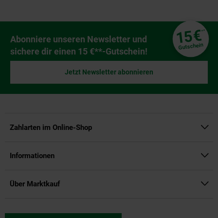
Fußzeile
€
15
**
Newsletter Anmeldung
Abonniere unseren Newsletter und
Gutschein
sichere dir einen 15 €**-Gutschein!
Jetzt Newsletter abonnieren
Zahlarten im Online-Shop
Informationen
Über Marktkauf