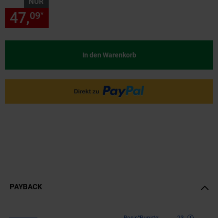
NUR
47,
nur 47,
€ Sternchen Fußn
09
09
*
In den Warenkorb
PAYBACK