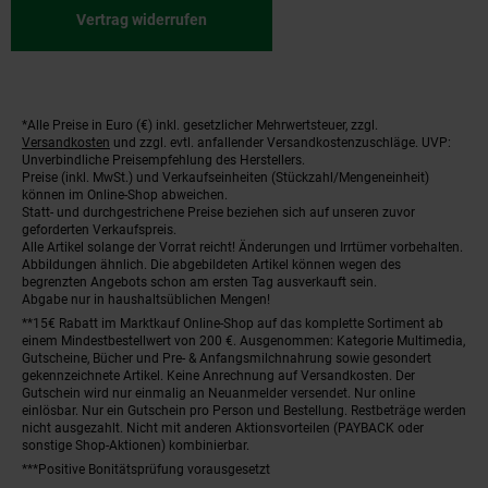
Vertrag widerrufen
*Alle Preise in Euro (€) inkl. gesetzlicher Mehrwertsteuer, zzgl.
Fußnoten
Versandkosten
und zzgl. evtl. anfallender Versandkostenzuschläge. UVP:
Unverbindliche Preisempfehlung des Herstellers.
Preise (inkl. MwSt.) und Verkaufseinheiten (Stückzahl/Mengeneinheit)
können im Online-Shop abweichen.
Statt- und durchgestrichene Preise beziehen sich auf unseren zuvor
geforderten Verkaufspreis.
Alle Artikel solange der Vorrat reicht! Änderungen und Irrtümer vorbehalten.
Abbildungen ähnlich. Die abgebildeten Artikel können wegen des
begrenzten Angebots schon am ersten Tag ausverkauft sein.
Abgabe nur in haushaltsüblichen Mengen!
**15€ Rabatt im Marktkauf Online-Shop auf das komplette Sortiment ab
einem Mindestbestellwert von 200 €. Ausgenommen: Kategorie Multimedia,
Gutscheine, Bücher und Pre- & Anfangsmilchnahrung sowie gesondert
gekennzeichnete Artikel. Keine Anrechnung auf Versandkosten. Der
Gutschein wird nur einmalig an Neuanmelder versendet. Nur online
einlösbar. Nur ein Gutschein pro Person und Bestellung. Restbeträge werden
nicht ausgezahlt. Nicht mit anderen Aktionsvorteilen (PAYBACK oder
sonstige Shop-Aktionen) kombinierbar.
***Positive Bonitätsprüfung vorausgesetzt