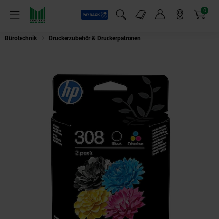
0
Payback
Markt-Angebote
Artikel
Menü
Suchfeld einblenden
Mein Konto
Markt finden
Warenkorb
Bürotechnik
Druckerzubehör & Druckerpatronen
HP 308 2er-Pack Schwar