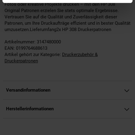
Fotos oder kreative Projekte drucken – mit den HP 308
Original Patronen erzielen Sie stets optimale Ergebnisse.
Vertrauen Sie auf die Qualität und Zuverlässigkeit dieser
Patronen, um Ihre Druckaufträge effizient und in bester Qualität
umzusetzen.Lieferumfang2x HP 308 Druckerpatronen
Artikelnummer: 3147480000
EAN: 0199764688613
Artikel gehört zur Kategorie:
Druckerzubehör &
Druckerpatronen
Versandinformationen
Herstellerinformationen