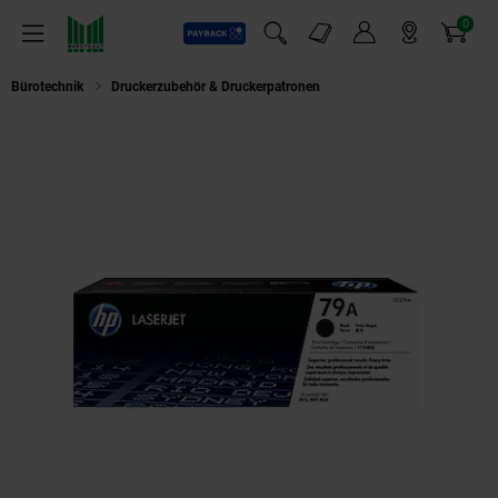
0
Payback
Markt-Angebote
Artikel
Menü
Suchfeld einblenden
Mein Konto
Markt finden
Warenkorb
Bürotechnik
Druckerzubehör & Druckerpatronen
HP 79A CF279A schwarz