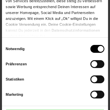
von Services bereitzustellen, diese stetig zu verbessern
PAYBACK
sowie Werbung entsprechend Deinen Interessen auf
unserer Homepage, Social Media und Partnerseiten
anzuzeigen. Mit einem Klick auf „Ok“ willigst Du in die
Payback Punkte
Basis°Punkte:
45
Cookie Verwendung ein. Deine Cookie-Einstellungen
Extra°Punkte:
0
kannst Du jederzeit in den
Datenschutzinformationen
ändern bzw. widerrufen.
Einwilligungsauswahl
Produktbeschreibung
Notwendig
Original HP Tonerkartuschen, erstklassige Druckqualität, hohe
Präferenzen
Zuverlässigkeit und einfache Handhabung.
Artikelnummer: 3093512000
Statistiken
EAN: 0889894680617
Artikel gehört zur Kategorie:
Druckerzubehör &
Druckerpatronen
Marketing