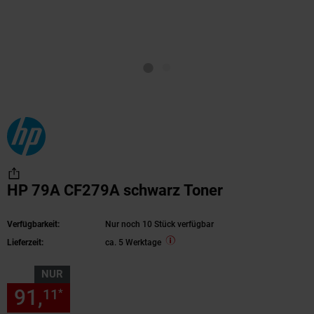
HP 79A CF279A schwarz Toner
Verfügbarkeit:
Nur noch 10 Stück verfügbar
Lieferzeit:
ca. 5 Werktage
NUR
91,
nur 91,
€ Sternchen Fußn
11
11
*