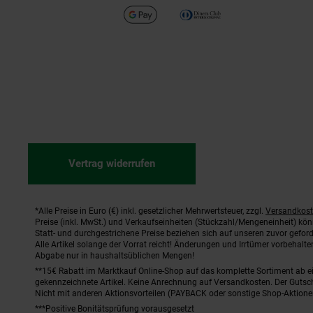
Vertrag widerrufen
*Alle Preise in Euro (€) inkl. gesetzlicher Mehrwertsteuer, zzgl.
Versandkos
Fußnoten
Preise (inkl. MwSt.) und Verkaufseinheiten (Stückzahl/Mengeneinheit) kö
Statt- und durchgestrichene Preise beziehen sich auf unseren zuvor geford
Alle Artikel solange der Vorrat reicht! Änderungen und Irrtümer vorbehal
Abgabe nur in haushaltsüblichen Mengen!
**15€ Rabatt im Marktkauf Online-Shop auf das komplette Sortiment ab 
gekennzeichnete Artikel. Keine Anrechnung auf Versandkosten. Der Gutsch
Nicht mit anderen Aktionsvorteilen (PAYBACK oder sonstige Shop-Aktione
***Positive Bonitätsprüfung vorausgesetzt