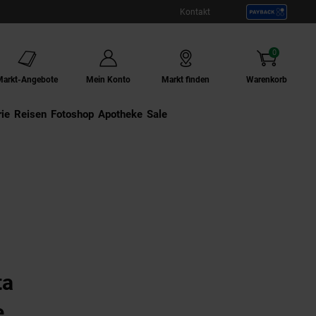
Kontakt
0
Artikel
Markt-Angebote
Mein Konto
Markt finden
Warenkorb
ie
Externer Link:
Reisen
Externer Link:
Fotoshop
Externer Link:
Apotheke
Sale
ta
e