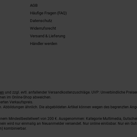
AGB
Häufige Fragen (FAQ)
Datenschutz
Widerrufsrecht
Versand & Lieferung
Händler werden
ten
und zzgl. evtl. anfallender Versandkostenzuschläge. UVP: Unverbindliche Preise
nnen im Online-Shop abweichen.
erten Verkaufspreis.
ten. Abbildungen ähnlich. Die abgebildeten Artikel können wegen des begrenzten An
einem Mindestbestellwert von 200 €. Ausgenommen: Kategorie Multimedia, Gutsche
ein wird nur einmalig an Neuanmelder versendet. Nur online einlösbar. Nur ein Gut
n) kombinierbar.