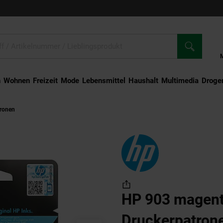
n
Wohnen
Freizeit
Mode
Lebensmittel
Haushalt
Multimedia
Droger
tronen
HP 903 magenta Druckerpatrone
HP 903 magen
Druckerpatron