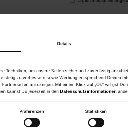
Ja, ich möchte ein Altger
Details
ng
Versandinformationen
Herstellerinformationen
e Techniken, um unsere Seiten sicher und zuverlässig anzubiet
ese stetig zu verbessern sowie Werbung entsprechend Deinen In
tklassige Druckqualität, hohe Zuverlässigkeit und einfache Handhab
artnerseiten anzuzeigen. Mit einem Klick auf „Ok“ willigst Du
gen kannst Du jederzeit in den
Datenschutzinformationen
änder
ckerzubehör & Druckerpatronen
Präferenzen
Statistiken