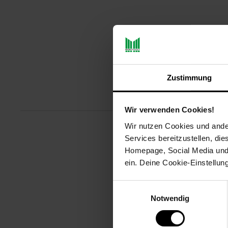
Zustimmung
Produktbeschreibu
Wir verwenden Cookies!
Wir nutzen Cookies und ander
Services bereitzustellen, di
Original HP Tintenpatronen, ers
Homepage, Social Media und P
Artikelnummer: 3093525000
ein. Deine Cookie-Einstellun
EAN: 0889894728814
Artikel gehört zur Kategorie:
Dru
Einwilligungsauswahl
Notwendig