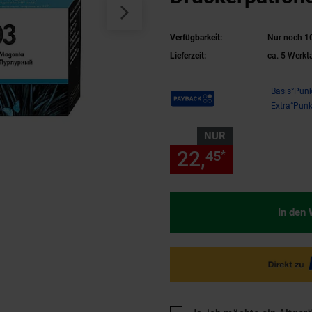
Verfügbarkeit:
Nur noch 10
Lieferzeit:
ca. 5 Werkt
Payback Punkte
Basis°Punk
Extra°Punk
NUR
22,
nur 22,
45
45
*
In den