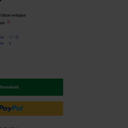
 Stück verfügbar
age
te:
11
te:
0
€ Sternchen Fußnote, Details am
 Warenkorb