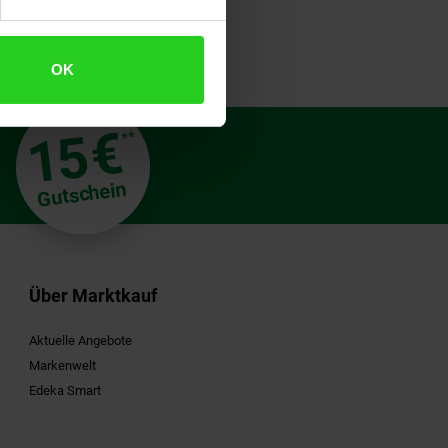
OK
€
15
**
Gutschein
Über Marktkauf
Aktuelle Angebote
Markenwelt
Edeka Smart