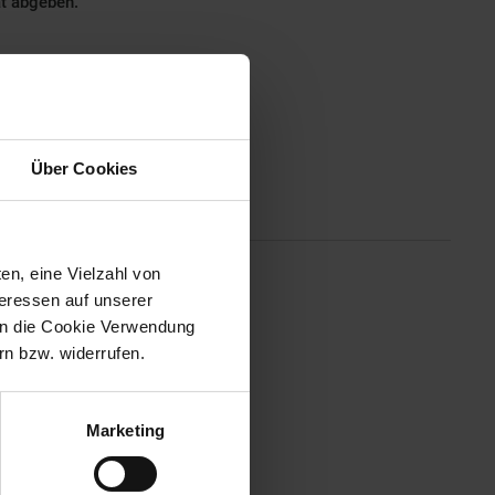
ät abgeben.
Über Cookies
Altgeräterücknahme
en, eine Vielzahl von
teressen auf unserer
ung.
 in die Cookie Verwendung
n bzw. widerrufen.
Marketing