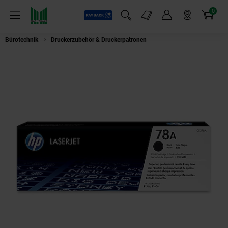
0
Payback
Markt-Angebote
Artikel
Menü
Suchfeld einblenden
Mein Konto
Markt finden
Warenkorb
Bürotechnik
Druckerzubehör & Druckerpatronen
HP CE278A 78A Toner S