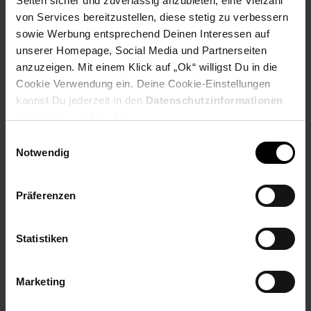
Seiten sicher und zuverlässig anzubieten, eine Vielzahl
PAYBACK
von Services bereitzustellen, diese stetig zu verbessern
sowie Werbung entsprechend Deinen Interessen auf
unserer Homepage, Social Media und Partnerseiten
Payback Punkte
Basis°Punkte:
64
anzuzeigen. Mit einem Klick auf „Ok“ willigst Du in die
Extra°Punkte:
0
Cookie Verwendung ein. Deine Cookie-Einstellungen
kannst Du jederzeit in den
Datenschutzinformationen
ändern bzw. widerrufen.
Produktbeschreibung
Einwilligungsauswahl
Notwendig
Die HP 78 LaserJet Druckkassetten ermöglichen äußerst
kostengünstiges Drucken im Tagesgeschäft. Mit HP LaserJet
Präferenzen
Druckkassetten drucken Sie spielend einfach Berichte, Briefe
und Rechnungen in professioneller Qualität.
Statistiken
Artikelnummer: 3093912000
EAN: 0884420588702
Artikel gehört zur Kategorie:
Druckerzubehör &
Marketing
Druckerpatronen