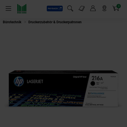
0
Payback
Markt-Angebote
Artikel
Menü
Suchfeld einblenden
Mein Konto
Markt finden
Warenkorb
Bürotechnik
Druckerzubehör & Druckerpatronen
HP W2410A/216A Toner