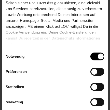
Seiten sicher und zuverlässig anzubieten, eine Vielzahl
PAYBACK
von Services bereitzustellen, diese stetig zu verbessern
sowie Werbung entsprechend Deinen Interessen auf
unserer Homepage, Social Media und Partnerseiten
Payback Punkte
Basis°Punkte:
38
anzuzeigen. Mit einem Klick auf „Ok“ willigst Du in die
Extra°Punkte:
0
Cookie Verwendung ein. Deine Cookie-Einstellungen
kannst Du jederzeit in den
Datenschutzinformationen
ändern bzw. widerrufen.
Produktbeschreibung
Einwilligungsauswahl
Notwendig
Drucken Sie alle Ihre Geschäftsdokumente schnell und
effizient, um der Leistung Ihres HP Color LaserJet Pro mit
Original HP Tonerkartuschen mit JetIntelligence in nichts
Präferenzen
nachzustehen. Vertrauen Sie auf HP Qualität und
Zuverlässigkeit für eindrucksvolle Druckergebnisse.
Statistiken
Artikelnummer: 3093907000
EAN: 0193905265251
Artikel gehört zur Kategorie:
Druckerzubehör &
Marketing
Druckerpatronen