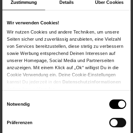
Zustimmung
Details
Über Cookies
Wir verwenden Cookies!
PAYBACK
Wir nutzen Cookies und andere Techniken, um unsere
Seiten sicher und zuverlässig anzubieten, eine Vielzahl
von Services bereitzustellen, diese stetig zu verbessern
Payback Punkte
Basis°Punkte:
50
sowie Werbung entsprechend Deinen Interessen auf
Extra°Punkte:
0
unserer Homepage, Social Media und Partnerseiten
anzuzeigen. Mit einem Klick auf „Ok“ willigst Du in die
Cookie Verwendung ein. Deine Cookie-Einstellungen
Produktbeschreibung
kannst Du jederzeit in den
Datenschutzinformationen
ändern bzw. widerrufen.
Das INJUSA Mercedes Benz Special Go Kart ist ein
Einwilligungsauswahl
sportliches Kinderfahrzeug für Kinder ab 2 Jahren und
Notwendig
verbindet Fahrspaß mit Bewegung im Alltag. Das lizenzierte
Mercedes Benz Design sorgt für einen realistischen Look und
macht das Fahren für dein Kind besonders spannend.
Präferenzen
Der ergonomisch geformte Sitz unterstützt eine angenehme