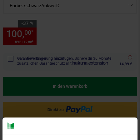
Farbe:
schwarz/rot/weiß
Sie Sparen 37 Prozent,
-37 %
100,
Sie Sparen 37 Prozent, 1
00
*
*
UVP
160,
00
UVP : 160,
00
€
Garantieverlängerung hinzufügen.
Sichere dir 36 Monate
zusätzlichen Garantieschutz mit
14,99 €
In den Warenkorb