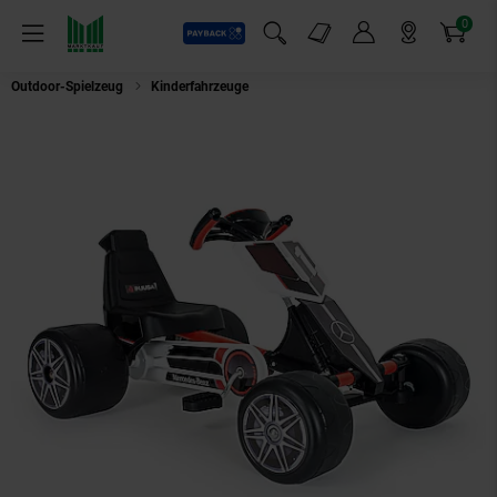
0
Payback
Markt-Angebote
Artikel
Menü
Suchfeld einblenden
Mein Konto
Markt finden
Warenkorb
Outdoor-Spielzeug
Kinderfahrzeuge
INJUSA Mercedes Benz Special Go Ka