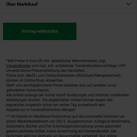
Über Marktkauf
Vertrag widerrufen
*Alle Preise in Euro (€) inkl. gesetzlicher Mehrwertsteuer, zzgl.
Fußnoten
Versandkosten
und zzgl. evtl. anfallender Versandkostenzuschläge. UVP:
Unverbindliche Preisempfehlung des Herstellers.
Preise (inkl. MwSt.) und Verkaufseinheiten (Stückzahl/Mengeneinheit)
können im Online-Shop abweichen.
Statt- und durchgestrichene Preise beziehen sich auf unseren zuvor
geforderten Verkaufspreis.
Alle Artikel solange der Vorrat reicht! Änderungen und Irrtümer vorbehalten.
Abbildungen ähnlich. Die abgebildeten Artikel können wegen des
begrenzten Angebots schon am ersten Tag ausverkauft sein.
Abgabe nur in haushaltsüblichen Mengen!
**15€ Rabatt im Marktkauf Online-Shop auf das komplette Sortiment ab
einem Mindestbestellwert von 200 €. Ausgenommen: Kategorie Multimedia,
Gutscheine, Bücher und Pre- & Anfangsmilchnahrung sowie gesondert
gekennzeichnete Artikel. Keine Anrechnung auf Versandkosten. Der
Gutschein wird nur einmalig an Neuanmelder versendet. Nur online