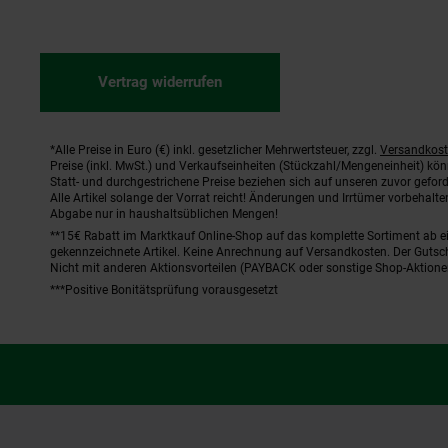
Vertrag widerrufen
*Alle Preise in Euro (€) inkl. gesetzlicher Mehrwertsteuer, zzgl.
Versandkos
Fußnoten
Preise (inkl. MwSt.) und Verkaufseinheiten (Stückzahl/Mengeneinheit) kö
Statt- und durchgestrichene Preise beziehen sich auf unseren zuvor geford
Alle Artikel solange der Vorrat reicht! Änderungen und Irrtümer vorbehal
Abgabe nur in haushaltsüblichen Mengen!
**15€ Rabatt im Marktkauf Online-Shop auf das komplette Sortiment ab 
gekennzeichnete Artikel. Keine Anrechnung auf Versandkosten. Der Gutsch
Nicht mit anderen Aktionsvorteilen (PAYBACK oder sonstige Shop-Aktione
***Positive Bonitätsprüfung vorausgesetzt