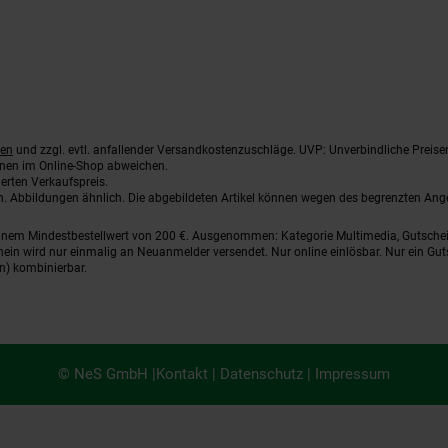
ten
und zzgl. evtl. anfallender Versandkostenzuschläge. UVP: Unverbindliche Preise
nnen im Online-Shop abweichen.
erten Verkaufspreis.
ten. Abbildungen ähnlich. Die abgebildeten Artikel können wegen des begrenzten An
einem Mindestbestellwert von 200 €. Ausgenommen: Kategorie Multimedia, Gutsche
ein wird nur einmalig an Neuanmelder versendet. Nur online einlösbar. Nur ein Gut
n) kombinierbar.
© NeS GmbH |
Kontakt
|
Datenschutz
|
Impressum