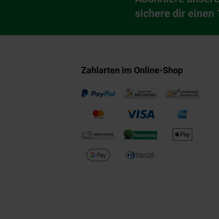
Newsletter Anmeldu
sichere dir einen
Zahlarten im Online-Shop