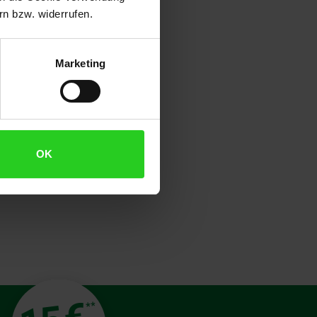
,5 ms ideal für den mobilen
n bzw. widerrufen.
sowie dem USB-C zu USB-A Kabel
ompatibilität mit einer Vielzahl
sowie die beiden Kabel für
Marketing
ung mit der Intenso Externen
OK
**