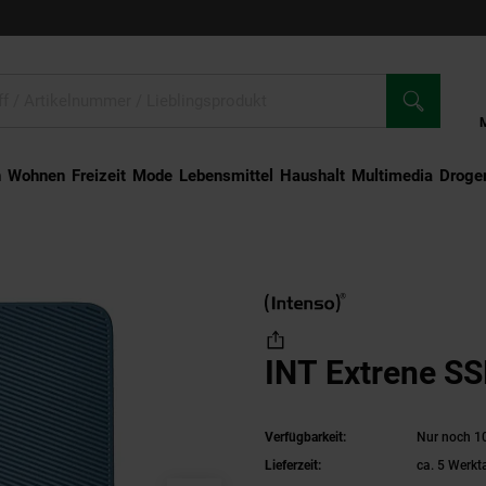
n
Wohnen
Freizeit
Mode
Lebensmittel
Haushalt
Multimedia
Droger
T Extrene SSD TX-100 1TB
INT Extrene S
Verfügbarkeit:
Nur noch 10
Lieferzeit:
ca. 5 Werkt