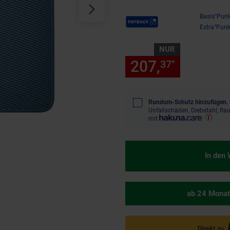
Payback Punkte
Basis°Punk
Extra°Punk
NUR
207,
nur 207
37
*
Rundum-Schutz hinzufügen.
Unfallschäden, Diebstahl, R
mit
In den
ab 24 Monat