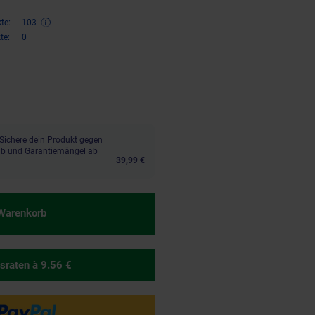
te:
103
te:
0
,
€ Sternchen Fußnote, Details 
37
Sichere dein Produkt gegen
aub und Garantiemängel ab
39,99 €
 Warenkorb
sraten
à 9.56 €