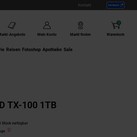
Kontakt
0
Artikel
Markt-Angebote
Mein Konto
Markt finden
Warenkorb
ie
Externer Link:
Reisen
Externer Link:
Fotoshop
Externer Link:
Apotheke
Sale
SD TX-100 1TB
 Stück verfügbar
age