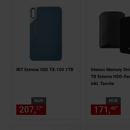
INT Extrene SSD TX-100 1TB
Intenso Memory Driv
TB Externe HDD-Fes
inkl. Tasche
NUR
NUR
207,
nur 207,
€ Sternchen
171,
nur
*
*
37
37
48