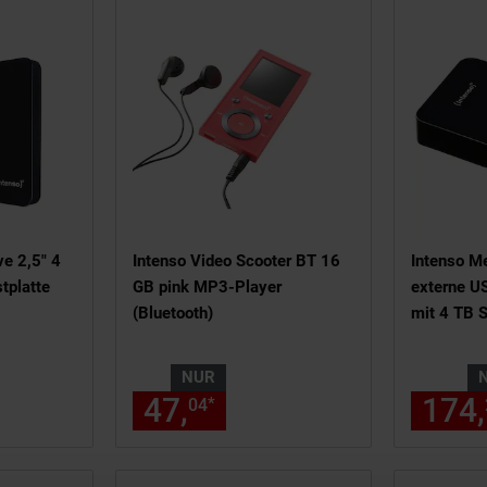
e 2,5" 4
Intenso Video Scooter BT 16
Intenso M
tplatte
GB pink MP3-Player
externe US
(Bluetooth)
mit 4 TB 
NUR
 Fußnote, Details am Seitenende
 171,
€ Sternchen Fußnote, Deta
47,
nur 47,
€ Sternch
174,
*
48
04
04