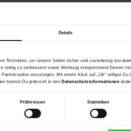
Details
e Techniken, um unsere Seiten sicher und zuverlässig anzubiet
arger
Intenso Power Adapter
Intenso P
ese stetig zu verbessern sowie Werbung entsprechend Deinen In
W65ACC GaN, USB Netzteil
20000 mAh
artnerseiten anzuzeigen. Mit einem Klick auf „Ok“ willigst Du
mit 1x USB-A und 2x USB-C
USB-A, 7
gen kannst Du jederzeit in den
Datenschutzinformationen
änder
Anschlüssen, Schwarz (65 W,
PD 3.0, PPS, QC 4.0,
NUR
NU
7806510)
Präferenzen
Statistiken
 Fußnote, Details am Seitenende
27,
€ Sternchen Fußnote, Detail
31,
nur 31,
€ Sternch
32,
*
21
47
47
19