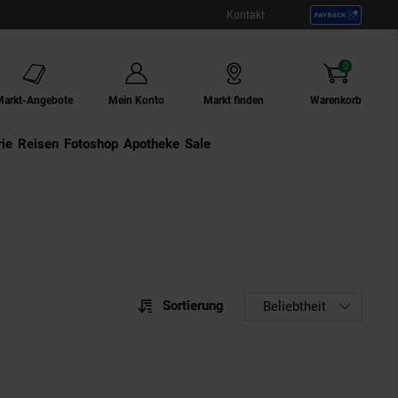
Kontakt
0
Artikel
Markt-Angebote
Mein Konto
Markt finden
Warenkorb
ie
Externer Link:
Reisen
Externer Link:
Fotoshop
Externer Link:
Apotheke
Sale
Sortierung
Sortierung
Beliebtheit
Sortie