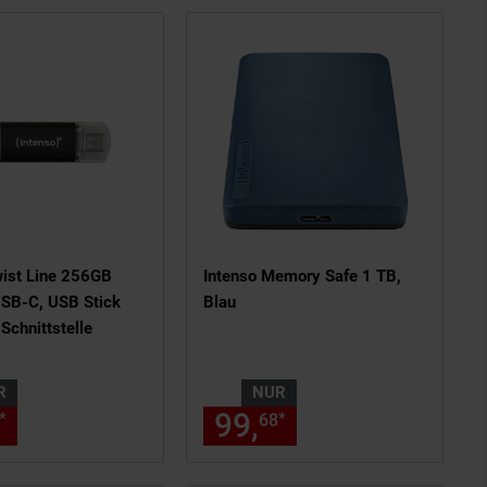
wist Line 256GB
Intenso Memory Safe 1 TB,
SB-C, USB Stick
Blau
 Schnittstelle
R
NUR
s am Seitenende
en Fußnote, Details am Seitenen
nur 46,
€ Sternchen Fußnote, De
99,
nur 99,
€ Ste
*
*
11
68
68