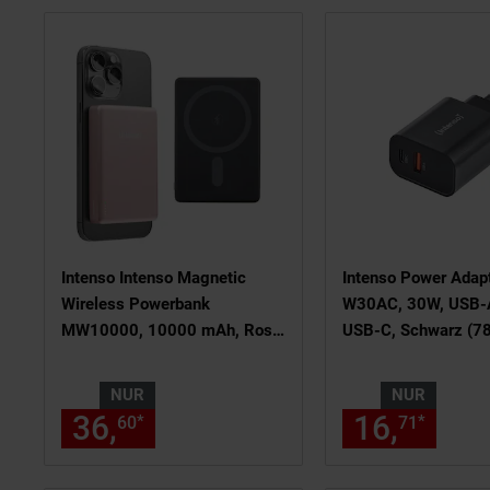
Intenso Intenso Magnetic
Intenso Power Adap
Wireless Powerbank
W30AC, 30W, USB-
MW10000, 10000 mAh, Rosé
USB-C, Schwarz (7
(MagSafe, Wireless Charging
15W, USB-C PD 20W,
NUR
NUR
7344033)
36,
nur 36,
€ Sternchen Fu
16,
nur 
*
*
60
60
71