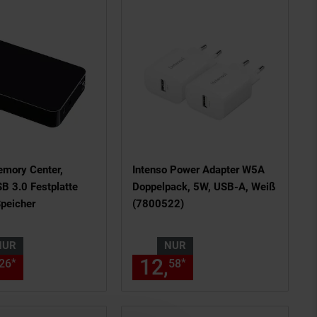
emory Center,
Intenso Power Adapter W5A
B 3.0 Festplatte
Doppelpack, 5W, USB-A, Weiß
Speicher
(7800522)
NUR
NUR
ils am Seitenende
en Fußnote, Details am Seitenen
nur 174,
€ Sternchen Fußnote,
12,
nur 12,
€ Ste
*
*
26
26
58
58