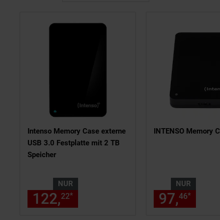
Intenso Memory Case externe
INTENSO Memory C
USB 3.0 Festplatte mit 2 TB
Speicher
NUR
NUR
122,
nur 122,
€ Sternchen
97,
nur 
*
*
22
22
46