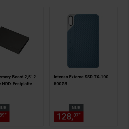
emory Board 2,5" 2
Intenso Externe SSD TX-100
e HDD-Festplatte
500GB
NUR
NUR
s am Seitenende
chen Fußnote, Details am Seiten
nur 123,
€ Sternchen Fußnote,
128,
nur 128,
€ 
*
*
89
89
07
07