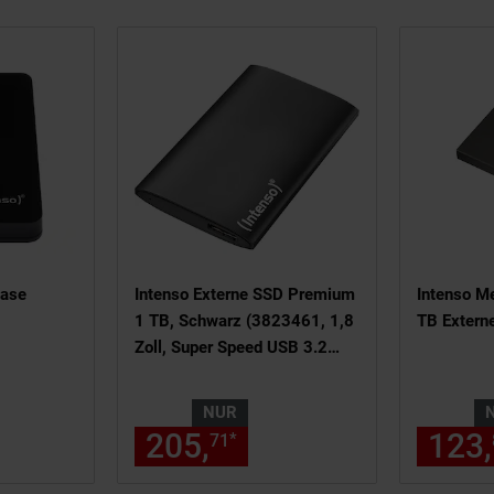
ase
Intenso Externe SSD Premium
Intenso M
1 TB, Schwarz (3823461, 1,8
TB Extern
Zoll, Super Speed USB 3.2
Gen 1x1 (5 Gbit/s))
NUR
 Fußnote, Details am Seitenende
97,
€ Sternchen Fußnote, Detail
205,
nur 205,
€ Stern
123,
*
46
71
71