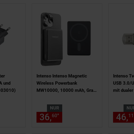
ter
Intenso Intenso Magnetic
Intenso T
A und
Wireless Powerbank
USB 3.0/U
803010)
MW10000, 10000 mAh, Grau
mit dualer
(MagSafe, Wireless Charging
15W, USB-C PD 20W,
NUR
NU
7344034)
ßnote, Details am Seitenende
16,
€ Sternchen Fußnote, Detail
36,
nur 36,
€ Sternch
46,
*
71
60
60
11