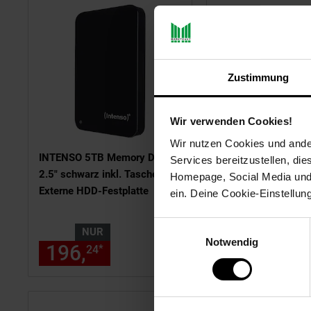
Zustimmung
Wir verwenden Cookies!
Wir nutzen Cookies und ander
INTENSO 5TB Memory Drive
Intenso Wireless Ch
Services bereitzustellen, di
2.5" schwarz inkl. Tasche
Homepage, Social Media und P
Externe HDD-Festplatte
ein. Deine Cookie-Einstellun
Einwilligungsauswahl
NUR
NUR
Notwendig
196,
nur 196,
€ Sternchen
27,
nur 
*
*
24
24
21