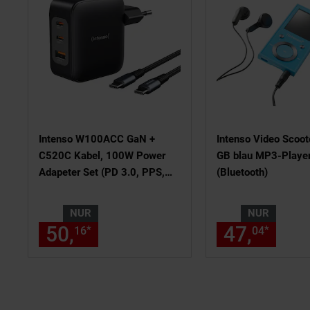
Intenso W100ACC GaN +
Intenso Video Scoot
C520C Kabel, 100W Power
GB blau MP3-Playe
Adapeter Set (PD 3.0, PPS,
(Bluetooth)
QC 5, 2m, 7810010)
NUR
NUR
50,
nur 50,
€ Sternchen Fu
47,
nur 
*
*
16
16
04