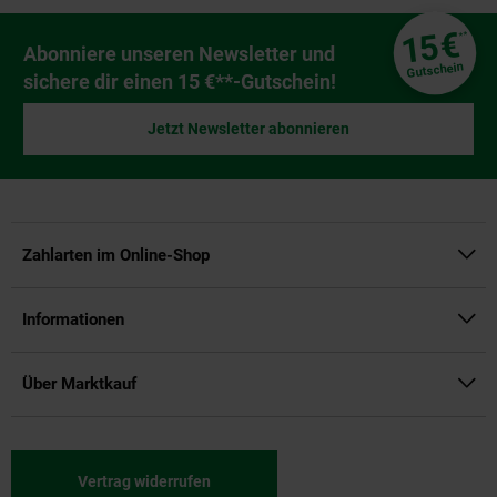
Fußzeile
€
15
**
Newsletter Anmeldung
Abonniere unseren Newsletter und
Gutschein
sichere dir einen 15 €**-Gutschein!
Jetzt Newsletter abonnieren
Zahlarten im Online-Shop
Informationen
Über Marktkauf
Vertrag widerrufen