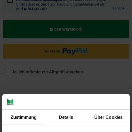
Unfallschäden, Diebstahl, Raub und Garantiemängel ab
19,99 €
mit
In den Warenkorb
Ja, ich möchte ein Altgerät abgeben.
Zustimmung
Details
Über Cookies
PAYBACK