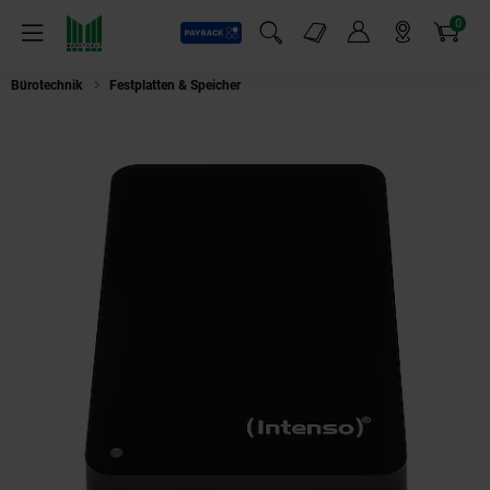
0
Payback
Markt-Angebote
Artikel
Menü
Suchfeld einblenden
Mein Konto
Markt finden
Warenkorb
Bürotechnik
Festplatten & Speicher
INTENSO Memory Case