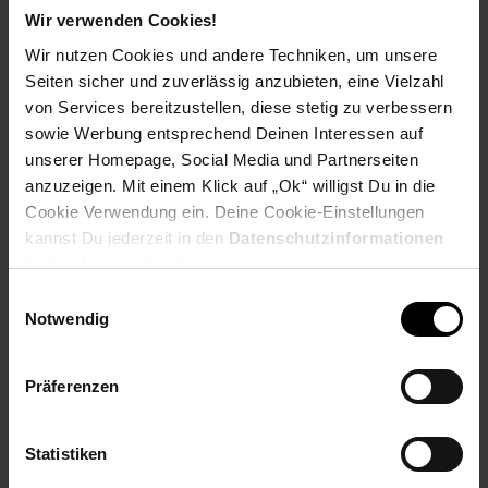
Wir verwenden Cookies!
Payback Punkte
Basis°Punkte:
48
Wir nutzen Cookies und andere Techniken, um unsere
Extra°Punkte:
0
Seiten sicher und zuverlässig anzubieten, eine Vielzahl
von Services bereitzustellen, diese stetig zu verbessern
sowie Werbung entsprechend Deinen Interessen auf
Produktbeschreibung
unserer Homepage, Social Media und Partnerseiten
anzuzeigen. Mit einem Klick auf „Ok“ willigst Du in die
Cookie Verwendung ein. Deine Cookie-Einstellungen
2,5 Zoll Memory Case von Intenso
kannst Du jederzeit in den
Datenschutzinformationen
Die hochglänzende Memory Case bietet viel Speicherplatz und
ändern bzw. widerrufen.
sorgt durch ihren USB 3.0 Anschluss für höchste
Einwilligungsauswahl
Datenübertragungsraten. Die Festplatte eignet sich optimal für
Notwendig
die Sicherung privater Daten und lässt sich durch ihr geringes
Gewicht überall mit hinnehmen. Musik, Fotos, Videos und
wichtige Dokumente können so zu Hause oder unterwegs
Präferenzen
optimal und einfach gesichert werden. Die Memory Case ist
mit dem Dateisystem FAT 32 vorformatiert. Dadurch ist sie für
die Nutzung am PC oder Mac direkt einsatzbereit. Auch an die
Statistiken
meisten Fernseher und Receiver lässt sich die Festplatte