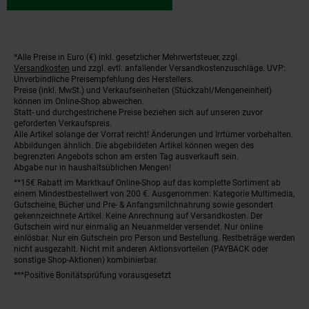
*Alle Preise in Euro (€) inkl. gesetzlicher Mehrwertsteuer, zzgl.
Fußnoten
Versandkosten
und zzgl. evtl. anfallender Versandkostenzuschläge. UVP:
Unverbindliche Preisempfehlung des Herstellers.
Preise (inkl. MwSt.) und Verkaufseinheiten (Stückzahl/Mengeneinheit)
können im Online-Shop abweichen.
Statt- und durchgestrichene Preise beziehen sich auf unseren zuvor
geforderten Verkaufspreis.
Alle Artikel solange der Vorrat reicht! Änderungen und Irrtümer vorbehalten.
Abbildungen ähnlich. Die abgebildeten Artikel können wegen des
begrenzten Angebots schon am ersten Tag ausverkauft sein.
Abgabe nur in haushaltsüblichen Mengen!
**15€ Rabatt im Marktkauf Online-Shop auf das komplette Sortiment ab
einem Mindestbestellwert von 200 €. Ausgenommen: Kategorie Multimedia,
Gutscheine, Bücher und Pre- & Anfangsmilchnahrung sowie gesondert
gekennzeichnete Artikel. Keine Anrechnung auf Versandkosten. Der
Gutschein wird nur einmalig an Neuanmelder versendet. Nur online
einlösbar. Nur ein Gutschein pro Person und Bestellung. Restbeträge werden
nicht ausgezahlt. Nicht mit anderen Aktionsvorteilen (PAYBACK oder
sonstige Shop-Aktionen) kombinierbar.
***Positive Bonitätsprüfung vorausgesetzt