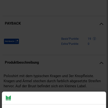
PAYBACK
Payback Punkte
Basis°Punkte:
19
Extra°Punkte:
0
Produktbeschreibung
Poloshirt mit dem typischen Kragen und 3er Knopfleiste.
Kragen und Ärmel stechen durch farblich abgesetzte Streifen
hervor. Auf der Brust befindet sich ein kleines Label.
Gattung VG für Titel: Poloshirt
aboutyou-titel: Poloshirts 2er Pack
ay-PFAS: PFAS Frei