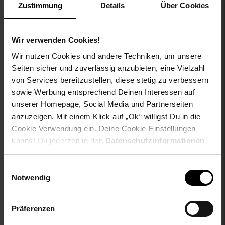
Zustimmung
Details
Über Cookies
ay-material: Obermaterial: 100% Baumwolle
ay-material-eigenschaften: Baumwolle
ay-passform schuh: keine Angabe
Wir verwenden Cookies!
ay-pullover-materialart: keine Angabe
ay-schuh-acc material: keine Angabe
Wir nutzen Cookies und andere Techniken, um unsere
ay-schuhdetails: keine Angabe
Seiten sicher und zuverlässig anzubieten, eine Vielzahl
ay-sondergroessen_produktebene: keine Angabe
von Services bereitzustellen, diese stetig zu verbessern
ay-technologie jeans: keine Angabe
sowie Werbung entsprechend Deinen Interessen auf
bleichen: Nicht bleichen
unserer Homepage, Social Media und Partnerseiten
buegeln: Mäßig heiß bügeln bei max. 150°C
anzuzeigen. Mit einem Klick auf „Ok“ willigst Du in die
fuellung: 100% not_applicable
Cookie Verwendung ein. Deine Cookie-Einstellungen
geschlechtvangraaf: Herren
kannst Du jederzeit in den
Datenschutzinformationen
innen_material: 100% not_applicable
ändern bzw. widerrufen.
innen_material_einsatz: 100% not_applicable
Einwilligungsauswahl
material: 100% Baumwolle
Notwendig
material-fuellung-innenjacke: 100% not_applicable
material-futter-aermel: 100% not_applicable
material-futter-innenjacke: 100% not_applicable
Präferenzen
material-kunstfellkragen: 100% not_applicable