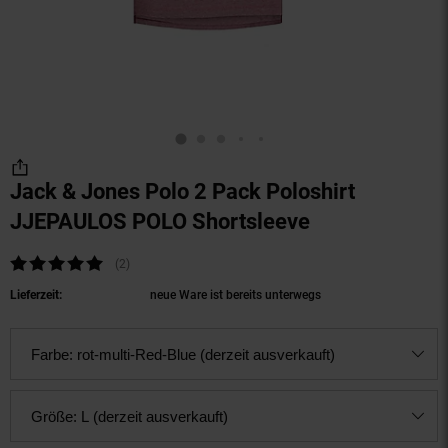
Jack & Jones Polo 2 Pack Poloshirt
JJEPAULOS POLO Shortsleeve
(Produkt aktu
Kundenbewertung: 5 von 5 Sternen
(2
Kundenbewertungen
)
Lieferzeit:
neue Ware ist bereits unterwegs
Farbe:
rot-multi-Red-Blue (derzeit ausverkauft)
Größe:
L (derzeit ausverkauft)