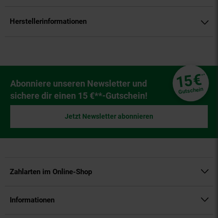
Herstellerinformationen
Fußzeile
€
15
**
Newsletter Anmeldung
Abonniere unseren Newsletter und
Gutschein
sichere dir einen 15 €**-Gutschein!
Jetzt Newsletter abonnieren
Zahlarten im Online-Shop
Informationen