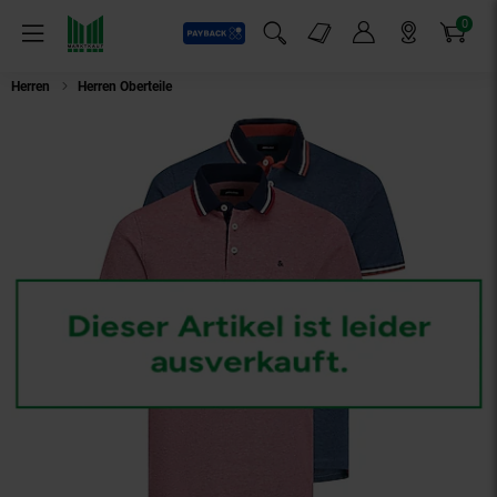
0
Payback
Markt-Angebote
Artikel
Menü
Suchfeld einblenden
Mein Konto
Markt finden
Warenkorb
Herren
Herren Oberteile
Jack & Jones Polo 2 Pack Poloshirt JJEPAULOS 