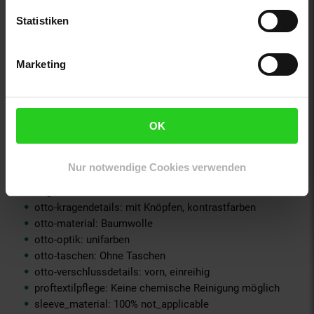
material-oberstoff-innenjacke: 100% not_applicable
Statistiken
material-oberstoff-innenseite: 100% not_applicable
material-oberstoff-mittlere-schicht: 100% not_applicable
material-oberstoff-mittlerer-teil: 100% not_applicable
Marketing
material-oberstoff-oberer-teil: 100% not_applicable
material-oberstoff-rueckseite: 100% not_applicable
material-verzierung: 100% not_applicable
material_futter: 100% not_applicable
OK
oberstoff_unterer_teil: 100% not_applicable
otto-anlaesse: Homewear, Casualmode, Sommermode,
Frühlingsmode, Basic, Streetwear
Nur notwendige Cookies verwenden
otto-applikationen: Markenlabel, Brandlabel innen,
Logodruck
otto-kragendetails: mit Knöpfen, kontrastfarben
otto-material: Baumwolle
otto-optik: unifarben
otto-taschen: Ohne Taschen
otto-verschlussdetails: vorn, einreihig
proftextilpflege: Keine chemische Reinigung möglich
sleeve_material: 100% not_applicable