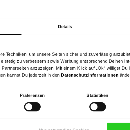
 Ihr Garten oder Ihre Terrasse zu einem sicht- und sonnengeschütz
 hohe Stabilität, während das strapazierfähige Stoffgewebe für UV-
Details
achung hervorragend für den langjährigen Einsatz.
onnenschutz mit stabilen Schnappverschlüssen an 2 Seiten lässt sic
einfall mit dem Rollo genau regulieren.
e Techniken, um unsere Seiten sicher und zuverlässig anzubiet
ese stetig zu verbessern sowie Werbung entsprechend Deinen In
artnerseiten anzuzeigen. Mit einem Klick auf „Ok“ willigst Du
gen kannst Du jederzeit in den
Datenschutzinformationen
änder
Präferenzen
Statistiken
um