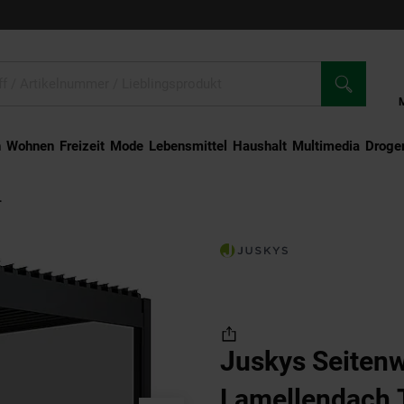
n
Wohnen
Freizeit
Mode
Lebensmittel
Haushalt
Multimedia
Droger
.
Juskys Seitenwand für Lamellendach Tahiti - Rollo 3 m - Aluminium & Stoff - 
Juskys Seitenw
Lamellendach T