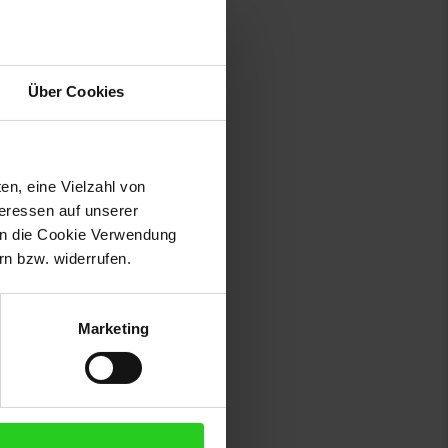
ten Rückzugsort.
Schutz sorgt. Insgesamt eignet
Über Cookies
h in die gewünschte Position
en, eine Vielzahl von
teressen auf unserer
 in die Cookie Verwendung
n bzw. widerrufen.
Marketing