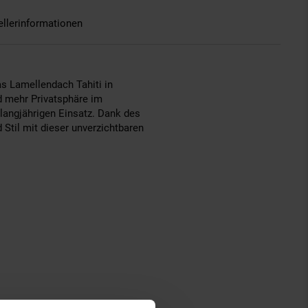
ellerinformationen
as Lamellendach Tahiti in
nd mehr Privatsphäre im
 langjährigen Einsatz. Dank des
 Stil mit dieser unverzichtbaren
ante Pergola mit Seitenwänden in