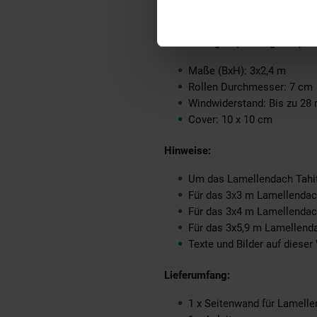
Material Stoff: PVC (70 %),
Abmessungen (ca.-Angaben):
Maße (BxH): 3x2,4 m
Rollen Durchmesser: 7 cm
Windwiderstand: Bis zu 28
Cover: 10 x 10 cm
Hinweise:
Um das Lamellendach Tahiti
Für das 3x3 m Lamellendach
Für das 3x4 m Lamellendach
Für das 3x5,9 m Lamellenda
Texte und Bilder auf dieser
Lieferumfang:
1 x Seitenwand für Lamell