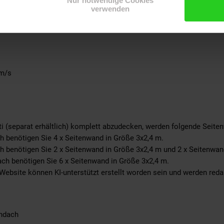
Nur notwendige Cookies
 Polyester (30 %)
verwenden
 m/s
 (separat erhältlich) komplett abzudecken, werden folgende Seite
 benötigen Sie 4 x Seitenwand in Größe 3x2,4 m.
 benötigen Sie 2 x Seitenwand in Größe 3x2,4 m und 2 x Seitenwan
ch benötigen Sie 6 x Seitenwand in Größe 3x2,4 m.
 Website können KI-unterstützt erstellt worden sein und werden redak
endach