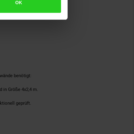
OK
nwände benötigt:
d in Größe 4x2,4 m.
tionell geprüft.