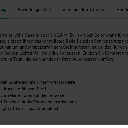
bung
Bewertungen (54)
Versandinformationen
Herst
eine stilvolle Oase mit der 3 x 2,4 m (BxH) großen Seitenwand für d
ergola bietet Ihnen das verstellbare Rollo flexiblen Sonnenschutz u
minium und strapazierfähigem Stoff gefertigt, ist es ideal für den
Sie den Lichteinfall individuell anpassen. Erleben Sie Komfort und
hung Tahiti, die sich nahtlos in Ihren Außenbereich einfügt.
xiblen Sonnenschutz & mehr Privatsphäre
strapazierfähigem Stoff
atz im Garten oder auf der Terrasse
es Zubehör für die Terrassenüberdachung
gola Tahiti - separat erhältlich
ahiti (separat erhältlich) mit diesem Zubehör, sodass Sie eine eleg