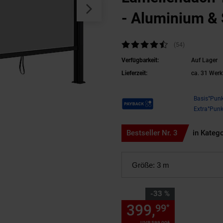
- Aluminium & 
Anthrazit
Kundenbewertung: 4,31 von 5 Sterne
(54
Kundenbewert
)
Verfügbarkeit:
Auf Lager
Lieferzeit:
ca. 31 Werk
Payback Punkte
Basis°Punk
Extra°Punk
Bestseller Nr. 3
in Kateg
Größe:
3 m
Sie Sparen 33 Prozent,
-33 %
399,
Sie Spa
99
*
*
UVP
599,
00
UVP : 599,
00
€