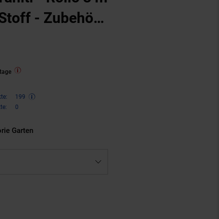
Stoff - Zubehör
n
ungen
tage
te:
199
te:
0
orie Garten
ren 33 Prozent, 399,
€ Sternchen
99