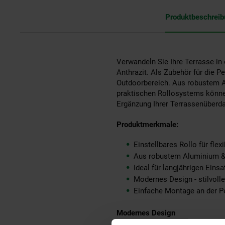
Produktbeschrei
Verwandeln Sie Ihre Terrasse in 
Anthrazit. Als Zubehör für die P
Outdoorbereich. Aus robustem Alu
praktischen Rollosystems können 
Ergänzung Ihrer Terrassenüberdac
Produktmerkmale:
Einstellbares Rollo für fle
Aus robustem Aluminium & 
Ideal für langjährigen Eins
Modernes Design - stilvoll
Einfache Montage an der Per
Modernes Design
Erweitern Sie die Überdachung T