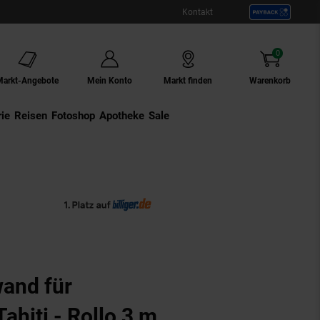
Kontakt
0
Artikel
Markt-Angebote
Mein Konto
Markt finden
Warenkorb
ie
Externer Link:
Reisen
Externer Link:
Fotoshop
Externer Link:
Apotheke
Sale
Zubehör Anthrazit
and für
ahiti - Rollo 3 m