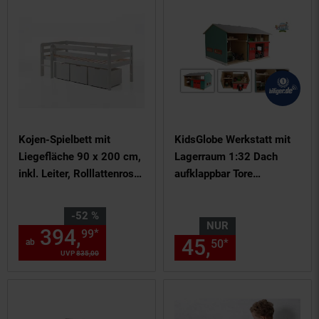
Kojen-Spielbett mit
KidsGlobe Werkstatt mit
Liegefläche 90 x 200 cm,
Lagerraum 1:32 Dach
inkl. Leiter, Rolllattenrost
aufklappbar Tore
und 3 Schubkästen, Kiefer
beweglich, 41x54x32
und MDF weiß lackiert
Sie Sparen 52 Prozent,
-52 %
NUR
394,
ab 394,
€ Sternchen F
*
99
99
45,
nur 45,
€
*
ab
50
50
UVP
835,
00
UVP : 835,
00
€