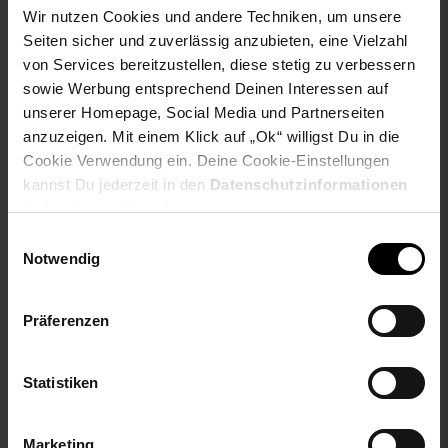
Wir nutzen Cookies und andere Techniken, um unsere
Seiten sicher und zuverlässig anzubieten, eine Vielzahl
von Services bereitzustellen, diese stetig zu verbessern
sowie Werbung entsprechend Deinen Interessen auf
Kids Globe Pferdehof /
Vipack Wandboard-Set
unserer Homepage, Social Media und Partnerseiten
Reiterhof 1:24, pink,
Robin
anzuzeigen. Mit einem Klick auf „Ok“ willigst Du in die
Bauernhof Holz, Maße
Cookie Verwendung ein. Deine Cookie-Einstellungen
68x77x27 cm
kannst Du jederzeit in den
Datenschutzinformationen
NUR
NUR
ändern bzw. widerrufen.
81,
nur 81,
€ Sternchen Fußn
265,
nur 265,
*
*
65
65
99
Einwilligungsauswahl
Notwendig
Präferenzen
Statistiken
Marketing