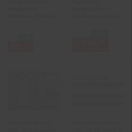
Kids Globe Farming
Vipack BILLY -
Reiterhof mit 9
Nachtkonsole mit 2
Pferdeboxen, Pferdehof
Schubladen, lackiert, Terra
aus Holz, mit Faltdach
Rosa
Sie Sparen 33 Prozent,
-33 %
NUR
148,
ab 148
*
99
60,
nur 60,
€ Sternchen Fußn
*
97
97
ab
UVP
223,
00
UVP : 223,
00
€
Vipack CASAMI Set 5-
Germania Sicherheitsset
teilig - 1x Regalschrank,
7029-186 GW-Tomino, in