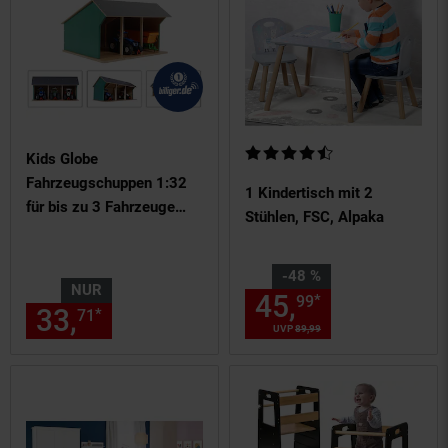
Kundenbewertung: 4,5 von 5 S
Kids Globe
Fahrzeugschuppen 1:32
1 Kindertisch mit 2
für bis zu 3 Fahrzeuge
Stühlen, FSC, Alpaka
Maße 45x28x22 cm
Sie Sparen 48 Prozent,
-48 %
NUR
45,
Aktueller
*
99
33,
nur 33,
€ Sternchen Fußn
*
71
71
UVP
89,
99
UVP : 89,
99
€