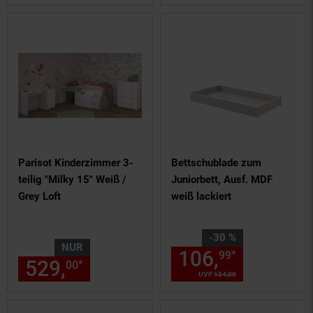
Parisot Kinderzimmer 3-
Bettschublade zum
teilig "Milky 15" Weiß /
Juniorbett, Ausf. MDF
Grey Loft
weiß lackiert
Sie Sparen 30 Prozent,
-30 %
NUR
106,
Aktuelle
*
99
529,
nur 529,
€ Sternchen Fu
*
00
00
UVP
154,
00
UVP : 154,
00
€