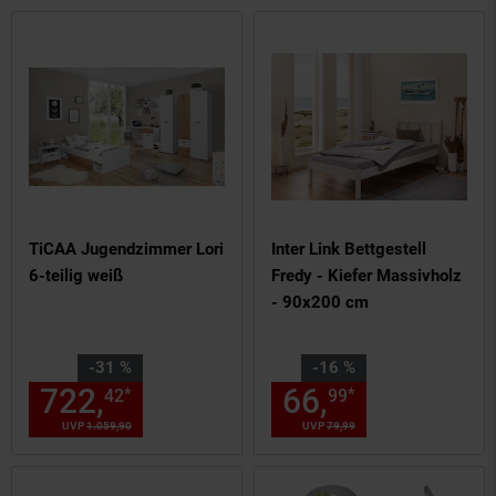
TiCAA Jugendzimmer Lori
Inter Link Bettgestell
6-teilig weiß
Fredy - Kiefer Massivholz
- 90x200 cm
Sie Sparen 31 Prozent,
Sie Sparen 16 Prozent,
-31 %
-16 %
722,
Aktueller Preis: 722,
66,
Aktueller
€ 
*
*
42
99
42
UVP
1.059,
90
UVP : 1059,
90
€
UVP
79,
99
UVP : 79,
99
€