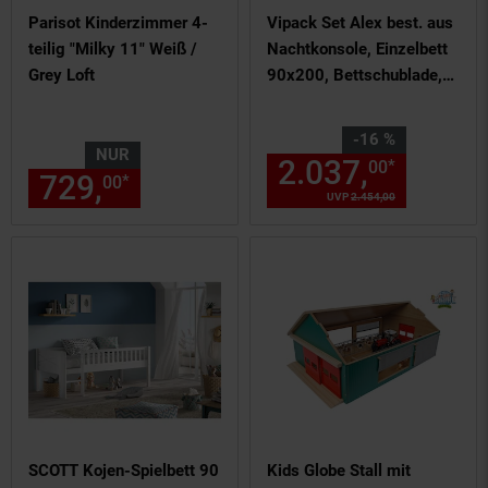
Parisot Kinderzimmer 4-
Vipack Set Alex best. aus
teilig "Milky 11" Weiß /
Nachtkonsole, Einzelbett
Grey Loft
90x200, Bettschublade,
Kleiderschrank 2-trg.
Kiefer gebürstet
Sie Sparen 16 Prozent,
-16 %
NUR
2.037,
Aktuel
*
00
729,
nur 729,
€ Sternchen Fu
*
00
00
UVP
2.454,
00
UVP : 2454,
00
€
SCOTT Kojen-Spielbett 90
Kids Globe Stall mit