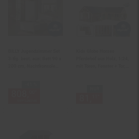
BILLY Jugendzimmer Set
Kids Globe Horses
3-tlg. best. aus: Bett 90 x
Pferdehof aus Holz, 1:24,
200 cm, Nachtkonsole
mit Tören, Fenster + Tor,
und Kleiderschrank 2-trg.
ohne Tiere
Sie Sparen 41 Prozent,
-41 %
NUR
808,
Aktueller Preis: 808,
€ 
*
00
00
81,
nur 81,
€
*
11
11
UVP
1.387,
00
UVP : 1387,
00
€