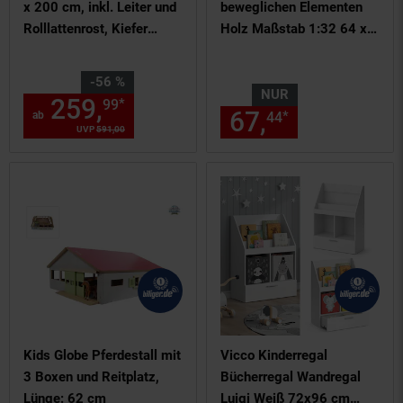
x 200 cm, inkl. Leiter und
beweglichen Elementen
Rolllattenrost, Kiefer
Holz Maßstab 1:32 64 x
massiv weiß lackiert
42.5 x 26.5 cm
Sie Sparen 56 Prozent,
-56 %
NUR
259,
ab 259,
€ Sternchen F
*
99
99
67,
nur 67,
€
*
ab
44
44
UVP
591,
00
UVP : 591,
00
€
Kids Globe Pferdestall mit
Vicco Kinderregal
3 Boxen und Reitplatz,
Bücherregal Wandregal
Lünge: 62 cm
Luigi Weiß 72x96 cm