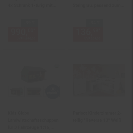
4x Schrank 1-türig mit
Steingrau, passend zum
Fronten in Pink, Weiß,
Kinderbett 7026, 139 x
Grau und Mint
31 x 79 cm (BxHxT)
Sie Sparen 39 Prozent,
Sie Sparen 34 Prozent,
-39 %
-34 %
990,
Aktueller Preis: 990,
136,
Aktuelle
€ 
*
*
00
99
00
UVP
1.640,
00
UVP : 1640,
00
€
UVP
209,
00
UVP : 209,
00
€
Kids Globe
Parisot Kinderzimmer 2-
Landwirtschaftsschuppen
teilig "Reverse 13" Weiß
für 3 Fahrzeuge 1:16,