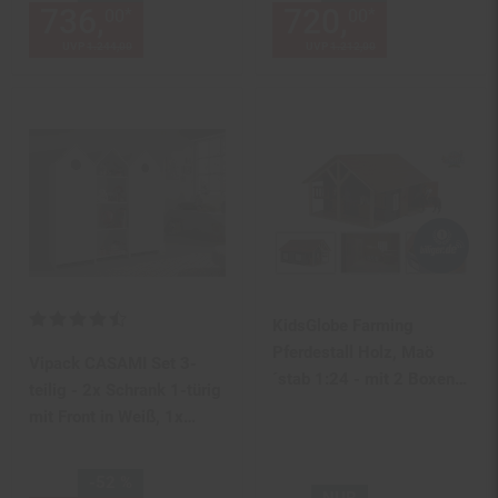
736,
Aktueller Preis: 736,
720,
Aktuelle
€ 
*
*
00
00
00
UVP
1.244,
00
UVP : 1244,
00
€
UVP
1.212,
00
UVP : 1212,
00
€
Kundenbewertung: 4,5 von 5 Sternen
KidsGlobe Farming
Pferdestall Holz, Maö
Vipack CASAMI Set 3-
´stab 1:24 - mit 2 Boxen,
teilig - 2x Schrank 1-türig
Werkstatt
mit Front in Weiß, 1x
Regalschrank
Sie Sparen 52 Prozent,
-52 %