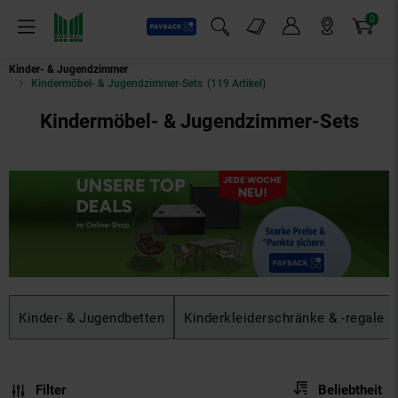
0
Payback
Markt-Angebote
Artikel
Menü
Suchfeld einblenden
Mein Konto
Markt finden
Warenkorb
Kinder- & Jugendzimmer
Kindermöbel- & Jugendzimmer-Sets
(119 Artikel)
Kindermöbel- & Jugendzimmer-Sets
Kinder- & Jugendbetten
Kinderkleiderschränke & -regale
Sortierung
Sortierung:
Filter
Beliebtheit