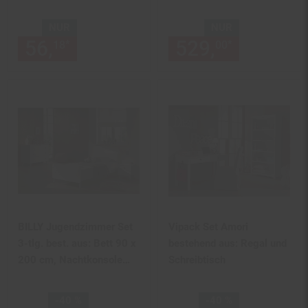
Länge 75,5cm
NUR
NUR
56,
nur 56,
€ Sternchen Fußn
529,
nur 529,
*
*
18
18
00
BILLY Jugendzimmer Set
Vipack Set Amori
3-tlg. best. aus: Bett 90 x
bestehend aus: Regal und
200 cm, Nachtkonsole
Schreibtisch
und Schubladen Kommode
Sie Sparen 40 Prozent,
Sie Sparen 40 Prozent,
-40 %
-40 %