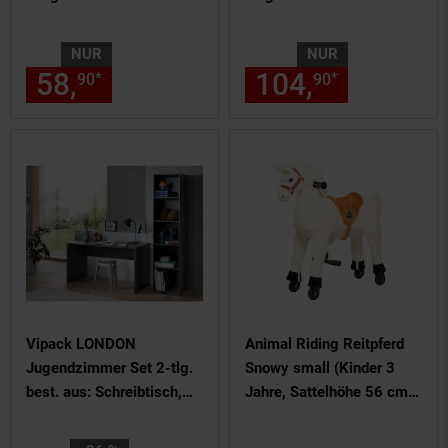
modern Kinderzimmer
Regal Spielzeugregal
NUR
NUR
Dekoregal Standregal
58,
nur 58,
€ Sternchen Fußn
104,
nur 104,
*
*
90
90
90
Aufbewahrungsregal
Würfelregal Schublade
Ablage Fach freistehend
Vipack LONDON
Animal Riding Reitpferd
Jugendzimmer Set 2-tlg.
Snowy small (Kinder 3
best. aus: Schreibtisch,
Jahre, Sattelhöhe 56 cm,
Regal, Ausf. Dekor
Rollen)
Anthrazit, Absatz Buche