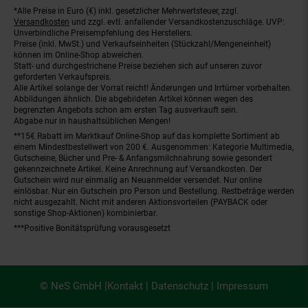
*Alle Preise in Euro (€) inkl. gesetzlicher Mehrwertsteuer, zzgl.
Fußnoten
Versandkosten
und zzgl. evtl. anfallender Versandkostenzuschläge. UVP:
Unverbindliche Preisempfehlung des Herstellers.
Preise (inkl. MwSt.) und Verkaufseinheiten (Stückzahl/Mengeneinheit)
können im Online-Shop abweichen.
Statt- und durchgestrichene Preise beziehen sich auf unseren zuvor
geforderten Verkaufspreis.
Alle Artikel solange der Vorrat reicht! Änderungen und Irrtümer vorbehalten.
Abbildungen ähnlich. Die abgebildeten Artikel können wegen des
begrenzten Angebots schon am ersten Tag ausverkauft sein.
Abgabe nur in haushaltsüblichen Mengen!
**15€ Rabatt im Marktkauf Online-Shop auf das komplette Sortiment ab
einem Mindestbestellwert von 200 €. Ausgenommen: Kategorie Multimedia,
Gutscheine, Bücher und Pre- & Anfangsmilchnahrung sowie gesondert
gekennzeichnete Artikel. Keine Anrechnung auf Versandkosten. Der
Gutschein wird nur einmalig an Neuanmelder versendet. Nur online
einlösbar. Nur ein Gutschein pro Person und Bestellung. Restbeträge werden
nicht ausgezahlt. Nicht mit anderen Aktionsvorteilen (PAYBACK oder
sonstige Shop-Aktionen) kombinierbar.
***Positive Bonitätsprüfung vorausgesetzt
© NeS GmbH |
Kontakt
|
Datenschutz
|
Impressum