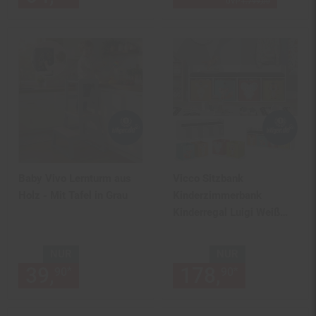
UVP
1.799,
00
UVP : 1799,
0
Baby Vivo Lernturm aus
Vicco Sitzbank
Holz - Mit Tafel in Grau
Kinderzimmerbank
Kinderregal Luigi Weiß
142x53 cm modern
Faltbox Kinderzimmer
NUR
NUR
Regal
39,
nur 39,
€ Sternchen Fußn
178,
nur 178,
*
*
90
90
90
Aufbewahrungsregal
Bücherregal Lesebank
Spielzeugaufbewahrung