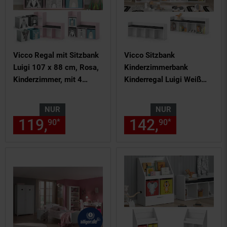
Vicco Regal mit Sitzbank
Vicco Sitzbank
Luigi 107 x 88 cm, Rosa,
Kinderzimmerbank
Kinderzimmer, mit 4
Kinderregal Luigi Weiß
Faltboxen
142x53 cm modern
Kinderzimmer Regal
NUR
NUR
Aufbewahrungsregal
119,
nur 119,
€ Sternchen Fu
142,
nur 142,
*
*
90
90
90
Bücherregal Lesebank
Spielzeugaufbewahrung
Organizer Regal-Bank-
Kombi 4 Fächer