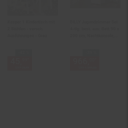
Kesper 1 Kindertisch mit
BILLY Jugendzimmer Set
2 Stühlen - versch.
4-tlg. best. aus: Bett 90 x
Ausführungen - Grau
200 cm, Nachtkonsole,
Schreibtisch und
Schubladen Kommode
Sie Sparen 42 Prozent,
Sie Sparen 39 Prozent,
-42 %
-39 %
45,
Aktueller Preis: 45,
966,
Aktuelle
€ St
*
*
99
00
99
UVP
79,
99
UVP : 79,
99
€
UVP
1.599,
00
UVP : 1599,
00
€