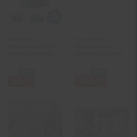
Kids Globe
Vicco Sitzbank
Fahrzeugschuppen 1:32
Kinderzimmerbank
für bis zu 3 Fahrzeuge
Kinderregal Luigi Weiß
Maße 45x38x27 cm
142x53 cm modern
Faltbox Kinderzimmer
NUR
NUR
Regal
38,
nur 38,
€ Sternchen Fußn
178,
nur 178,
*
*
57
57
90
Aufbewahrungsregal
Bücherregal Lesebank
Spielzeugaufbewahrung
Organizer Regal-Bank-
Kombi 4 Fächer