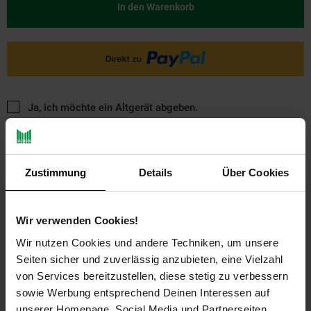
In den Warenkorb
Ja, ich möchte ein Altgerät abgeben.
Zustimmung
Details
Über Cookies
Wir verwenden Cookies!
PAYBACK
Wir nutzen Cookies und andere Techniken, um unsere
Seiten sicher und zuverlässig anzubieten, eine Vielzahl
von Services bereitzustellen, diese stetig zu verbessern
Payback Punkte
Basis°Punkte:
22
sowie Werbung entsprechend Deinen Interessen auf
Extra°Punkte:
0
unserer Homepage, Social Media und Partnerseiten