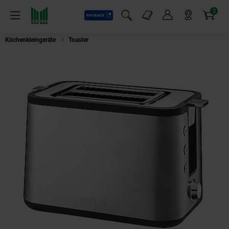
0
Payback
Markt-Angebote
Artikel
Menü
Suchfeld einblenden
Mein Konto
Markt finden
Warenkorb
Küchenkleingeräte
Toaster
KRUPS KH 442D Premium Control Line