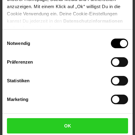
anzuzeigen. Mit einem Klick auf „Ok“ willigst Du in die
Cookie Verwendung ein. Deine Cookie-Einstellungen
Produktbeschreibung
kannst Du jederzeit in den
Datenschutzinformationen
ändern bzw. widerrufen.
KRUPS Control Line ist ein leistungsstarker Toaster mit
Einwilligungsauswahl
elegantem Edelstahlgehäuse, der perfekt in jede Küche passt.
Notwendig
Genießen Sie Ihr Frühstück mit perfekt gebräuntem Toast dank
dieses 2-Schlitz-Toasters mit Brötchenaufsatz.
Präferenzen
Artikelnummer: 3091907000
EAN: 3045385782698
Artikel gehört zur Kategorie:
Toaster
Statistiken
Marketing
Versandinformationen
Herstellerinformationen
OK