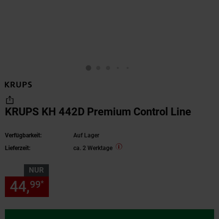
KRUPS KH 442D Premium Control Line
Verfügbarkeit:
Auf Lager
Lieferzeit:
ca. 2 Werktage
NUR
44,
nur 44,
€ Sternchen Fußn
99
99
*