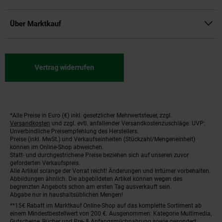
Über Marktkauf
Vertrag widerrufen
*Alle Preise in Euro (€) inkl. gesetzlicher Mehrwertsteuer, zzgl.
Fußnoten
Versandkosten
und zzgl. evtl. anfallender Versandkostenzuschläge. UVP:
Unverbindliche Preisempfehlung des Herstellers.
Preise (inkl. MwSt.) und Verkaufseinheiten (Stückzahl/Mengeneinheit)
können im Online-Shop abweichen.
Statt- und durchgestrichene Preise beziehen sich auf unseren zuvor
geforderten Verkaufspreis.
Alle Artikel solange der Vorrat reicht! Änderungen und Irrtümer vorbehalten.
Abbildungen ähnlich. Die abgebildeten Artikel können wegen des
begrenzten Angebots schon am ersten Tag ausverkauft sein.
Abgabe nur in haushaltsüblichen Mengen!
**15€ Rabatt im Marktkauf Online-Shop auf das komplette Sortiment ab
einem Mindestbestellwert von 200 €. Ausgenommen: Kategorie Multimedia,
Gutscheine, Bücher und Pre- & Anfangsmilchnahrung sowie gesondert