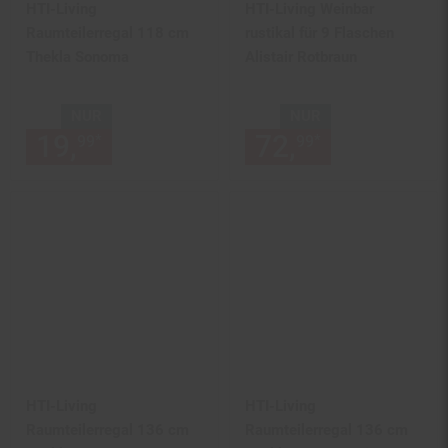
HTI-Living
HTI-Living Weinbar
Raumteilerregal 118 cm
rustikal für 9 Flaschen
Thekla Sonoma
Alistair Rotbraun
NUR
NUR
19,
nur 19,
€ Sternchen Fußn
72,
nur 72,
€
*
*
99
99
99
99
HTI-Living
HTI-Living
Raumteilerregal 136 cm
Raumteilerregal 136 cm