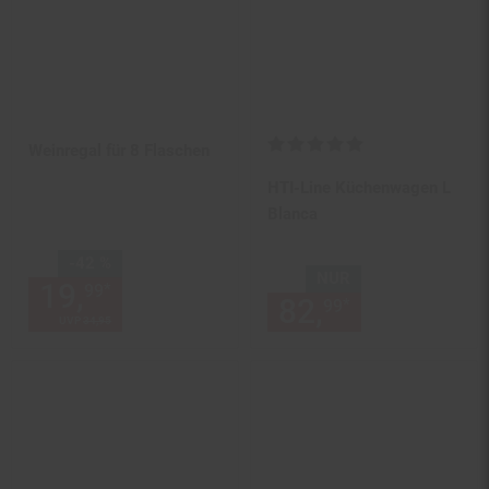
Kundenbewertung: 5 von 5 Ste
Weinregal für 8 Flaschen
HTI-Line Küchenwagen L
Blanca
Sie Sparen 42 Prozent,
-42 %
NUR
19,
Aktueller Preis: 19,
€ St
*
99
99
82,
nur 82,
€
*
99
99
UVP
34,
95
UVP : 34,
95
€