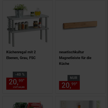
Küchenregal mit 2
neuetischkultur
Ebenen, Grau, FSC
Magnetleiste für die
Küche
Sie Sparen 40 Prozent,
-40 %
NUR
20,
Aktueller Preis: 20,
€ St
*
99
99
20,
nur 20,
€
*
99
99
UVP
34,
99
UVP : 34,
99
€