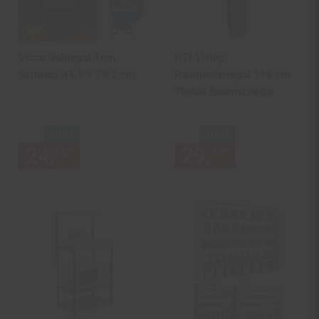
Vicco Rollregal Tron
HTI-Living
Schwarz 45,9 x 78,7 cm
Raumteilerregal 118 cm
Thekla Baumscheibe
NUR
NUR
24,
nur 24,
€ Sternchen Fußn
29,
nur 29,
€
*
*
90
90
99
99