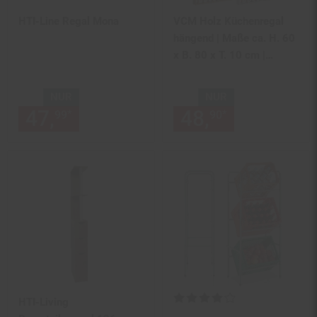
HTI-Line Regal Mona
VCM Holz Küchenregal
hängend | Maße ca. H. 60
x B. 80 x T. 10 cm |
Hängeregal mit fünf
Fächern | Wandregal |
NUR
NUR
Gewürzregal |
47,
nur 47,
€ Sternchen Fußn
48,
nur 48,
€
*
*
99
99
90
90
Küchenmöbel - Esaldi L
Kundenbewertung: 4 von 5 Ste
HTI-Living