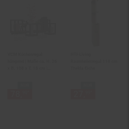
VCM Küchenregal
HTI-Living
hängend | Maße ca. H. 26
Raumteilerregal 118 cm
x B. 108 x T. 18 cm |
Thekla Eiche
Hängeregal | Wandregal |
Küchenmöbel – Kolari M
NUR
NUR
78,
nur 78,
€ Sternchen Fußn
27,
nur 27,
€
*
*
90
90
99
99