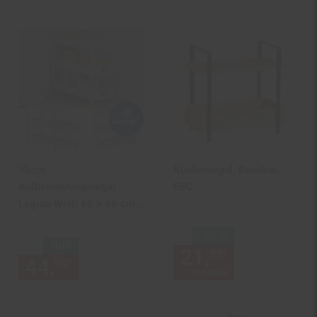
Vicco
Küchenregal, Bambus,
Aufbewahrungsregal
FSC
Legum Weiß 66 x 66 cm
mit 3 Ablagen
Sie Sparen 26 Prozent,
-26 %
NUR
21,
Aktueller
*
99
44,
nur 44,
€ Sternchen Fußn
*
90
90
UVP
29,
99
UVP : 29,
99
€