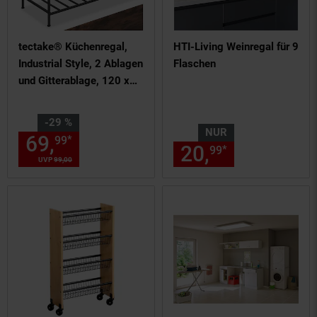
tectake® Küchenregal,
HTI-Living Weinregal für 9
Industrial Style, 2 Ablagen
Flaschen
und Gitterablage, 120 x
60 x 90,5 cm
Sie Sparen 29 Prozent,
-29 %
NUR
69,
Aktueller Preis: 69,
€ St
*
99
99
20,
nur 20,
€
*
99
99
UVP
99,
00
UVP : 99,
00
€