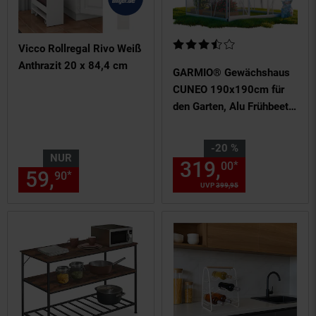
Kundenbewertung: 3,67 von 5 
Vicco Rollregal Rivo Weiß
Anthrazit 20 x 84,4 cm
GARMIO® Gewächshaus
CUNEO 190x190cm für
den Garten, Alu Frühbeet
inklusive Fundament, 2
Dachfenster Treibhaus
Sie Sparen 20 Prozent,
-20 %
Aufzucht
NUR
319,
Aktuelle
*
00
59,
nur 59,
€ Sternchen Fußn
*
90
90
UVP
399,
95
UVP : 399,
95
€