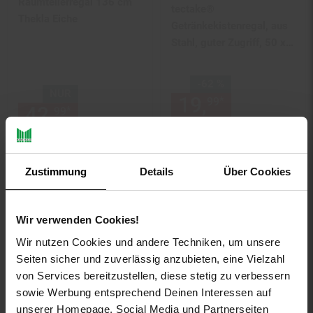
Raumteilerregal 136 cm
tectake®
Thekla Eiche
Getränkekistenregal, aus
Stahl, guter Zugriff, 50 x
33 x 116 cm
Sie Sparen 62 Prozent,
-62 %
NUR
19,
Aktueller
*
99
42,
nur 42,
€ Sternchen Fußn
*
99
99
UVP
54,
00
UVP : 54,
00
€
Zustimmung
Details
Über Cookies
Wir verwenden Cookies!
Wir nutzen Cookies und andere Techniken, um unsere
Seiten sicher und zuverlässig anzubieten, eine Vielzahl
von Services bereitzustellen, diese stetig zu verbessern
Kundenbewertung: 4,67 von 5 
sowie Werbung entsprechend Deinen Interessen auf
Gläserschiene Metall
unserer Homepage, Social Media und Partnerseiten