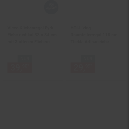
Vicco Küchenregal Fyrk
HTI-Living
Eiche rustikal 33 x 34 cm
Raumteilerregal 118 cm
mit 3 offenen Fächern
Thekla Artisaneiche
NUR
NUR
39,
nur 39,
€ Sternchen Fußn
29,
nur 29,
€
*
*
90
90
99
99