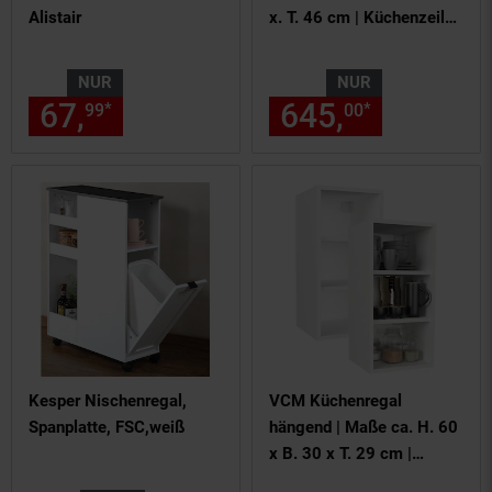
Alistair
x. T. 46 cm | Küchenzeile |
Küchenblock |
Komplettküche - Esilo
NUR
NUR
67,
nur 67,
€ Sternchen Fußn
645,
nur 645,
*
*
99
99
00
Kesper Nischenregal,
VCM Küchenregal
Spanplatte, FSC,weiß
hängend | Maße ca. H. 60
x B. 30 x T. 29 cm |
Hängeregal | Wandregal |