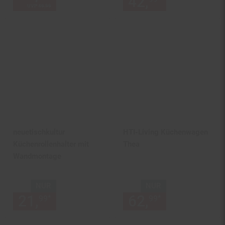
42,
nur 42,
€
UVP
49,
99
UVP : 49,
99
€
neuetischkultur
HTI-Living Küchenwagen
Küchenrollenhalter mit
Thea
Wandmontage
NUR
NUR
21,
nur 21,
€ Sternchen Fußn
62,
nur 62,
€
*
*
99
99
99
99