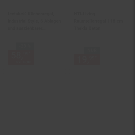
tectake® Küchenregal,
HTI-Living
Industrial Style, 6 Ablagen
Raumteilerregal 118 cm
und ausziehbarer
Thekla Beton
Gitterkorb, 90 x 40 x
131,5 cm
Sie Sparen 33 Prozent,
-33 %
NUR
58,
Aktueller Preis: 58,
€ St
*
99
99
19,
nur 19,
€
*
99
99
UVP
89,
00
UVP : 89,
00
€