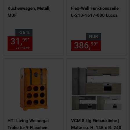
Küchenwagen, Metall,
Flex-Well Funktionszeile
MDF
L-210-1617-000 Lucca
Sie Sparen 36 Prozent,
-36 %
NUR
31,
Aktueller Preis: 31,
€ St
*
99
99
386,
nur 386,
*
99
UVP
49,
99
UVP : 49,
99
€
HTI-Living Weinregal
VCM 8-tlg Einbauküche |
Truhe für 9 Flaschen
Maße ca. H. 145 x B. 240