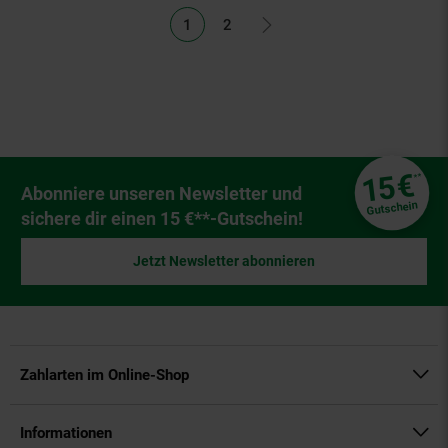
1
2
Fußzeile
€
15
**
Newsletter Anmeldung
Abonniere unseren Newsletter und
Gutschein
sichere dir einen 15 €**-Gutschein!
Jetzt Newsletter abonnieren
Zahlarten im Online-Shop
Informationen