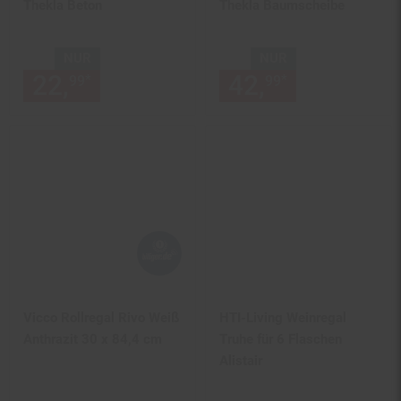
Thekla Beton
Thekla Baumscheibe
NUR
NUR
22,
nur 22,
€ Sternchen Fußn
42,
nur 42,
€
*
*
99
99
99
99
Vicco Rollregal Rivo Weiß
HTI-Living Weinregal
Anthrazit 30 x 84,4 cm
Truhe für 6 Flaschen
Alistair