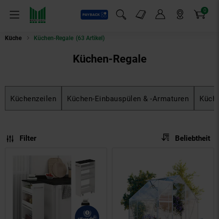
0
Payback
Markt-Angebote
Artikel
Menü
Suchfeld einblenden
Mein Konto
Markt finden
Warenkorb
Küche
Küchen-Regale
(63 Artikel)
Küchen-Regale
Küchenzeilen
Küchen-Einbauspülen & -Armaturen
Küch
Sortierung
Sortierung:
Filter
Beliebtheit