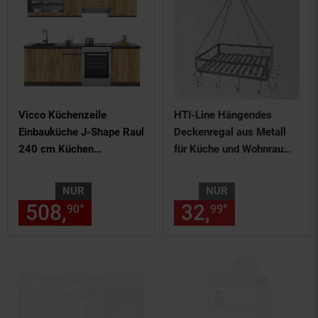
Vicco Küchenzeile
HTI-Line Hängendes
Einbauküche J-Shape Raul
Deckenregal aus Metall
240 cm Küchen
für Küche und Wohnraum
Anthrazit/GKO
49 x 40 x 63 cm
NUR
NUR
508,
nur 508,
€ Sternchen Fu
32,
nur 32,
€
*
*
90
90
99
99