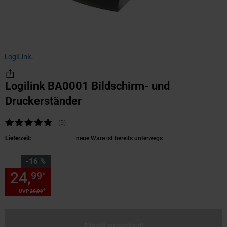
Logilink BA0001 Bildschirm- und
Druckerständer
(Produkt aktuell ausverkauft)
Kundenbewertung: 4,8 von 5 Sternen
(5
Kundenbewertungen
)
Lieferzeit:
neue Ware ist bereits unterwegs
Sie Sparen 16 Prozent,
-16 %
24,
Sie Sparen 16 Prozent, 24,
99
*
*
UVP
29,
99
UVP : 29,
99
€
Aktuell ausverkauft