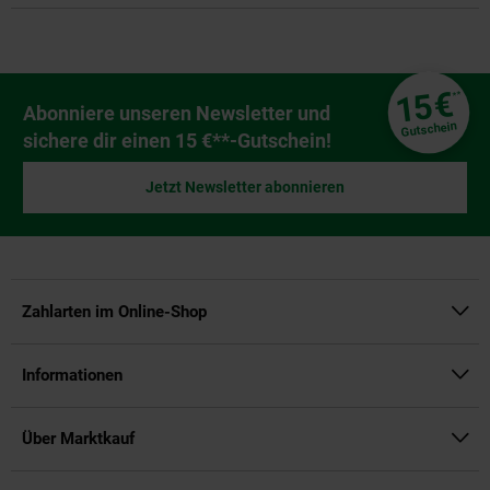
Fußzeile
€
15
**
Newsletter Anmeldung
Abonniere unseren Newsletter und
Gutschein
sichere dir einen 15 €**-Gutschein!
Jetzt Newsletter abonnieren
Zahlarten im Online-Shop
Informationen
Über Marktkauf