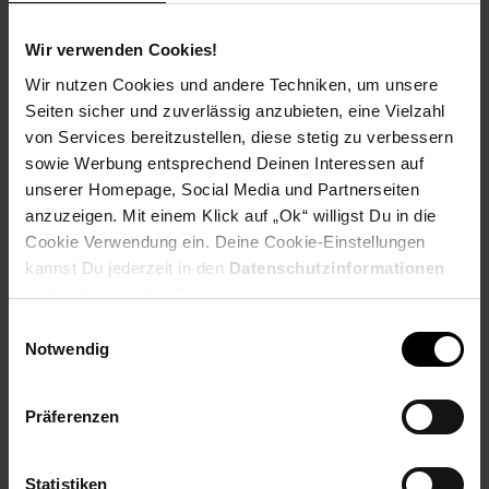
Produktbeschreibung
Wir verwenden Cookies!
Wir nutzen Cookies und andere Techniken, um unsere
Platzsparender Bildschirm und Drucker Ständer von LogiLink.
Seiten sicher und zuverlässig anzubieten, eine Vielzahl
Die obere Platte ist aus stabilen Holz. Ideal für A4 Laser/Inkjet
von Services bereitzustellen, diese stetig zu verbessern
Drucker sowie Computer Bildschirme. Zwei Schubladen zum
sowie Werbung entsprechend Deinen Interessen auf
aufbewahren der Dokumente (A4 oder Briefgröße) mit Platz für
unserer Homepage, Social Media und Partnerseiten
bis zu 300 Blätter (DIN A4). Die Schubladen bieten die
anzuzeigen. Mit einem Klick auf „Ok“ willigst Du in die
Möglichkeit die Tastatur einzuhaken. Zusätzliche Seitengriffe
Cookie Verwendung ein. Deine Cookie-Einstellungen
sorgen für einfache Positionierung des Ständers.
kannst Du jederzeit in den
Datenschutzinformationen
ändern bzw. widerrufen.
Eigenschaften
Einwilligungsauswahl
Notwendig
obere Platte aus stabilen Holz
geeignet für A4 Laser/Inkjet Printer oder Bildschirme
zwei Schubladen zum Aufbewahren von Dokumente (A4
Präferenzen
oder Briefgröße)
Platz für bis zu 300 Blätter DIN A4
Schubladen mit Möglichkeit das Keyboard einzuhaken
Statistiken