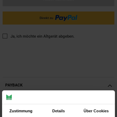
Ja, ich möchte ein Altgerät abgeben.
PAYBACK
Payback Punkte
Basis°Punkte:
12
Extra°Punkte:
0
Zustimmung
Details
Über Cookies