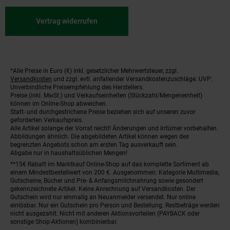
Vertrag widerrufen
*Alle Preise in Euro (€) inkl. gesetzlicher Mehrwertsteuer, zzgl.
Fußnoten
Versandkosten
und zzgl. evtl. anfallender Versandkostenzuschläge. UVP:
Unverbindliche Preisempfehlung des Herstellers.
Preise (inkl. MwSt.) und Verkaufseinheiten (Stückzahl/Mengeneinheit)
können im Online-Shop abweichen.
Statt- und durchgestrichene Preise beziehen sich auf unseren zuvor
geforderten Verkaufspreis.
Alle Artikel solange der Vorrat reicht! Änderungen und Irrtümer vorbehalten.
Abbildungen ähnlich. Die abgebildeten Artikel können wegen des
begrenzten Angebots schon am ersten Tag ausverkauft sein.
Abgabe nur in haushaltsüblichen Mengen!
**15€ Rabatt im Marktkauf Online-Shop auf das komplette Sortiment ab
einem Mindestbestellwert von 200 €. Ausgenommen: Kategorie Multimedia,
Gutscheine, Bücher und Pre- & Anfangsmilchnahrung sowie gesondert
gekennzeichnete Artikel. Keine Anrechnung auf Versandkosten. Der
Gutschein wird nur einmalig an Neuanmelder versendet. Nur online
einlösbar. Nur ein Gutschein pro Person und Bestellung. Restbeträge werden
nicht ausgezahlt. Nicht mit anderen Aktionsvorteilen (PAYBACK oder
sonstige Shop-Aktionen) kombinierbar.