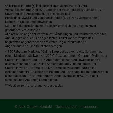
*Alle Preise in Euro (€) inkl. gesetzlicher Mehrwertsteuer, zzgl.
Fußnoten
Versandkosten
und zzgl. evtl. anfallender Versandkostenzuschläge. UVP:
Unverbindliche Preisempfehlung des Herstellers.
Preise (inkl. MwSt.) und Verkaufseinheiten (Stückzahl/Mengeneinheit)
können im Online-Shop abweichen.
Statt- und durchgestrichene Preise beziehen sich auf unseren zuvor
geforderten Verkaufspreis.
Alle Artikel solange der Vorrat reicht! Änderungen und Irrtümer vorbehalten.
Abbildungen ähnlich. Die abgebildeten Artikel können wegen des
begrenzten Angebots schon am ersten Tag ausverkauft sein.
Abgabe nur in haushaltsüblichen Mengen!
**15€ Rabatt im Marktkauf Online-Shop auf das komplette Sortiment ab
einem Mindestbestellwert von 200 €. Ausgenommen: Kategorie Multimedia,
Gutscheine, Bücher und Pre- & Anfangsmilchnahrung sowie gesondert
gekennzeichnete Artikel. Keine Anrechnung auf Versandkosten. Der
Gutschein wird nur einmalig an Neuanmelder versendet. Nur online
einlösbar. Nur ein Gutschein pro Person und Bestellung. Restbeträge werden
nicht ausgezahlt. Nicht mit anderen Aktionsvorteilen (PAYBACK oder
sonstige Shop-Aktionen) kombinierbar.
***Positive Bonitätsprüfung vorausgesetzt
© NeS GmbH |
Kontakt
|
Datenschutz
|
Impressum