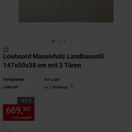
Lowboard Massivholz Landhausstil
147x50x38 cm mit 3 Türen
Verfügbarkeit:
Auf Lager
Lieferzeit:
ca. 2 Werktage
Sie Sparen 33 Prozent,
-33 %
669,
Sie Sparen 33 Prozent, 6
95
*
*
UVP
1.010,
00
UVP : 1010,
00
€