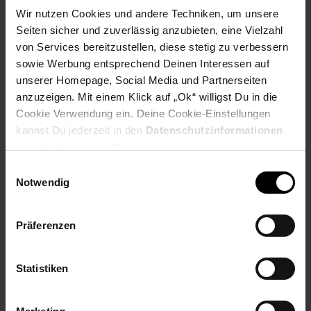
Wir nutzen Cookies und andere Techniken, um unsere
Abmessungen
Seiten sicher und zuverlässig anzubieten, eine Vielzahl
von Services bereitzustellen, diese stetig zu verbessern
Breite: 147 cm
sowie Werbung entsprechend Deinen Interessen auf
Höhe: 50 cm
Tiefe: 38 cm
unserer Homepage, Social Media und Partnerseiten
Innenmaße Klappfach (BxHxT): 38,5 x 32,5 x 28,5 cm
anzuzeigen. Mit einem Klick auf „Ok“ willigst Du in die
Innenmaße Türfach (BxHxT): 38 x 32,5 x 36,5 cm
Cookie Verwendung ein. Deine Cookie-Einstellungen
Bodenfreiheit: 15 cm
kannst Du jederzeit in den
Datenschutzinformationen
Weitere Abmessungen finden Sie im Maßbild
ändern bzw. widerrufen.
Einwilligungsauswahl
Farbe
Notwendig
Korpus: Braun
Beine: Schwarz
Präferenzen
Besonderheiten
Statistiken
Das Lowboard ist bis zu einer TV Größe von 55 Zoll
geeignet
Push to Open Funktion für ein leichteres öffnen der Türen