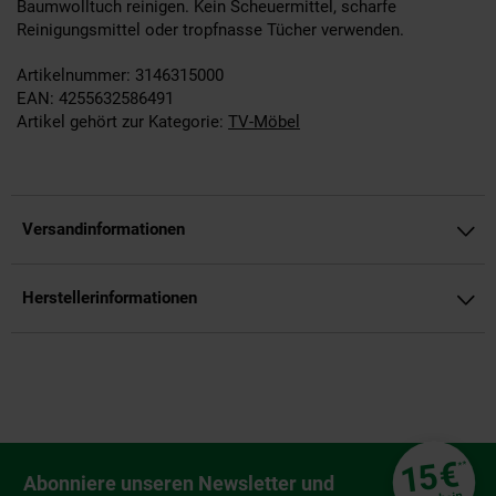
Baumwolltuch reinigen. Kein Scheuermittel, scharfe
Reinigungsmittel oder tropfnasse Tücher verwenden.
Artikelnummer: 3146315000
EAN: 4255632586491
Artikel gehört zur Kategorie:
TV-Möbel
Versandinformationen
Herstellerinformationen
Fußzeile
€
15
**
Newsletter Anmeldung
Abonniere unseren Newsletter und