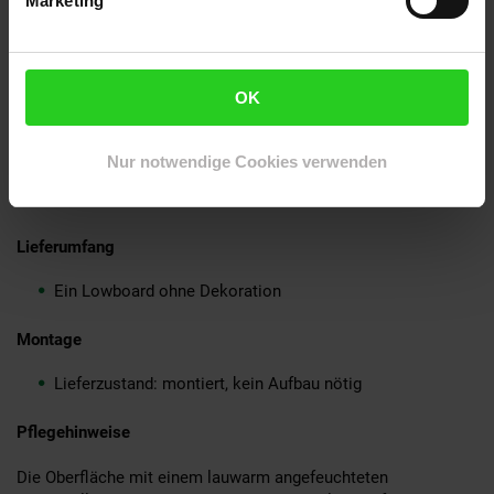
Marketing
Jeder TV-Schrank wurde in liebevoller Handarbeit
gefertigt und ist daher ein absolutes Unikat
Aufgrund des Designs kann das Sideboard in vielen
Räumen eingesetzt werden (z.B. Flur, Wohnzimmer...)
OK
Material
Nur notwendige Cookies verwenden
Korpus: Sheesham Massivholz
Beine: Pulverbeschichteter Stahl
Lieferumfang
Ein Lowboard ohne Dekoration
Montage
Lieferzustand: montiert, kein Aufbau nötig
Pflegehinweise
Die Oberfläche mit einem lauwarm angefeuchteten