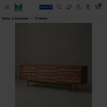
0
Payback
Markt-Angebote
Artikel
Menü
Suchfeld einblenden
Mein Konto
Markt finden
Warenkorb
Wohn- & Esszimmer
TV-Möbel
Lowboard Massivholz Landhausstil 147x