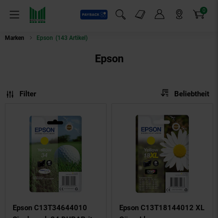
0
Payback
Markt-Angebote
Artikel
Menü
Suchfeld einblenden
Mein Konto
Markt finden
Warenkorb
Marken
Epson
(143 Artikel)
Epson
Sortierung
Sortierung:
Filter
Beliebtheit
Epson C13T34644010
Epson C13T18144012 XL