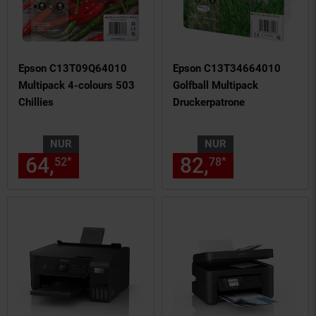
Epson C13T09Q64010
Epson C13T34664010
Multipack 4-colours 503
Golfball Multipack
Chillies
Druckerpatrone
NUR
NUR
64,
nur 64,
€ Sternchen Fußn
82,
nur 82,
€
*
*
52
52
78
78