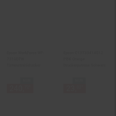
Epson WorkForce WF-
Epson C13T33414012
7310DTW
PBK Orange
Tintenstrahldrucker
Druckerpatrone Schwarz
NUR
NUR
240,
nur 240,
€ Sternchen Fu
23,
nur 23,
€
*
*
72
72
02
02