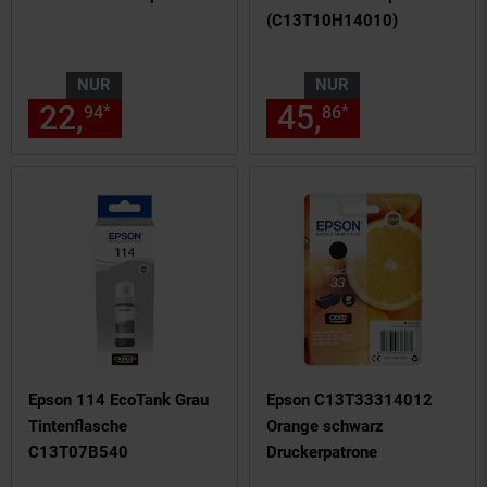
(C13T10H14010)
NUR
NUR
22,
nur 22,
€ Sternchen Fußn
45,
nur 45,
€
*
*
94
94
86
86
Epson 114 EcoTank Grau
Epson C13T33314012
Tintenflasche
Orange schwarz
C13T07B540
Druckerpatrone