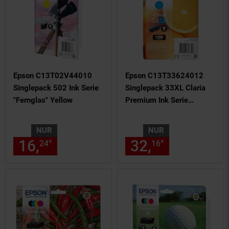
Epson C13T02V44010
Epson C13T33624012
Singlepack 502 Ink Serie
Singlepack 33XL Claria
"Fernglas" Yellow
Premium Ink Serie
"Orange" Cyan
NUR
NUR
16,
nur 16,
€ Sternchen Fußn
32,
nur 32,
€
*
*
24
24
16
16