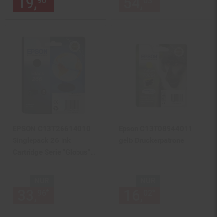
19,
nur 19,
€ Sternchen Fußn
54,
nur 54,
€
*
*
90
90
03
03
EPSON C13T26614010
Epson C13T08944011
Singlepack 26 Ink
gelb Druckerpatrone
Cartridge Serie "Globus"
Schwarz
NUR
NUR
33,
nur 33,
€ Sternchen Fußn
16,
nur 16,
€
*
*
96
96
02
02