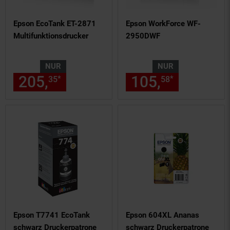
Epson EcoTank ET-2871
Epson WorkForce WF-
Multifunktionsdrucker
2950DWF
NUR
NUR
205,
nur 205,
€ Sternchen Fu
105,
nur 105,
*
*
35
35
58
Epson T7741 EcoTank
Epson 604XL Ananas
schwarz Druckerpatrone
schwarz Druckerpatrone