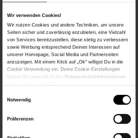
Wir verwenden Cookies!
Epson C13T12824012
Epson C13T33614012
Wir nutzen Cookies und andere Techniken, um unsere
Fuchs cyan
Singlepack 33XL Claria
Seiten sicher und zuverlässig anzubieten, eine Vielzahl
Druckerpatrone
Premium Ink Serie
von Services bereitzustellen, diese stetig zu verbessern
"Orange" Photo Black
sowie Werbung entsprechend Deinen Interessen auf
NUR
NUR
unserer Homepage, Social Media und Partnerseiten
20,
nur 20,
€ Sternchen Fußn
35,
nur 35,
€
*
*
01
01
36
36
anzuzeigen. Mit einem Klick auf „Ok“ willigst Du in die
Cookie Verwendung ein. Deine Cookie-Einstellungen
kannst Du jederzeit in den
Datenschutzinformationen
ändern bzw. widerrufen.
Einwilligungsauswahl
Notwendig
Präferenzen
Statistiken