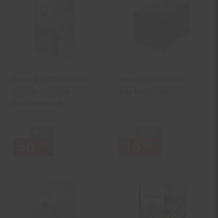
Epson C13T35834010
Epson C13T04D100
Schloss magenta
Druckerpatrone
Druckerpatrone
NUR
NUR
36,
nur 36,
€ Sternchen Fußn
16,
nur 16,
€
*
*
35
35
86
86