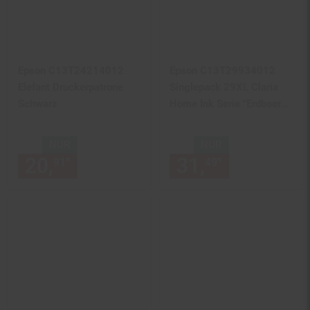
Epson C13T24214012
Epson C13T29934012
Elefant Druckerpatrone
Singlepack 29XL Claria
Schwarz
Home Ink Serie "Erdbeere"
Magenta
NUR
NUR
20,
nur 20,
€ Sternchen Fußn
31,
nur 31,
€
*
*
91
91
49
49