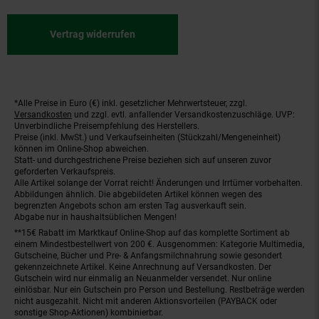
Vertrag widerrufen
*Alle Preise in Euro (€) inkl. gesetzlicher Mehrwertsteuer, zzgl.
Fußnoten
Versandkosten
und zzgl. evtl. anfallender Versandkostenzuschläge. UVP:
Unverbindliche Preisempfehlung des Herstellers.
Preise (inkl. MwSt.) und Verkaufseinheiten (Stückzahl/Mengeneinheit)
können im Online-Shop abweichen.
Statt- und durchgestrichene Preise beziehen sich auf unseren zuvor
geforderten Verkaufspreis.
Alle Artikel solange der Vorrat reicht! Änderungen und Irrtümer vorbehalten.
Abbildungen ähnlich. Die abgebildeten Artikel können wegen des
begrenzten Angebots schon am ersten Tag ausverkauft sein.
Abgabe nur in haushaltsüblichen Mengen!
**15€ Rabatt im Marktkauf Online-Shop auf das komplette Sortiment ab
einem Mindestbestellwert von 200 €. Ausgenommen: Kategorie Multimedia,
Gutscheine, Bücher und Pre- & Anfangsmilchnahrung sowie gesondert
gekennzeichnete Artikel. Keine Anrechnung auf Versandkosten. Der
Gutschein wird nur einmalig an Neuanmelder versendet. Nur online
einlösbar. Nur ein Gutschein pro Person und Bestellung. Restbeträge werden
nicht ausgezahlt. Nicht mit anderen Aktionsvorteilen (PAYBACK oder
sonstige Shop-Aktionen) kombinierbar.