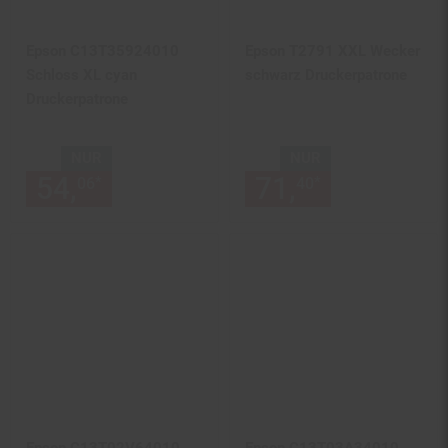
Epson C13T35924010
Epson T2791 XXL Wecker
Schloss XL cyan
schwarz Druckerpatrone
Druckerpatrone
NUR
NUR
54,
nur 54,
€ Sternchen Fußn
71,
nur 71,
€
*
*
06
06
40
40