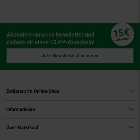
Fußzeile
€
15
**
Newsletter Anmeldung
Abonniere unseren Newsletter und
Gutschein
sichere dir einen 15 €**-Gutschein!
Jetzt Newsletter abonnieren
Zahlarten im Online-Shop
Informationen
Über Marktkauf