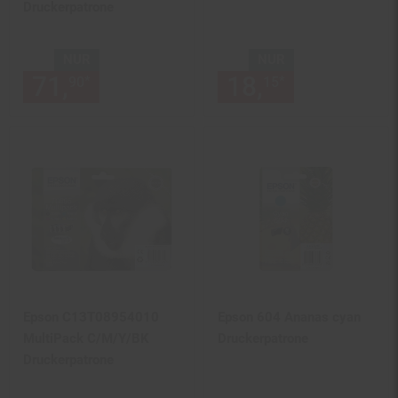
Druckerpatrone
NUR
NUR
71,
nur 71,
€ Sternchen Fußn
18,
nur 18,
€
*
*
90
90
15
15
Epson C13T08954010
Epson 604 Ananas cyan
MultiPack C/M/Y/BK
Druckerpatrone
Druckerpatrone