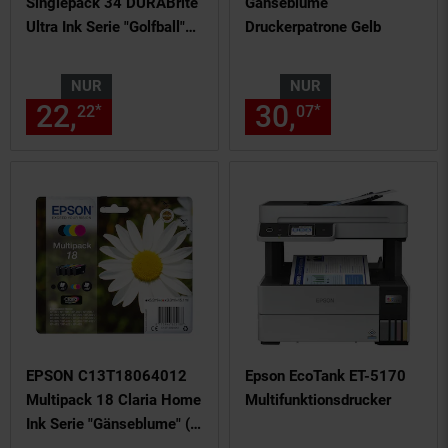
Singlepack 34 DURABrite
Gänseblume
Ultra Ink Serie "Golfball"
Druckerpatrone Gelb
Yellow
NUR
NUR
22,
nur 22,
€ Sternchen Fußn
30,
nur 30,
€
*
*
22
22
07
07
EPSON C13T18064012
Epson EcoTank ET-5170
Multipack 18 Claria Home
Multifunktionsdrucker
Ink Serie "Gänseblume" (4