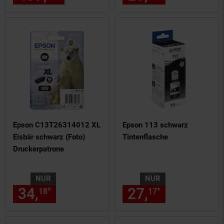
Epson C13T26314012 XL
Epson 113 schwarz
Eisbär schwarz (Foto)
Tintenflasche
Druckerpatrone
NUR
NUR
34,
nur 34,
€ Sternchen Fußn
27,
nur 27,
€
*
*
18
18
17
17