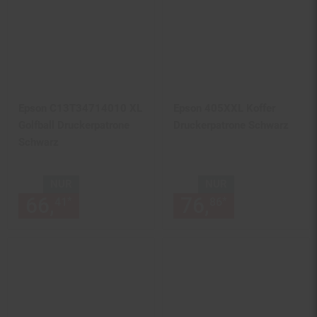
Epson C13T34714010 XL
Epson 405XXL Koffer
Golfball Druckerpatrone
Druckerpatrone Schwarz
Schwarz
NUR
NUR
66,
nur 66,
€ Sternchen Fußn
76,
nur 76,
€
*
*
41
41
86
86