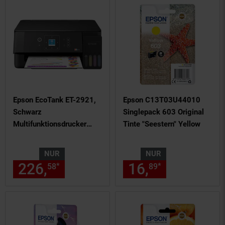
Epson EcoTank ET-2921,
Epson C13T03U44010
Schwarz
Singlepack 603 Original
Multifunktionsdrucker
Tinte "Seestern" Yellow
(Tintenstrahldrucker, 3-in-
1, Drucker, Scanner,
NUR
NUR
Kopierer, WLAN, USB,
226,
nur 226,
€ Sternchen Fu
16,
nur 16,
€
*
*
58
58
89
89
AirPrint, Duplex, A4)