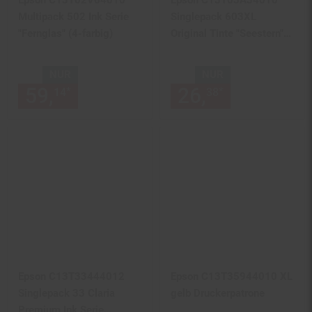
Epson C13T02V64010
Epson C13T03A34010
Multipack 502 Ink Serie
Singlepack 603XL
"Fernglas" (4-farbig)
Original Tinte "Seestern"
Magenta
NUR
NUR
59,
nur 59,
€ Sternchen Fußn
26,
nur 26,
€
*
*
14
14
38
38
Epson C13T33444012
Epson C13T35944010 XL
Singlepack 33 Claria
gelb Druckerpatrone
Premium Ink Serie