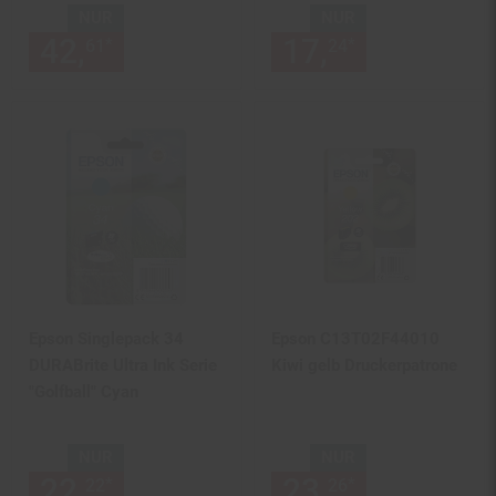
NUR
NUR
42,
nur 42,
€ Sternchen Fußn
17,
nur 17,
€
*
*
61
61
24
24
Epson Singlepack 34
Epson C13T02F44010
DURABrite Ultra Ink Serie
Kiwi gelb Druckerpatrone
"Golfball" Cyan
NUR
NUR
22,
nur 22,
€ Sternchen Fußn
23,
nur 23,
€
*
*
22
22
26
26