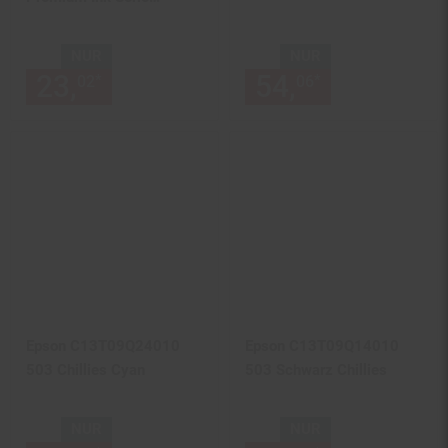
"Orange" Yellow
NUR
NUR
23,
nur 23,
€ Sternchen Fußn
54,
nur 54,
€
*
*
02
02
06
06
Epson C13T09Q24010
Epson C13T09Q14010
503 Chillies Cyan
503 Schwarz Chillies
NUR
NUR