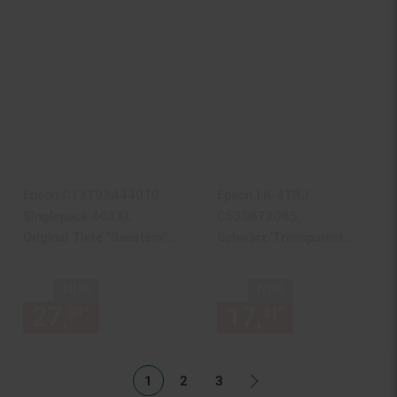
Epson C13T03A44010
Epson LK-4TBJ
Singlepack 603XL
C53S672065,
Original Tinte "Seestern"
Schwarz/Transparent
Yellow
Schriftband
NUR
NUR
27,
nur 27,
€ Sternchen Fußn
17,
nur 17,
€
*
*
01
01
31
31
1
2
3