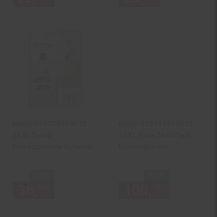
Epson C13T26214012
Epson C13T16364012
26XL Eisbär
16XL Füller MultiPack
Druckerpatrone Schwarz
Druckerpatrone
NUR
NUR
36,
nur 36,
€ Sternchen Fußn
108,
nur 108,
*
*
09
09
75