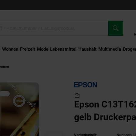
n
Wohnen
Freizeit
Mode
Lebensmittel
Haushalt
Multimedia
Droger
tronen
Epson C13T162441012 Füller gelb Druckerpatrone
Epson C13T162
gelb Druckerpa
Verfügbarkeit:
Nur noch 10