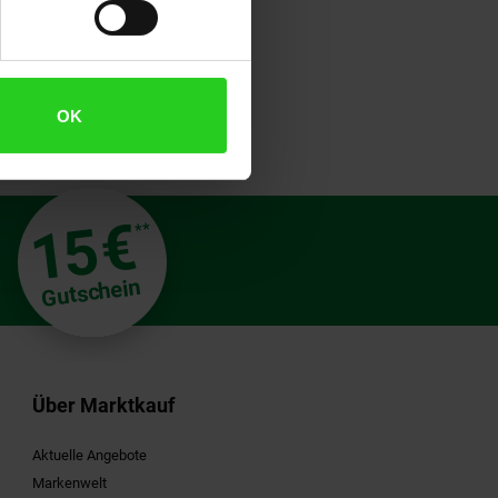
OK
€
15
**
Gutschein
Über Marktkauf
Aktuelle Angebote
Markenwelt