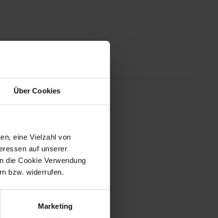
Altgeräterücknahme
Über Cookies
nzelpatronen von Epson ersetzen
farbigen Patronen anderer
bt es wahlweise in den Größen
 um bis zu 25 % senken.Tinten
en, eine Vielzahl von
wendung mit Druckern von Epson
teressen auf unserer
 WF-2530WF, WF-2540WF, WF-
 in die Cookie Verwendung
n bzw. widerrufen.
Marketing