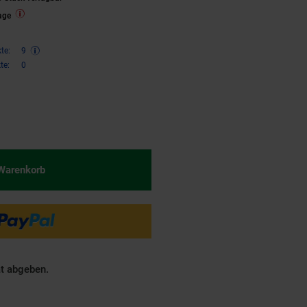
age
te:
9
te:
0
€ Sternchen Fußnote, Details am
 Warenkorb
ät abgeben.