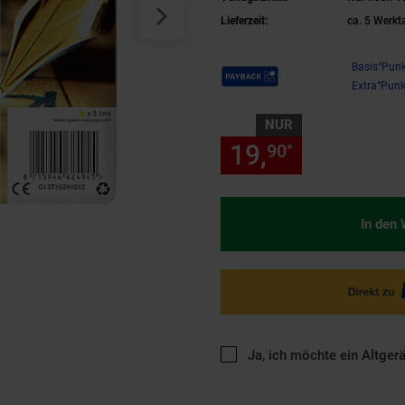
Lieferzeit:
ca. 5 Werkt
Payback Punkte
Basis°Punk
Extra°Punk
NUR
19,
nur 19,
90
90
*
In den
Ja, ich möchte ein Altger