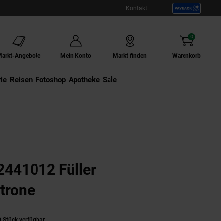
Kontakt
0
Artikel
Markt-Angebote
Mein Konto
Markt finden
Warenkorb
ie
Externer Link:
Reisen
Externer Link:
Fotoshop
Externer Link:
Apotheke
Sale
441012 Füller
trone
 Stück verfügbar