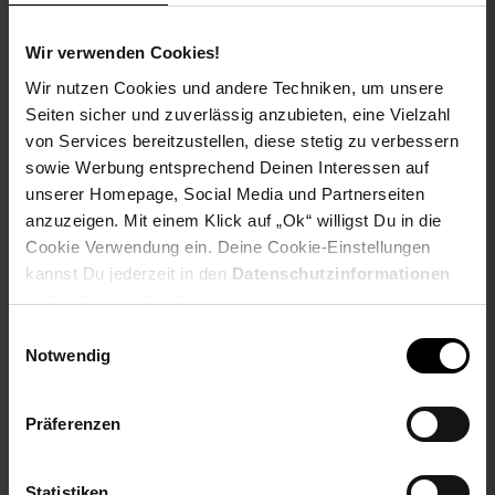
NUR
NUR
Wir verwenden Cookies!
44,
nur 44,
€ Sternchen Fußn
48,
nur 48,
€
*
*
99
99
99
99
Wir nutzen Cookies und andere Techniken, um unsere
Seiten sicher und zuverlässig anzubieten, eine Vielzahl
von Services bereitzustellen, diese stetig zu verbessern
sowie Werbung entsprechend Deinen Interessen auf
unserer Homepage, Social Media und Partnerseiten
anzuzeigen. Mit einem Klick auf „Ok“ willigst Du in die
Cookie Verwendung ein. Deine Cookie-Einstellungen
kannst Du jederzeit in den
Datenschutzinformationen
ändern bzw. widerrufen.
Einwilligungsauswahl
Kundenbewertung: 3,88 von 5 
Notwendig
Luxus-Vogelhaus
Keramik-Futterspender
Futterspender im Kupfer-
"Knödel"
Kunststoff-Design mit
Präferenzen
Holzständer
Statistiken