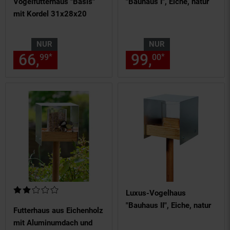
Vogelfutterhaus "Basis"
"Bauhaus I", Eiche, natur
mit Kordel 31x28x20
NUR
NUR
66,
nur 66,
€ Sternchen Fußn
99,
nur 99,
€
*
*
99
99
00
00
Kundenbewertung: 2 von 5 Sternen
Luxus-Vogelhaus
"Bauhaus II", Eiche, natur
Futterhaus aus Eichenholz
mit Aluminumdach und