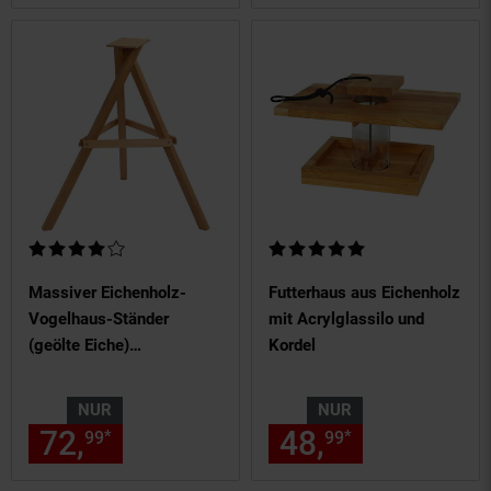
Kundenbewertung: 4 von 5 Sternen
Kundenbewertung: 5 von 5 Ste
Massiver Eichenholz-
Futterhaus aus Eichenholz
Vogelhaus-Ständer
mit Acrylglassilo und
(geölte Eiche)
Kordel
Futterhausständer
NUR
NUR
72,
nur 72,
€ Sternchen Fußn
48,
nur 48,
€
*
*
99
99
99
99