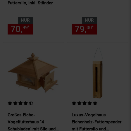
Futtersilo, inkl. Ständer
NUR
NUR
70,
nur 70,
€ Sternchen Fußn
79,
nur 79,
€
*
*
99
99
00
00
Kundenbewertung: 4,6 von 5 Sternen
Kundenbewertung: 5 von 5 Ste
Großes Eiche-
Luxus-Vogelhaus
Vogelfutterhaus "4
Eichenholz-Futterspender
Schubladen" mit Silo und
mit Futtersilo und