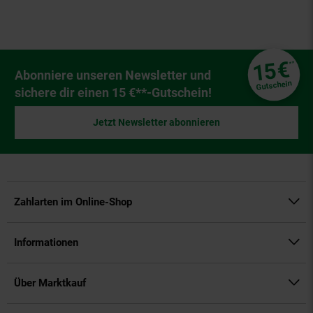
Fußzeile
€
15
**
Newsletter Anmeldung
Abonniere unseren Newsletter und
Gutschein
sichere dir einen 15 €**-Gutschein!
Jetzt Newsletter abonnieren
Zahlarten im Online-Shop
Informationen
Über Marktkauf