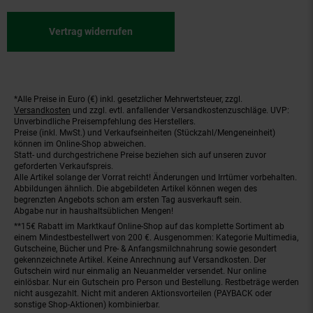
Vertrag widerrufen
*Alle Preise in Euro (€) inkl. gesetzlicher Mehrwertsteuer, zzgl.
Fußnoten
Versandkosten
und zzgl. evtl. anfallender Versandkostenzuschläge. UVP:
Unverbindliche Preisempfehlung des Herstellers.
Preise (inkl. MwSt.) und Verkaufseinheiten (Stückzahl/Mengeneinheit)
können im Online-Shop abweichen.
Statt- und durchgestrichene Preise beziehen sich auf unseren zuvor
geforderten Verkaufspreis.
Alle Artikel solange der Vorrat reicht! Änderungen und Irrtümer vorbehalten.
Abbildungen ähnlich. Die abgebildeten Artikel können wegen des
begrenzten Angebots schon am ersten Tag ausverkauft sein.
Abgabe nur in haushaltsüblichen Mengen!
**15€ Rabatt im Marktkauf Online-Shop auf das komplette Sortiment ab
einem Mindestbestellwert von 200 €. Ausgenommen: Kategorie Multimedia,
Gutscheine, Bücher und Pre- & Anfangsmilchnahrung sowie gesondert
gekennzeichnete Artikel. Keine Anrechnung auf Versandkosten. Der
Gutschein wird nur einmalig an Neuanmelder versendet. Nur online
einlösbar. Nur ein Gutschein pro Person und Bestellung. Restbeträge werden
nicht ausgezahlt. Nicht mit anderen Aktionsvorteilen (PAYBACK oder
sonstige Shop-Aktionen) kombinierbar.