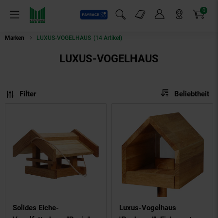
0
Payback
Markt-Angebote
Artikel
Menü
Suchfeld einblenden
Mein Konto
Markt finden
Warenkorb
Marken
LUXUS-VOGELHAUS
(14 Artikel)
LUXUS-VOGELHAUS
Sortierung
Sortierung:
Filter
Beliebtheit
Solides Eiche-
Luxus-Vogelhaus