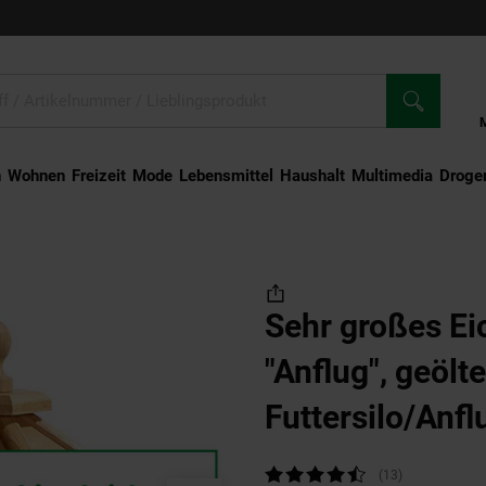
n
Wohnen
Freizeit
Mode
Lebensmittel
Haushalt
Multimedia
Droger
ßes Eiche Vogelhaus "Anflug", geöltes Eichenholz mit Futtersilo/Anflugstangen 55
Sehr großes Ei
"Anflug", geölt
Futtersilo/Anf
55x62x43
(Prod
Kundenbewertung: 4,31 von 5 Sterne
(13
Kundenbewert
)