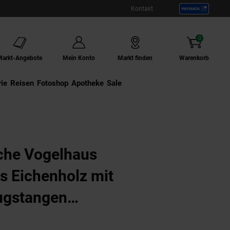
Kontakt
0
Artikel
Markt-Angebote
Mein Konto
Markt finden
Warenkorb
ie
Externer Link:
Reisen
Externer Link:
Fotoshop
Externer Link:
Apotheke
Sale
x62x43
che Vogelhaus
es Eichenholz mit
lugstangen
ukt aktuell ausverkauft)
n
ungen