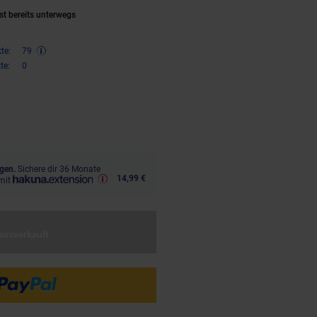
st bereits unterwegs
te:
79
te:
0
,
€ Sternchen Fußnote, Details 
99
gen.
Sichere dir 36 Monate
14,99 €
mit
ausverkauft