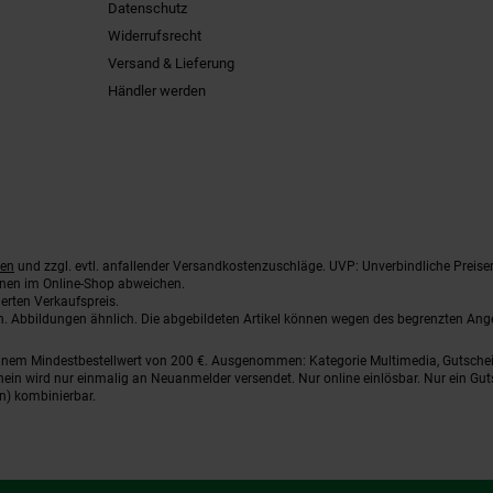
Datenschutz
Widerrufsrecht
Versand & Lieferung
Händler werden
ten
und zzgl. evtl. anfallender Versandkostenzuschläge. UVP: Unverbindliche Preise
nnen im Online-Shop abweichen.
erten Verkaufspreis.
ten. Abbildungen ähnlich. Die abgebildeten Artikel können wegen des begrenzten An
einem Mindestbestellwert von 200 €. Ausgenommen: Kategorie Multimedia, Gutsche
ein wird nur einmalig an Neuanmelder versendet. Nur online einlösbar. Nur ein Gut
n) kombinierbar.