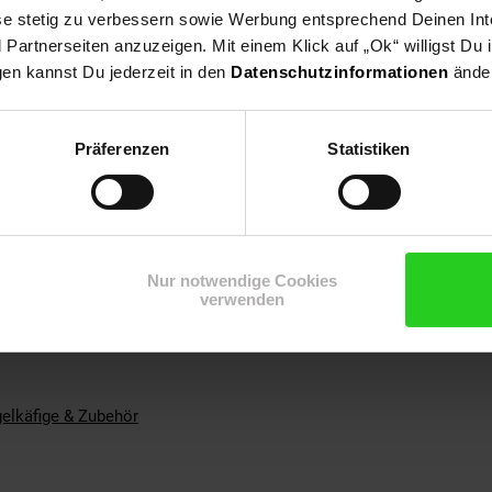
ese stetig zu verbessern sowie Werbung entsprechend Deinen In
artnerseiten anzuzeigen. Mit einem Klick auf „Ok“ willigst Du
gen kannst Du jederzeit in den
Datenschutzinformationen
änder
 geöltes Eichenholz mit Futtersilo/Anflugstangen 55x62x43
s Vogelhaus, gefertigt aus hartem und schwerem europäischem E
Präferenzen
Statistiken
itet mit schmückender Turmspitze
lz
Nur notwendige Cookies
verwenden
elkäfige & Zubehör