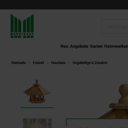
Schließen
Suche:
Neu
Angebote
Garten
Heimwerke
Startseite
Freizeit
Haustiere
Vogelkäfige & Zubehör
Sehr gro