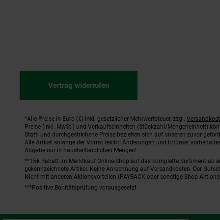
Vertrag widerrufen
*Alle Preise in Euro (€) inkl. gesetzlicher Mehrwertsteuer, zzgl.
Versandkos
Fußnoten
Preise (inkl. MwSt.) und Verkaufseinheiten (Stückzahl/Mengeneinheit) kö
Statt- und durchgestrichene Preise beziehen sich auf unseren zuvor geford
Alle Artikel solange der Vorrat reicht! Änderungen und Irrtümer vorbehal
Abgabe nur in haushaltsüblichen Mengen!
**15€ Rabatt im Marktkauf Online-Shop auf das komplette Sortiment ab 
gekennzeichnete Artikel. Keine Anrechnung auf Versandkosten. Der Gutsch
Nicht mit anderen Aktionsvorteilen (PAYBACK oder sonstige Shop-Aktione
***Positive Bonitätsprüfung vorausgesetzt