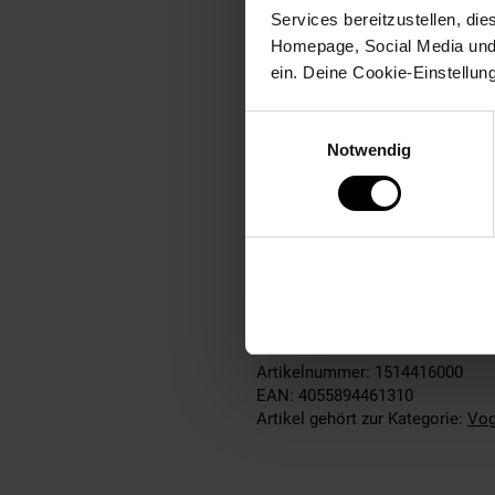
Services bereitzustellen, di
Homepage, Social Media und P
ein. Deine Cookie-Einstellun
Eiche-Vogelhaus "Anflug",
Sehr großes & hochwertige
Einwilligungsauswahl
Acrylglasfuttersilo
Notwendig
Aufwendig 6-eckig verarbe
Hauptsächlich EU-Eichenho
Maße
Maße: ca. 55 x 62 x 43 cm
Artikelnummer: 1514416000
EAN: 4055894461310
Artikel gehört zur Kategorie:
Vog