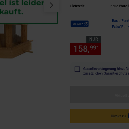
Lieferzeit:
neue Ware i
Payback Punkte
Basis°Punk
Extra°Punk
NUR
158,
nur 158
99
*
Garantieverlängerung hinzufü
zusätzlichen Garantieschutz 
Aktuell 