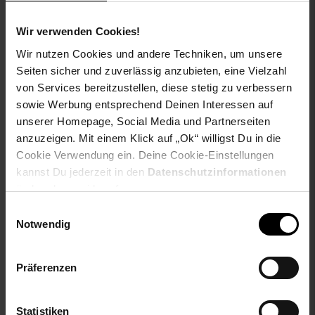
Wir verwenden Cookies!
Merxx Siena Set 7tlg.
Merxx Imperia Set 5tlg.
Wir nutzen Cookies und andere Techniken, um unsere
Tisch 150x90 cm
Tisch 110x110 cm
Seiten sicher und zuverlässig anzubieten, eine Vielzahl
von Services bereitzustellen, diese stetig zu verbessern
sowie Werbung entsprechend Deinen Interessen auf
Sie Sparen 33 Prozent,
Sie Sparen 34 Prozent,
-33 %
-34 %
unserer Homepage, Social Media und Partnerseiten
779,
Aktueller Preis: 779,
909,
Aktuelle
€ 
*
*
00
00
00
anzuzeigen. Mit einem Klick auf „Ok“ willigst Du in die
UVP
1.172,
90
UVP : 1172,
90
€
UVP
1.382,
90
UVP : 1382,
90
€
Cookie Verwendung ein. Deine Cookie-Einstellungen
kannst Du jederzeit in den
Datenschutzinformationen
ändern bzw. widerrufen.
Einwilligungsauswahl
Notwendig
Präferenzen
Statistiken