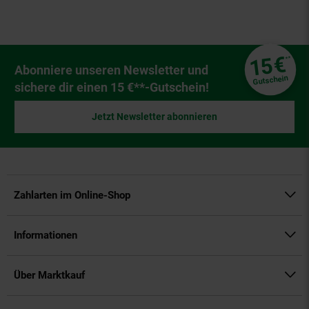
Fußzeile
€
15
**
Newsletter Anmeldung
Abonniere unseren Newsletter und
Gutschein
sichere dir einen 15 €**-Gutschein!
Jetzt Newsletter abonnieren
Zahlarten im Online-Shop
Informationen
Über Marktkauf