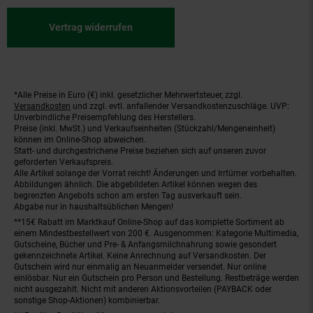
Vertrag widerrufen
*Alle Preise in Euro (€) inkl. gesetzlicher Mehrwertsteuer, zzgl.
Fußnoten
Versandkosten
und zzgl. evtl. anfallender Versandkostenzuschläge. UVP:
Unverbindliche Preisempfehlung des Herstellers.
Preise (inkl. MwSt.) und Verkaufseinheiten (Stückzahl/Mengeneinheit)
können im Online-Shop abweichen.
Statt- und durchgestrichene Preise beziehen sich auf unseren zuvor
geforderten Verkaufspreis.
Alle Artikel solange der Vorrat reicht! Änderungen und Irrtümer vorbehalten.
Abbildungen ähnlich. Die abgebildeten Artikel können wegen des
begrenzten Angebots schon am ersten Tag ausverkauft sein.
Abgabe nur in haushaltsüblichen Mengen!
**15€ Rabatt im Marktkauf Online-Shop auf das komplette Sortiment ab
einem Mindestbestellwert von 200 €. Ausgenommen: Kategorie Multimedia,
Gutscheine, Bücher und Pre- & Anfangsmilchnahrung sowie gesondert
gekennzeichnete Artikel. Keine Anrechnung auf Versandkosten. Der
Gutschein wird nur einmalig an Neuanmelder versendet. Nur online
einlösbar. Nur ein Gutschein pro Person und Bestellung. Restbeträge werden
nicht ausgezahlt. Nicht mit anderen Aktionsvorteilen (PAYBACK oder
sonstige Shop-Aktionen) kombinierbar.