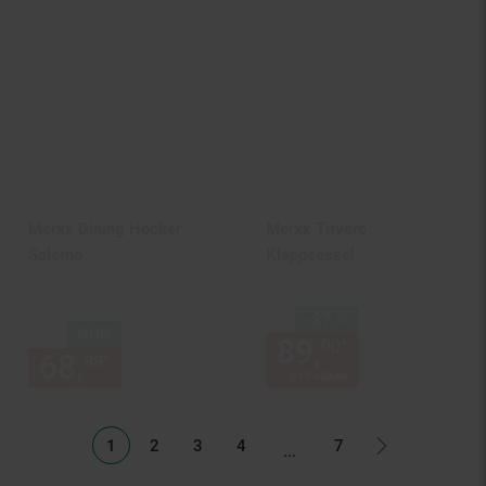
Merxx Dining Hocker
Merxx Trivero
Salerno
Klappsessel
Sie Sparen 27 Prozent,
-27 %
NUR
89,
Aktueller
*
00
68,
nur 68,
€ Sternchen Fußn
*
99
99
UVP
122,
90
UVP : 122,
90
€
Listenseiten ausgelassen
1
2
3
4
7
...