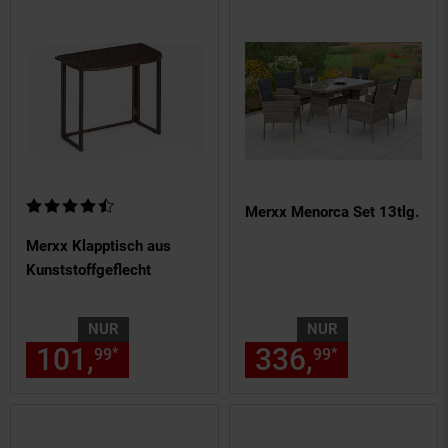
Kundenbewertung: 4,33 von 5 Sternen
Merxx Menorca Set 13tlg.
Merxx Klapptisch aus
Kunststoffgeflecht
NUR
NUR
101,
nur 101,
€ Sternchen Fu
336,
nur 336,
*
*
99
99
99