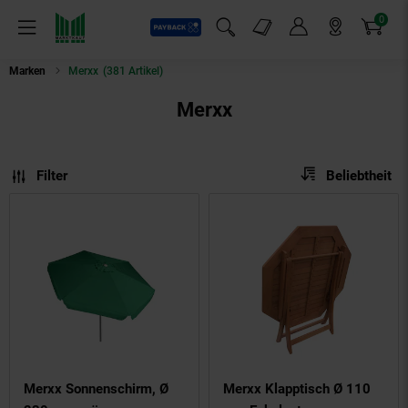
0
Payback
Markt-Angebote
Artikel
Menü
Suchfeld einblenden
Mein Konto
Markt finden
Warenkorb
Marken
Merxx
(381 Artikel)
Merxx
Sortierung
Sortierung:
Filter
Beliebtheit
Merxx Sonnenschirm, Ø
Merxx Klapptisch Ø 110