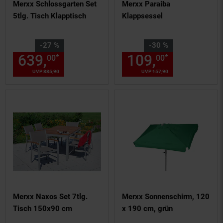
Merxx Schlossgarten Set
Merxx Paraiba
5tlg. Tisch Klapptisch
Klappsessel
Sie Sparen 27 Prozent,
Sie Sparen 30 Prozent,
-27 %
-30 %
639,
Aktueller Preis: 639,
109,
Aktuelle
€ 
*
*
00
00
00
UVP
885,
90
UVP : 885,
90
€
UVP
157,
90
UVP : 157,
90
€
Merxx Naxos Set 7tlg.
Merxx Sonnenschirm, 120
Tisch 150x90 cm
x 190 cm, grün