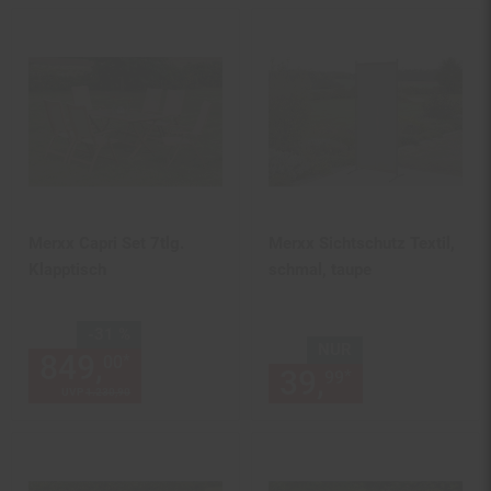
Merxx Capri Set 7tlg.
Merxx Sichtschutz Textil,
Klapptisch
schmal, taupe
Sie Sparen 31 Prozent,
-31 %
NUR
849,
Aktueller Preis: 849,
€ 
*
00
00
39,
nur 39,
€
*
99
99
UVP
1.230,
90
UVP : 1230,
90
€