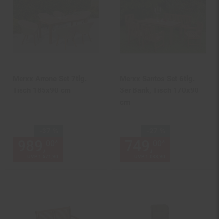
Merxx Arrone Set 7tlg.
Merxx Santos Set 6tlg.
Tisch 185x90 cm
3er Bank, Tisch 170x90
cm
Sie Sparen 37 Prozent,
Sie Sparen 27 Prozent,
-37 %
-27 %
989,
Aktueller Preis: 989,
749,
Aktuelle
€ 
*
*
00
00
00
UVP
1.571,
90
UVP : 1571,
90
€
UVP
1.038,
90
UVP : 1038,
90
€