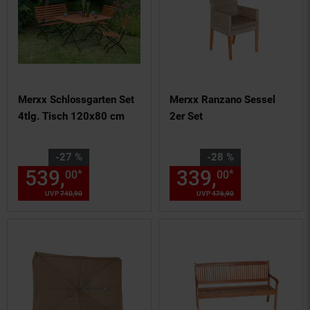
Merxx Schlossgarten Set
Merxx Ranzano Sessel
4tlg. Tisch 120x80 cm
2er Set
Sie Sparen 27 Prozent,
Sie Sparen 28 Prozent,
-27 %
-28 %
539,
Aktueller Preis: 539,
339,
Aktuelle
€ 
*
*
00
00
00
UVP
740,
90
UVP : 740,
90
€
UVP
476,
90
UVP : 476,
90
€