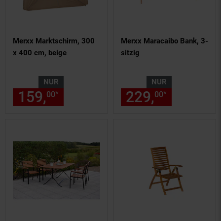
Merxx Marktschirm, 300
Merxx Maracaibo Bank, 3-
x 400 cm, beige
sitzig
NUR
NUR
159,
nur 159,
€ Sternchen Fu
229,
nur 229,
*
*
00
00
00