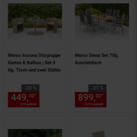
Merxx Ancona Sitzgruppe
Merxx Siena Set 7tlg.
Garten & Balkon | Set 3
Ausziehtisch
tlg. Tisch und zwei Stühle
Sie Sparen 28 Prozent,
Sie Sparen 27 Prozent,
-28 %
-27 %
449,
Aktueller Preis: 449,
899,
Aktuelle
€ 
*
*
00
00
00
UVP
629,
90
UVP : 629,
90
€
UVP
1.233,
90
UVP : 1233,
90
€