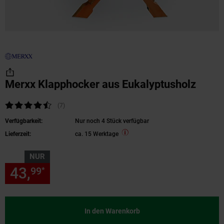
Merxx Klapphocker aus Eukalyptusholz
Kundenbewertung: 4,71 von 5 Sternen
(7
Kundenbewertungen
)
Verfügbarkeit:
Nur noch 4 Stück verfügbar
Lieferzeit:
ca. 15 Werktage
NUR
43,
nur 43,
€ Sternchen Fußn
99
99
*
In den Warenkorb