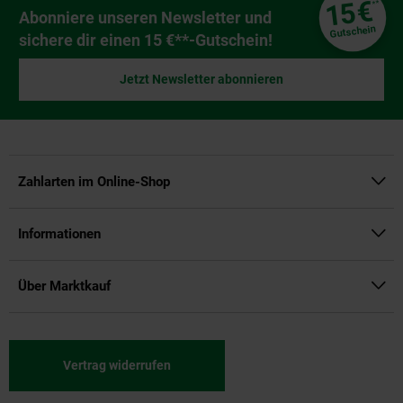
€
15
**
Newsletter Anmeldung
Abonniere unseren Newsletter und
Gutschein
sichere dir einen 15 €**-Gutschein!
Jetzt Newsletter abonnieren
Zahlarten im Online-Shop
Informationen
Über Marktkauf
Vertrag widerrufen