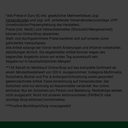
*Alle Preise in Euro (€) inkl. gesetzlicher Mehrwertsteuer, zzgl.
Fußnoten
Versandkosten
und zzgl. evtl. anfallender Versandkostenzuschläge. UVP:
Unverbindliche Preisempfehlung des Herstellers.
Preise (inkl. MwSt.) und Verkaufseinheiten (Stückzahl/Mengeneinheit)
können im Online-Shop abweichen.
Statt- und durchgestrichene Preise beziehen sich auf unseren zuvor
geforderten Verkaufspreis.
Alle Artikel solange der Vorrat reicht! Änderungen und Irrtümer vorbehalten.
Abbildungen ähnlich. Die abgebildeten Artikel können wegen des
begrenzten Angebots schon am ersten Tag ausverkauft sein.
Abgabe nur in haushaltsüblichen Mengen!
**15€ Rabatt im Marktkauf Online-Shop auf das komplette Sortiment ab
einem Mindestbestellwert von 200 €. Ausgenommen: Kategorie Multimedia,
Gutscheine, Bücher und Pre- & Anfangsmilchnahrung sowie gesondert
gekennzeichnete Artikel. Keine Anrechnung auf Versandkosten. Der
Gutschein wird nur einmalig an Neuanmelder versendet. Nur online
einlösbar. Nur ein Gutschein pro Person und Bestellung. Restbeträge werden
nicht ausgezahlt. Nicht mit anderen Aktionsvorteilen (PAYBACK oder
sonstige Shop-Aktionen) kombinierbar.
***Positive Bonitätsprüfung vorausgesetzt