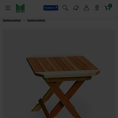
0
Payback
Markt-Angebote
Artikel
Menü
Suchfeld einblenden
Mein Konto
Markt finden
Warenkorb
Gartenmöbel
Gartenstühle
Merxx Klapphocker aus Eukalyptusholz