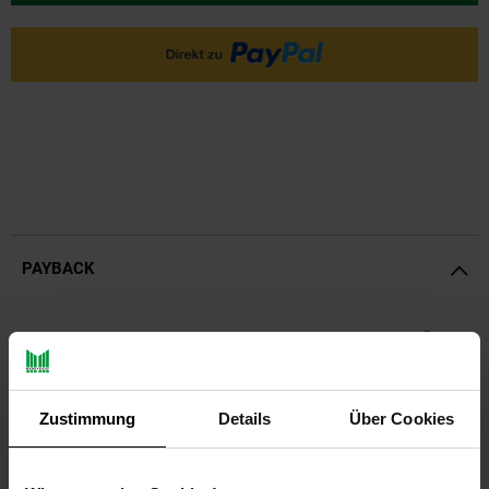
PAYBACK
Payback Punkte
Basis°Punkte:
21
Extra°Punkte:
0
Zustimmung
Details
Über Cookies
Produktbeschreibung