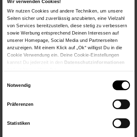
Wir verwenden Cookies!
Dieser Klapphocker ist eine nützlicher Sitzgelegenheit, wenn
Wir nutzen Cookies und andere Techniken, um unsere
Not am Mann ist oder nutzen Sie ihn einfach als kleinen
Beistelltisch für Glas und Teller.
Seiten sicher und zuverlässig anzubieten, eine Vielzahl
von Services bereitzustellen, diese stetig zu verbessern
Klapphocker aus Eukalyptusholz
sowie Werbung entsprechend Deinen Interessen auf
Natur geölt
unserer Homepage, Social Media und Partnerseiten
Stabile Ausführung
anzuzeigen. Mit einem Klick auf „Ok“ willigst Du in die
Mit glavinisierten Schrauben
Cookie Verwendung ein. Deine Cookie-Einstellungen
kannst Du jederzeit in den
Datenschutzinformationen
ändern bzw. widerrufen.
Maße und Gewicht
Einwilligungsauswahl
Maße: ca. B 50 x H 50 x T 50 cm
Notwendig
Gewicht: ca. 4,2 kg
Präferenzen
Damit Sie lange Freude an Ihren Gartenmöbeln haben,
Statistiken
empfehlen wir Ihnen diese in den Wintermonaten an einem
trockenen und geschützten Ort zu lagern. Das verlängert die
Lebensdauer Ihrer Möbel zusätzlich.