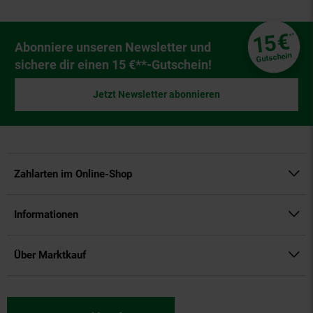
Fußzeile
€
15
**
Newsletter Anmeldung
Abonniere unseren Newsletter und
Gutschein
sichere dir einen 15 €**-Gutschein!
Jetzt Newsletter abonnieren
Zahlarten im Online-Shop
Informationen
Über Marktkauf