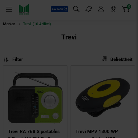
0
Payback
Markt-Angebote
Artikel
Menü
Suchfeld einblenden
Mein Konto
Markt finden
Warenkorb
Marken
Trevi
(10 Artikel)
Trevi
Sortierung
Sortierung:
Filter
Beliebtheit
Trevi RA 768 S portables
Trevi MPV 1800 WP