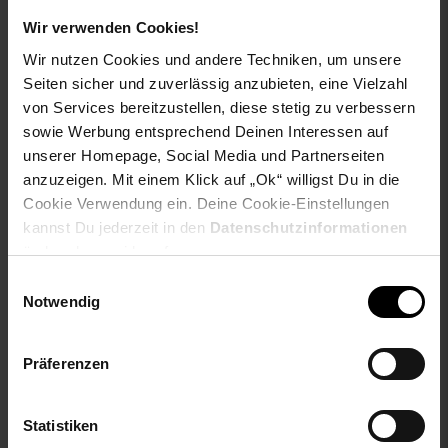
Sie Sparen 18 Prozent,
-18 %
NUR
Wir verwenden Cookies!
48,
Aktueller
*
99
29,
nur 29,
€ Sternchen Fußn
*
99
99
Wir nutzen Cookies und andere Techniken, um unsere
UVP
59,
90
UVP : 59,
90
€
Seiten sicher und zuverlässig anzubieten, eine Vielzahl
von Services bereitzustellen, diese stetig zu verbessern
sowie Werbung entsprechend Deinen Interessen auf
unserer Homepage, Social Media und Partnerseiten
anzuzeigen. Mit einem Klick auf „Ok“ willigst Du in die
Cookie Verwendung ein. Deine Cookie-Einstellungen
kannst Du jederzeit in den
Datenschutzinformationen
ändern bzw. widerrufen.
Einwilligungsauswahl
Notwendig
Trevi MPV 1710 SB grün
Trevi CMP 498 portabler
Mini-MP3-Player - grün
CD-Player mit MP3 - weiß
Präferenzen
NUR
NUR
32,
nur 32,
€ Sternchen Fußn
45,
nur 45,
€
*
*
99
99
99
99
Statistiken