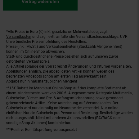
Vertrag widerrufen
*Alle Preise in Euro (€) inkl. gesetzlicher Mehrwertsteuer, zzgl.
Fußnoten
Versandkosten
und zzgl. evtl. anfallender Versandkostenzuschläge. UVP:
Unverbindliche Preisempfehlung des Herstellers.
Preise (inkl. MwSt.) und Verkaufseinheiten (Stückzahl/Mengeneinheit)
können im Online-Shop abweichen.
Statt- und durchgestrichene Preise beziehen sich auf unseren zuvor
geforderten Verkaufspreis.
Alle Artikel solange der Vorrat reicht! Änderungen und Irrtümer vorbehalten.
Abbildungen ähnlich. Die abgebildeten Artikel können wegen des
begrenzten Angebots schon am ersten Tag ausverkauft sein.
Abgabe nur in haushaltsüblichen Mengen!
**15€ Rabatt im Marktkauf Online-Shop auf das komplette Sortiment ab
einem Mindestbestellwert von 200 €. Ausgenommen: Kategorie Multimedia,
Gutscheine, Bücher und Pre- & Anfangsmilchnahrung sowie gesondert
gekennzeichnete Artikel. Keine Anrechnung auf Versandkosten. Der
Gutschein wird nur einmalig an Neuanmelder versendet. Nur online
einlösbar. Nur ein Gutschein pro Person und Bestellung. Restbeträge werden
nicht ausgezahlt. Nicht mit anderen Aktionsvorteilen (PAYBACK oder
sonstige Shop-Aktionen) kombinierbar.
***Positive Bonitätsprüfung vorausgesetzt