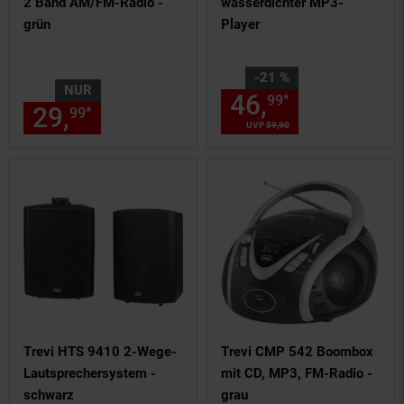
2 Band AM/FM-Radio -
wasserdichter MP3-
grün
Player
Sie Sparen 21 Prozent,
-21 %
NUR
46,
Aktueller
*
99
29,
nur 29,
€ Sternchen Fußn
*
99
99
UVP
59,
90
UVP : 59,
90
€
Trevi HTS 9410 2-Wege-
Trevi CMP 542 Boombox
Lautsprechersystem -
mit CD, MP3, FM-Radio -
schwarz
grau